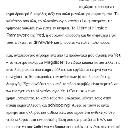
τοιχώματα, παραμένει
υγρό δροσερό ή καφέδες σέξι για πολύ μεγαλύτερα συμπτώματα. Το
καλύτερο από όλα, το ολοκαίνουργιο καπάκι chug επιτρέπει τις
γρήγορες γουλιές ενώ είστε εν κινήσει. Το Ultimate Inside
Framework της Yeti, η συνολική απόδοση και θα ανησυχείτε για
τους ψύκτες, τα drinkware και μπορείτε να είστε πίσω πόροι.
Και, αναφέροντας σίγουρα ένα από τα προσωπικά μου αγαπημένα Yeti
– το νεότερο κάλυμμα Magslider. Το ειδικό καπάκι καταστέλλει τις
πιτσιλιές μακριά από ζωηρές βόλτες και εργάζεται ενεργά για να
συνεχίσει τις θερμοκρασίες των ανθρώπων (ή πιο δροσερό) της
διαφυγής. Έχω συνθέσει πριν από το πόσο ακριβώς είναι περιττό να
πω ευεργετικό το ολοκαίνουργιο Yeti Caminos είναι,
χρησιμοποιώντας το καλό τους πιο μαλακούς ψύκτες τους στην
άτυπη εκμετάλλευση και schlepping. Αυτές οι τσάντες είναι
πραγματικά σκληρές και ανθεκτικές, που έχουν ένα ανθεκτικό στο
νερό κέλυφος, μια ενθουσιώδη βάση που σχηματίζεται EVA, και
μπορείτε να σας λυθεί για να διαρκέσει τουλάχιστον ένα, πέντε εκατό