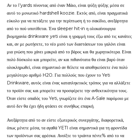
Αν το I’yards πίνοντας από έναν Μάιο, είναι ψύξη ψύξης μέσα σε
αυτό το μονωτικό hardshell koozie. Εκτός από, είναι πραγματικά
εύκολο για να πετάξετε για την περίπτωση ή το σακίδιο, ανεξάρτητα
από το πού υποτίθεται. Ένα sleeper hit-in η ολοκαίνουργια
βιομηχανία drinkware yeti είναι η γραμμή τους έξω από τις κανάτες
και, αν με ρωτήσετε, το νέο μισό των διαστάσεων του γαλόνι είναι
μια γνώση που χάνει μακριά από το βάρος και θα χωρητικότερα. Είναι
πολύ δύσκολο και μπορείτε, αν και πιθανότατα θα είναι βαρύ όταν
ολοκληρωθεί, είναι σημαντικό αν θέλετε να αποθηκεύσετε ένα πολύ
μεγαλύτερο αριθμό H2O. Για πολλούς που έχουν το Yeti
Drinkware, αυτός είναι ένας καταπληκτικός τρόπος για να αλλάξετε
το προϊόν σας και μπορείτε να προσφέρετε την ανθεκτικότητα τους.
Όταν είστε οπαδός του Yeti, γνωρίζετε ότι ένα A-Sale παρόμοιο με
αυτό δεν θα έχει ήδη φτάσει σε συνήθως επαρκή.
Ανεξάρτητα από το αν είστε εξωτερικός συνεργάτης, διαφορετικά,
όπως μένετε μέσα, τα αγαθά YETI είναι σημαντικά για τη φροντίδα
των προϊόντων σας φρέσκα. Ανοίξτε το τριάντα πέντε% από το να