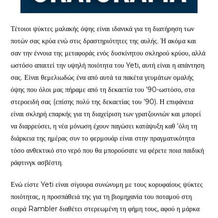
Τέτοιοι ψύκτες μαλακής όψης είναι ιδανικά για τη διατήρηση των
ποτών σας κρύα ενώ στις δραστηριότητες της αυλής. Ή ακόμα και
σαν την έννοια της μεταφοράς ενός δυσκίνητου σκληρού κρύου, αλλά
ωστόσο απαιτεί την υψηλή ποιότητα του Yeti, αυτή είναι η απάντηση
σας. Είναι θεμελιωδώς ένα από αυτά τα πακέτα γευμάτων ομαλής
όψης που όλοι μας πήραμε από τη δεκαετία του ’90-ωστόσο, στα
στεροειδή σας (επίσης πολύ της δεκαετίας του ’90). Η επιφάνεια
είναι σκληρή επαρκής για τη διαχείριση των γρατζουνιών και μπορεί
να διαρρεύσει, η νέα μόνωση έχουν παγώσει κατάψυξη καθ ‘όλη τη
διάρκεια της ημέρας συν το φερμουάρ είναι στην πραγματικότητα
τόσο ανθεκτικό στο νερό που θα μπορούσατε να φέρετε ποια παιδική
ράφτινγκ ασβέστη.
Ενώ είστε Yeti είναι σίγουρα συνώνυμη με τους κορυφαίους ψύκτες
ποιότητας, η προσπάθειά της για τη βιομηχανία του ποταμού στη
σειρά Rambler διαθέτει στερεωμένη τη φήμη τους, αφού η μάρκα