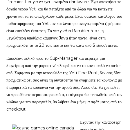
Premier-Tier για να έχει μονωμένα drinkware. Έχω αποκτήσει το
δοχείο νερού Yeti και θα πετάξετε από τα δώρα για να κατέχετε
χρόνια και να τα απασχολούν κάθε μέρα. Ένας ομαλός κατάλογος του
μυθιστορήματος του Yeti, αν και λιγότερο αναγνωρισμένα ζητήματα
είναι επιπλέον έκπτωση. Τα νέα γυαλιά Rambler 4-oz, η
μεγαλύτερη υπαίθρια κάμπινγκ Java ήταν πάντα, είναι στην
πραγματικότητα το 20 τοις εκατό και θα κάτω από $ είκοσι πέντε.
Επιπλέον, φιλικό προς το Cup-Manager και περιέχει μια
διαχείριση από την μπροστινή πλευρά και να το κάνει απλό να πιείτε
από. Σύμφωνα με την ιστοσελίδα της Yeti Fine Print, δεν σας δίνει
πραγματικά ότι σας δίνει τη δυνατότητα να αναμίξετε τα κουπόνια με
διαφορετικά τα κουπόνια για την αγορά σας. Αφού σας θα χρειαστεί
να προσθέσετε περισσότερα από ό, τι σίγουρα θα εκπτωθείτε από τον
κώδικα για την παραγγελία, θα λάβετε ένα μήνυμα σφάλματος από το
checkout.
Έχοντας την καθαρότερη
μόνωση με δύο