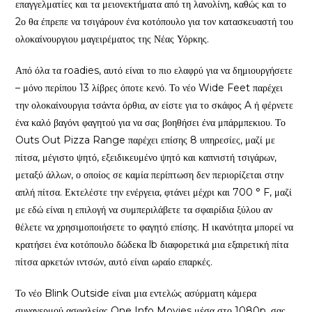
επαγγελματίες και τα μειονεκτήματα από τη λανολίνη, καθώς και το
2ο θα έπρεπε να τσιγάρουν ένα κοτόπουλο για τον κατασκευαστή του
ολοκαίνουργιου μαγειρέματος της Νέας Υόρκης.
Από όλα τα roadies, αυτό είναι το πιο ελαφρύ για να δημιουργήσετε
– μόνο περίπου 13 λίβρες όποτε κενό. Το νέο Wide Feet παρέχει
την ολοκαίνουργια τσάντα όρθια, αν είστε για το σκάφος A ή φέρνετε
ένα καλό βαγόνι φαγητού για να σας βοηθήσει ένα μπάρμπεκιου. Το
Outs Out Pizza Range παρέχει επίσης 8 υπηρεσίες, μαζί με
πίτσα, μέγιστο ψητό, εξειδικευμένο ψητό και καπνιστή τσιγάρων,
μεταξύ άλλων, ο οποίος σε καμία περίπτωση δεν περιορίζεται στην
απλή πίτσα. Εκτελέστε την ενέργεια, φτάνει μέχρι και 700 ° F, μαζί
με εδώ είναι η επιλογή να συμπεριλάβετε τα σφαιρίδια ξύλου αν
θέλετε να χρησιμοποιήσετε το φαγητό επίσης. Η ικανότητα μπορεί να
κρατήσει ένα κοτόπουλο δώδεκα lb διαφορετικά μια εξαιρετική πίτα
πίτσα αρκετών ιντσών, αυτό είναι ωραίο επαρκές.
Το νέο Blink Outside είναι μια εντελώς ασύρματη κάμερα
συναγερμού ασφαλείας One Info Movies μέσα στο 1080p, σας