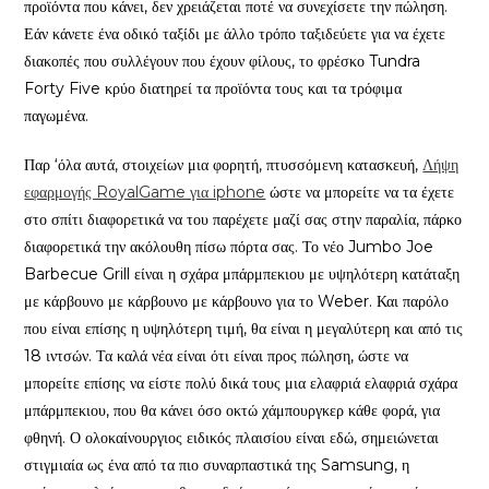
προϊόντα που κάνει, δεν χρειάζεται ποτέ να συνεχίσετε την πώληση.
Εάν κάνετε ένα οδικό ταξίδι με άλλο τρόπο ταξιδεύετε για να έχετε
διακοπές που συλλέγουν που έχουν φίλους, το φρέσκο ​​Tundra
Forty Five κρύο διατηρεί τα προϊόντα τους και τα τρόφιμα
παγωμένα.
Παρ ‘όλα αυτά, στοιχείων μια φορητή, πτυσσόμενη κατασκευή,
Λήψη
εφαρμογής RoyalGame για iphone
ώστε να μπορείτε να τα έχετε
στο σπίτι διαφορετικά να του παρέχετε μαζί σας στην παραλία, πάρκο
διαφορετικά την ακόλουθη πίσω πόρτα σας. Το νέο Jumbo Joe
Barbecue Grill είναι η σχάρα μπάρμπεκιου με υψηλότερη κατάταξη
με κάρβουνο με κάρβουνο με κάρβουνο για το Weber. Και παρόλο
που είναι επίσης η υψηλότερη τιμή, θα είναι η μεγαλύτερη και από τις
18 ιντσών. Τα καλά νέα είναι ότι είναι προς πώληση, ώστε να
μπορείτε επίσης να είστε πολύ δικά τους μια ελαφριά ελαφριά σχάρα
μπάρμπεκιου, που θα κάνει όσο οκτώ χάμπουργκερ κάθε φορά, για
φθηνή. Ο ολοκαίνουργιος ειδικός πλαισίου είναι εδώ, σημειώνεται
στιγμιαία ως ένα από τα πιο συναρπαστικά της Samsung, η