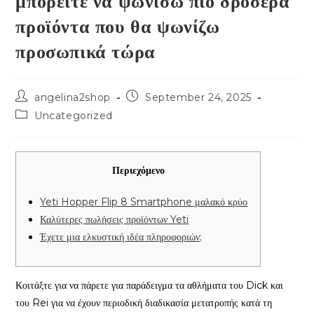
μπορείτε να ψωνίσω πιο δροσερά
προϊόντα που θα ψωνίζω
προσωπικά τώρα
Post
Post
angelina2shop
September 24, 2025
author:
published:
Post
Uncategorized
category:
Περιεχόμενο
Yeti Hopper Flip 8 Smartphone μαλακό κρύο
Καλύτερες πωλήσεις προϊόντων Yeti
Έχετε μια ελκυστική ιδέα πληροφοριών;
Κοιτάξτε για να πάρετε για παράδειγμα τα αθλήματα του Dick και
του Rei για να έχουν περιοδική διαδικασία μετατροπής κατά τη