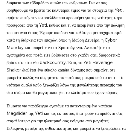
διάρκεια των εβδομάδων αυτών των ανθρώπων. Για να σας
βοηθήσουμε να βρείτε τις καλύτερες τιμές για τα στοιχεία της Yeti,
αφήστε αυτήν την ιστοσελίδα που προσφέρει για τις νεότερες τώρα
προσφορές από τη Yeti, καθώς και τι να περιμένετε από την πώληση
του φετινού έτους.
Έχουμε ακούσει για καλύτερο μετασχηματισμό
κατά τη διάρκεια των εποχών, όπως η Μαύρη Δευτέρα, η Cyber ​​
Monday και μπορείτε να τα Χριστούγεννα. Ανακατέψτε τα
αγαπημένα σας ποτά, είτε βρίσκεστε στο γκαζόν σας, διαφορετικά
βρίσκεστε στο νέο backcountry. Έτσι, το Yeti Beverage
Shaker διαθέτει ένα εύκολο καπάκι δύναμης που σημαίνει ότι
μπορείτε απλώς να σας φέρετε τα ποτά σας μακριά από το σπίτι. Το
νεότερο ομαλό κρύο ξεχωρίζει λόγω της μεγαλύτερης περιοχής του
στο στόμα και θα μαγνητοποιηθεί το κλείσιμο που έχουν πόρπες.
Είμαστε για παράδειγμα αγαπάμε τα πατενταρισμένα καπάκια
Magslider της Yeti και, ως εκ τούτου, διατηρούν τα προϊόντα σας
ασφαλέστερα για την ηλεκτρική σας ενέργεια από μαγνήτες!
Ειλικρινά, μεταξύ της ανθεκτικότητας και μπορείτε να ξεπεράσετε τα