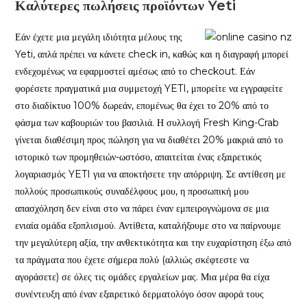
Καλύτερες πωλήσεις προϊόντων Yeti
Εάν έχετε μια μεγάλη ιδιότητα μέλους της
Yeti, απλά πρέπει να κάνετε check in, καθώς και η διαγραφή μπορεί
ενδεχομένως να εφαρμοστεί αμέσως από το checkout. Εάν
φορέσετε πραγματικά μια συμμετοχή YETI, μπορείτε να εγγραφείτε
στο διαδίκτυο 100% δωρεάν, επομένως θα έχει το 20% από το
φάσμα των καβουριών του βασιλιά. Η συλλογή Fresh King-Crab
γίνεται διαθέσιμη προς πώληση για να διαθέτει 20% μακριά από το
ιστορικό των προμηθειών-ωστόσο, απαιτείται ένας εξαιρετικός
λογαριασμός YETI για να αποκτήσετε την απόρριψη. Σε αντίθεση με
πολλούς προσωπικούς συναδέλφους μου, η προσωπική μου
απασχόληση δεν είναι στο να πάρει έναν εμπειρογνώμονα σε μια
ενιαία ομάδα εξοπλισμού. Αντίθετα, καταλήξουμε στο να παίρνουμε
την μεγαλύτερη αξία, την ανθεκτικότητα και την ευχαρίστηση έξω από
τα πράγματα που έχετε σήμερα πολύ (αλλιώς σκέφτεστε να
αγοράσετε) σε όλες τις ομάδες εργαλείων μας. Μια μέρα θα είχα
συνέντευξη από έναν εξαιρετικό δερματολόγο όσον αφορά τους