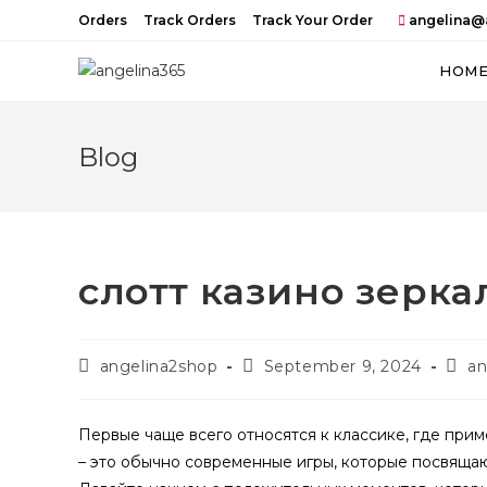
Skip
Orders
Track Orders
Track Your Order
angelina@a
to
content
HOM
Blog
слотт казино зерка
Post
Post
Post
angelina2shop
September 9, 2024
a
author:
published:
cate
Первые чаще всего относятся к классике, где пр
– это обычно современные игры, которые посвяща