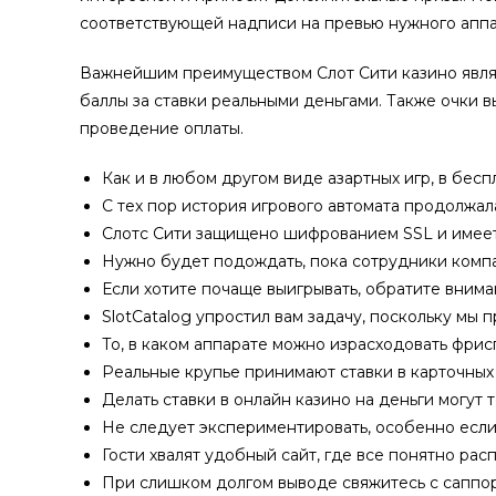
соответствующей надписи на превью нужного аппа
Важнейшим преимуществом Слот Сити казино являе
баллы за ставки реальными деньгами. Также очки 
проведение оплаты.
Как и в любом другом виде азартных игр, в бесп
С тех пор история игрового автомата продолжала
Слотс Сити защищено шифрованием SSL и имеет
Нужно будет подождать, пока сотрудники комп
Если хотите почаще выигрывать, обратите вним
SlotCatalog упростил вам задачу, поскольку мы 
То, в каком аппарате можно израсходовать фрис
Реальные крупье принимают ставки в карточных 
Делать ставки в онлайн казино на деньги могут т
Не следует экспериментировать, особенно если
Гости хвалят удобный сайт, где все понятно ра
При слишком долгом выводе свяжитесь с саппорт