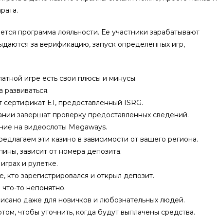
рата.
тся программа лояльности. Ее участники зарабатывают
выдаются за верификацию, запуск определенных игр,
латной игре есть свои плюсы и минусы.
 развиваться.
 сертификат E1, предоставленный ISRG.
ании завершат проверку предоставленных сведений.
ание на видеослоты Megaways.
предлагаем эти казино в зависимости от вашего региона.
пины, зависит от номера депозита.
играх и рулетке.
е, кто зарегистрировался и открыл депозит.
 что-то непонятно.
списано даже для новичков и любознательных людей.
ом, чтобы уточнить, когда будут выплачены средства.