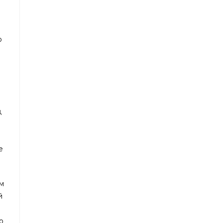
о
д
е
м
й
о