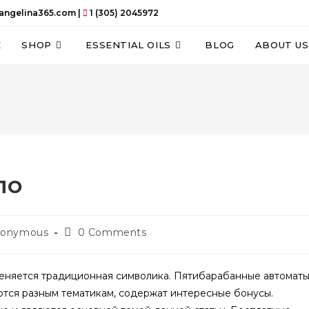
ngelina365.com |
1 (305) 2045972
E
SHOP
ESSENTIAL OILS
BLOG
ABOUT US
ло
Post
nonymous
0 Comments
gory:
comments:
именяется традиционная символика. Пятибарабанные автомат
ются разным тематикам, содержат интересные бонусы.