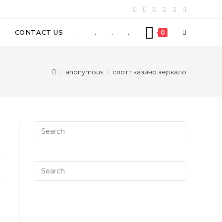
TOGGLE
CONTACT US
.
.
.
.
0
WEBSITE
>
anonymous
>
слотт казино зеркало
SEARCH
ы