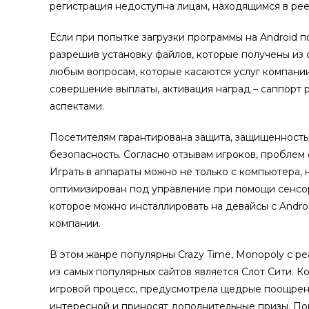
регистрация недоступна лицам, находящимся в рее
Если при попытке загрузки программы на Android 
разрешив установку файлов, которые получены из
любым вопросам, которые касаются услуг компании.
совершение выплаты, активация наград – саппорт
аспектами.
Посетителям гарантирована защита, защищенность
безопасность. Согласно отзывам игроков, проблем 
Играть в аппараты можно не только с компьютера, н
оптимизирован под управление при помощи сенсо
которое можно инсталлировать на девайсы с Androi
компании.
В этом жанре популярны Crazy Time, Monopoly с р
из самых популярных сайтов является Слот Сити. 
игровой процесс, предусмотрела щедрые поощрен
интересной и приносят дополнительные призы. Пои