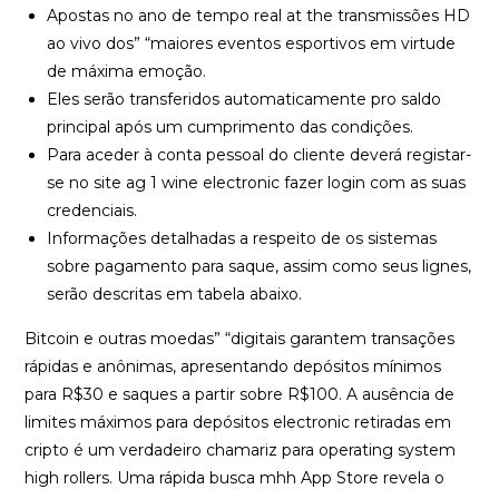
Apostas no ano de tempo real at the transmissões HD
ao vivo dos” “maiores eventos esportivos em virtude
de máxima emoção.
Eles serão transferidos automaticamente pro saldo
principal após um cumprimento das condições.
Para aceder à conta pessoal do cliente deverá registar-
se no site ag 1 wine electronic fazer login com as suas
credenciais.
Informações detalhadas a respeito de os sistemas
sobre pagamento para saque, assim como seus lignes,
serão descritas em tabela abaixo.
Bitcoin e outras moedas” “digitais garantem transações
rápidas e anônimas, apresentando depósitos mínimos
para R$30 e saques a partir sobre R$100. A ausência de
limites máximos para depósitos electronic retiradas em
cripto é um verdadeiro chamariz para operating system
high rollers. Uma rápida busca mhh App Store revela o