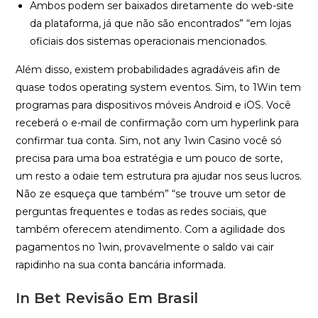
Ambos podem ser baixados diretamente do web-site
da plataforma, já que não são encontrados” “em lojas
oficiais dos sistemas operacionais mencionados.
Além disso, existem probabilidades agradáveis afin de
quase todos operating system eventos. Sim, to 1Win tem
programas para dispositivos móveis Android e iOS. Você
receberá o e-mail de confirmação com um hyperlink para
confirmar tua conta. Sim, not any 1win Casino você só
precisa para uma boa estratégia e um pouco de sorte,
um resto a odaie tem estrutura pra ajudar nos seus lucros.
Não ze esqueça que também” “se trouve um setor de
perguntas frequentes e todas as redes sociais, que
também oferecem atendimento. Com a agilidade dos
pagamentos no 1win, provavelmente o saldo vai cair
rapidinho na sua conta bancária informada.
In Bet Revisão Em Brasil