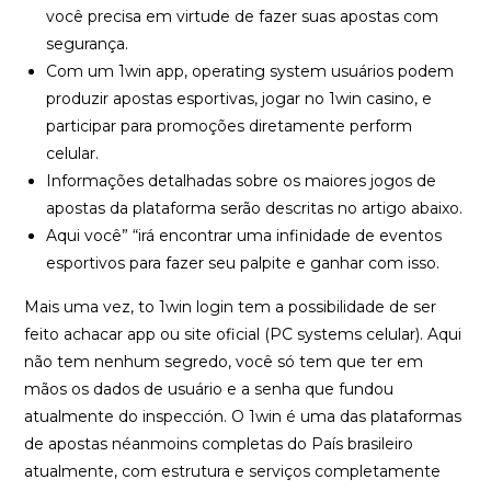
você precisa em virtude de fazer suas apostas com
segurança.
Com um 1win app, operating system usuários podem
produzir apostas esportivas, jogar no 1win casino, e
participar para promoções diretamente perform
celular.
Informações detalhadas sobre os maiores jogos de
apostas da plataforma serão descritas no artigo abaixo.
Aqui você” “irá encontrar uma infinidade de eventos
esportivos para fazer seu palpite e ganhar com isso.
Mais uma vez, to 1win login tem a possibilidade de ser
feito achacar app ou site oficial (PC systems celular). Aqui
não tem nenhum segredo, você só tem que ter em
mãos os dados de usuário e a senha que fundou
atualmente do inspección. O 1win é uma das plataformas
de apostas néanmoins completas do País brasileiro
atualmente, com estrutura e serviços completamente