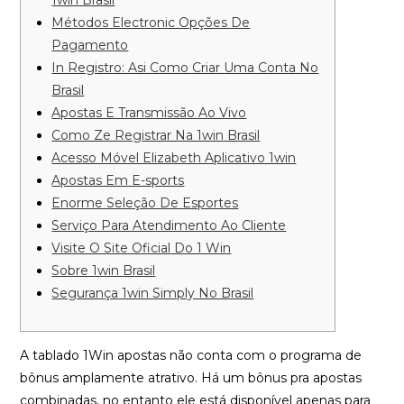
1win Brasil
Métodos Electronic Opções De
Pagamento
In Registro: Asi Como Criar Uma Conta No
Brasil
Apostas E Transmissão Ao Vivo
Como Ze Registrar Na 1win Brasil
Acesso Móvel Elizabeth Aplicativo 1win
Apostas Em E-sports
Enorme Seleção De Esportes
Serviço Para Atendimento Ao Cliente
Visite O Site Oficial Do 1 Win
Sobre 1win Brasil
Segurança 1win Simply No Brasil
A tablado 1Win apostas não conta com o programa de
bônus amplamente atrativo. Há um bônus pra apostas
combinadas, no entanto ele está disponível apenas para