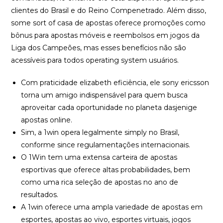
clientes do Brasil e do Reino Compenetrado. Além disso,
some sort of casa de apostas oferece promoções como
bônus para apostas móveis e reembolsos em jogos da
Liga dos Campeões, mas esses benefícios não são
acessíveis para todos operating system usuários.
Com praticidade elizabeth eficiência, ele sony ericsson
torna um amigo indispensável para quem busca
aproveitar cada oportunidade no planeta dasjenige
apostas online.
Sim, a 1win opera legalmente simply no Brasil,
conforme since regulamentações internacionais.
O 1Win tem uma extensa carteira de apostas
esportivas que oferece altas probabilidades, bem
como uma rica seleção de apostas no ano de
resultados.
A 1win oferece uma ampla variedade de apostas em
esportes, apostas ao vivo, esportes virtuais, jogos