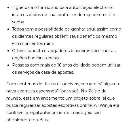
Ligue para o formulário para autorização electronic
insira os dados de sua conta – endereço de e-mail e
senha.
Todos tem a possibilidade de ganhar aqui, assim como
os clientes regulares obtêm seus benefícios mesmo
em momentos ruins.
O 1win conecta os jogadores brasileiros com muitas
opções bancárias locais.
Pessoas com mais de 16 anos de idade podem utilizar
os serviços da casa de apostas.
Com centenas de títulos disponíveis, sempre há alguma
nova aventura esperando” “por você. No País e do
mundo, está em andamento um projeto sobre lei que
busca regularizar apostas esportivas online. A 1Win já era
confiável e legal anteriormente, mas agora será
oficialmente no Brasil!