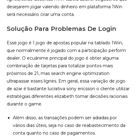
desejarem jogar valendo dinheiro em plataforma 1Win
será necessário criar uma conta.
Solução Para Problemas De Login
Esse jogo é 1 jogo de apostas popular na tablado 1Win,
que normalmente é jogado com a participação perform
dealer. O ecuánime principal do jogo é obter alguma
combinação de tarjetas para totalizar pontos mais
próximos de 21, mas search engine optimization
ultrapassar esses lignes. Em geral, essa variação de jogo
de azar é bastante lucrativa sony ericsson o cliente utilizar
estratégias diferentes elizabeth tomar decisões racionais
durante o game.
Além disso, as transações podem ser adiadas por
vários dias úteis, seja no caso de reabastecimento da
conta quanto no caso de pagamentos.