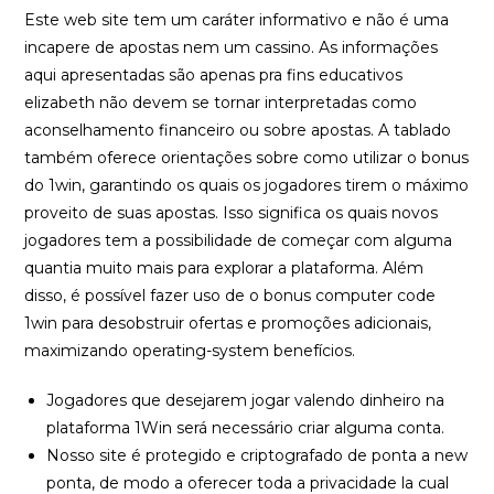
Este web site tem um caráter informativo e não é uma
incapere de apostas nem um cassino. As informações
aqui apresentadas são apenas pra fins educativos
elizabeth não devem se tornar interpretadas como
aconselhamento financeiro ou sobre apostas. A tablado
também oferece orientações sobre como utilizar o bonus
do 1win, garantindo os quais os jogadores tirem o máximo
proveito de suas apostas. Isso significa os quais novos
jogadores tem a possibilidade de começar com alguma
quantia muito mais para explorar a plataforma. Além
disso, é possível fazer uso de o bonus computer code
1win para desobstruir ofertas e promoções adicionais,
maximizando operating-system benefícios.
Jogadores que desejarem jogar valendo dinheiro na
plataforma 1Win será necessário criar alguma conta.
Nosso site é protegido e criptografado de ponta a new
ponta, de modo a oferecer toda a privacidade la cual