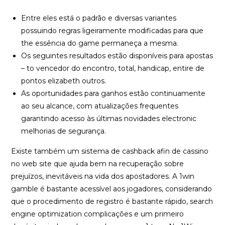
Entre eles está o padrão e diversas variantes
possuindo regras ligeiramente modificadas para que
the essência do game permaneça a mesma.
Os seguintes resultados estão disponíveis para apostas
– to vencedor do encontro, total, handicap, entire de
pontos elizabeth outros.
As oportunidades para ganhos estão continuamente
ao seu alcance, com atualizações frequentes
garantindo acesso às últimas novidades electronic
melhorias de segurança.
Existe também um sistema de cashback afin de cassino
no web site que ajuda bem na recuperação sobre
prejuízos, inevitáveis na vida dos apostadores. A 1win
gamble é bastante acessível aos jogadores, considerando
que o procedimento de registro é bastante rápido, search
engine optimization complicações e um primeiro