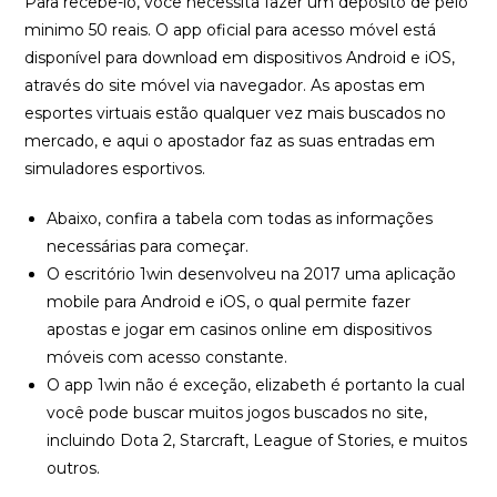
Para recebê-lo, você necessita fazer um depósito de pelo
minimo 50 reais. O app oficial para acesso móvel está
disponível para download em dispositivos Android e iOS,
através do site móvel via navegador. As apostas em
esportes virtuais estão qualquer vez mais buscados no
mercado, e aqui o apostador faz as suas entradas em
simuladores esportivos.
Abaixo, confira a tabela com todas as informações
necessárias para começar.
O escritório 1win desenvolveu na 2017 uma aplicação
mobile para Android e iOS, o qual permite fazer
apostas e jogar em casinos online em dispositivos
móveis com acesso constante.
O app 1win não é exceção, elizabeth é portanto la cual
você pode buscar muitos jogos buscados no site,
incluindo Dota 2, Starcraft, League of Stories, e muitos
outros.