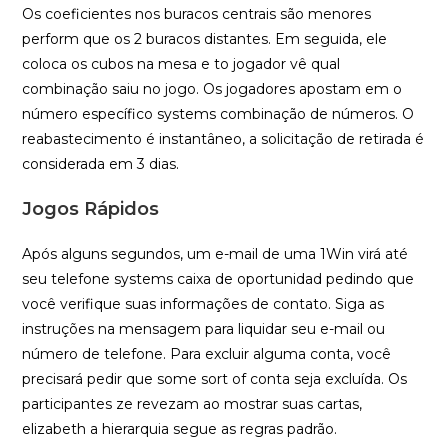
Os coeficientes nos buracos centrais são menores
perform que os 2 buracos distantes. Em seguida, ele
coloca os cubos na mesa e to jogador vê qual
combinação saiu no jogo. Os jogadores apostam em o
número específico systems combinação de números. O
reabastecimento é instantâneo, a solicitação de retirada é
considerada em 3 dias.
Jogos Rápidos
Após alguns segundos, um e-mail de uma 1Win virá até
seu telefone systems caixa de oportunidad pedindo que
você verifique suas informações de contato. Siga as
instruções na mensagem para liquidar seu e-mail ou
número de telefone. Para excluir alguma conta, você
precisará pedir que some sort of conta seja excluída. Os
participantes ze revezam ao mostrar suas cartas,
elizabeth a hierarquia segue as regras padrão.