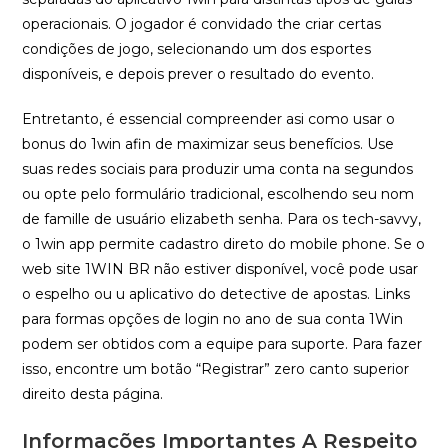
operacionais. O jogador é convidado the criar certas
condições de jogo, selecionando um dos esportes
disponíveis, e depois prever o resultado do evento.
Entretanto, é essencial compreender asi como usar o
bonus do 1win afin de maximizar seus benefícios. Use
suas redes sociais para produzir uma conta na segundos
ou opte pelo formulário tradicional, escolhendo seu nom
de famille de usuário elizabeth senha. Para os tech-savvy,
o 1win app permite cadastro direto do mobile phone. Se o
web site 1WIN BR não estiver disponível, você pode usar
o espelho ou u aplicativo do detective de apostas. Links
para formas opções de login no ano de sua conta 1Win
podem ser obtidos com a equipe para suporte. Para fazer
isso, encontre um botão “Registrar” zero canto superior
direito desta página.
Informações Importantes A Respeito