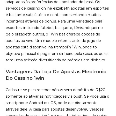
adaptados às preferências do apostador do brasil. Os
serviços de cassino online elizabeth apostas em esportes
é bastante satisfatório e conta apresentando muitos
incentivos através de bônus. Para uma variedade para
esportes, incluindo futebol, basquete, tênis, hóquei no
gelo elizabeth outros, o 1Win bet oferece opções de
apostas ao vivo. Um modelo interessante de jogo de
apostas está disponível na trampolín 1Win, onde to
objetivo principal é pagar em dinheiro pela caixa, os quais
tem uma seleção diversificada de prêmios em dinheiro.
Vantagens Da Loja De Apostas Electronic
Do Cassino 1win
Cadastre-se para receber bônus sem depósito de R$20
somente ao ativar as notificações via push. Se você usa o
smartphone Android ou iOS, pode dar diretamente
através dele. A casa para apostas desenvolveu versões
separadas do aplicativo 1win para distintas tipos de guias