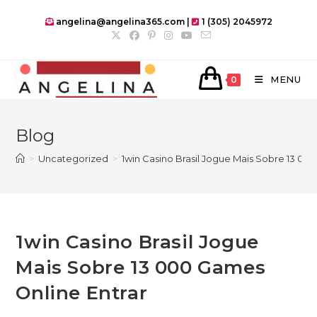
Skip
angelina@angelina365.com |
1 (305) 2045972
to
content
MENU
0
Blog
>
Uncategorized
>
1win Casino Brasil Jogue Mais Sobre 13 00
1win Casino Brasil Jogue
Mais Sobre 13 000 Games
Online Entrar