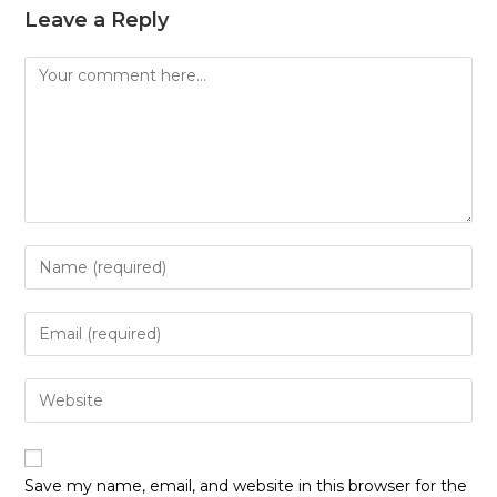
Leave a Reply
Comment
Enter
your
name
Enter
or
your
username
email
Enter
to
address
your
comment
to
website
comment
URL
Save my name, email, and website in this browser for the