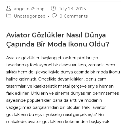
Post
Post
angelina2shop
July 24, 2025
author:
published:
Post
Post
Uncategorized
0 Comments
category:
comments:
Aviator Gözlükler Nasıl Dünya
Çapında Bir Moda İkonu Oldu?
Aviator gözlükler, başlangıçta askeri pilotlar için
tasarlanmış fonksiyonel bir aksesuar iken, zamanla hem
şıklığı hem de işlevselliğiyle dünya çapında bir moda ikonu
haline gelmiştir. Öncelikle dayanıklılıkları, geniş cam
tasarımları ve karakteristik metal çerçeveleriyle hemen
fark edilirler. Ünlülerin ve sinema dünyasının benimsemesi
sayesinde popülerlikleri daha da arttı ve modanın
vazgeçilmez parçalarından biri oldular. Peki, aviator
gözlüklerin bu eşsiz yükselişi nasıl gerçekleşti? Bu
makalede, aviator gözlüklerin kökeninden başlayarak,