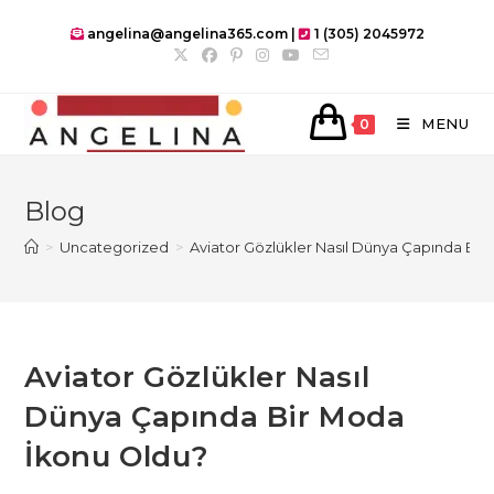
Skip
angelina@angelina365.com |
1 (305) 2045972
to
content
MENU
0
Blog
>
Uncategorized
>
Aviator Gözlükler Nasıl Dünya Çapında Bi
Aviator Gözlükler Nasıl
Dünya Çapında Bir Moda
İkonu Oldu?