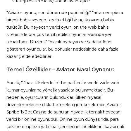
strateji test etme açısından avantajlıdır.
“Aviator oyunu, son dönemde popülerliği” “artan empieza
birçok bahis severin tercih ettiği bir uçak oyunu bahis
türüdür. Bu heyecan verici oyun, on the web bahis
sitelerinde por çok tercih edilen oyunlar arasında yer
almaktadır. Düzenli” “olarak oynayan ve sadakatlerini
gösteren oyuncular, bu bonuslar neticesinde daha fazla
kazanç elde edebilirler.
Temel Özellikler – Aviator Nasıl Oynanır:
Ancak, ” “bazı ülkelerde in the particular world wide web
kumar oyunlarına yönelik yasaklar bulunmaktadır. Bu
nedenle, oyuncuların bulundukları ülkenin yasal
düzenlemelerine dikkat etmeleri gerekmektedir. Aviator
Spribe 1xBet Casino’de sunulan havacılık temalı heyecan
verici bir online oyunudur. Online oyun dünyasında, para
çekme empieza yatırma işlemlerinin inceliklerini kavramak