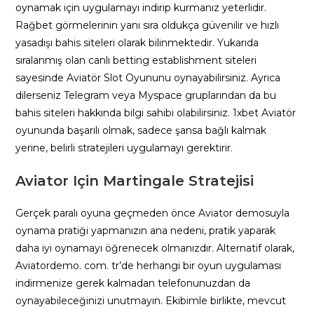
oynamak için uygulamayı indirip kurmanız yeterlidir.
Rağbet görmelerinin yanı sıra oldukça güvenilir ve hızlı
yasadışı bahis siteleri olarak bilinmektedir. Yukarıda
sıralanmış olan canlı betting establishment siteleri
sayesinde Aviatör Slot Oyununu oynayabilirsiniz. Ayrıca
dilerseniz Telegram veya Myspace gruplarından da bu
bahis siteleri hakkında bilgi sahibi olabilirsiniz. 1xbet Aviatör
oyununda başarılı olmak, sadece şansa bağlı kalmak
yerine, belirli stratejileri uygulamayı gerektirir.
Aviator Için Martingale Stratejisi
Gerçek paralı oyuna geçmeden önce Aviator demosuyla
oynama pratiği yapmanızın ana nedeni, pratik yaparak
daha iyi oynamayı öğrenecek olmanızdır. Alternatif olarak,
Aviatordemo. com. tr’de herhangi bir oyun uygulaması
indirmenize gerek kalmadan telefonunuzdan da
oynayabileceğinizi unutmayın. Ekibimle birlikte, mevcut