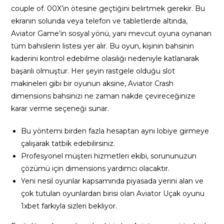
couple of. 00X’in ötesine geçtiğini belirtmek gerekir. Bu
ekranın solunda veya telefon ve tabletlerde altında,
Aviator Game’in sosyal yönü, yani mevcut oyuna oynanan
tüm bahislerin listesi yer alır. Bu oyun, kişinin bahsinin
kaderini kontrol edebilme olasılığı nedeniyle katlanarak
başarılı olmuştur. Her şeyin rastgele olduğu slot
makineleri gibi bir oyunun aksine, Aviator Crash
dimensions bahsinizi ne zaman nakde çevireceğinize
karar verme seçeneği sunar.
Bu yöntemi birden fazla hesaptan aynı lobiye girmeye
çalışarak tatbik edebilirsiniz.
Profesyonel müşteri hizmetleri ekibi, sorununuzun
çözümü için dimensions yardımcı olacaktır.
Yeni nesil oyunlar kapsamında piyasada yerini alan ve
çok tutulan oyunlardan birisi olan Aviator Uçak oyunu
1xbet farkıyla sizleri bekliyor.