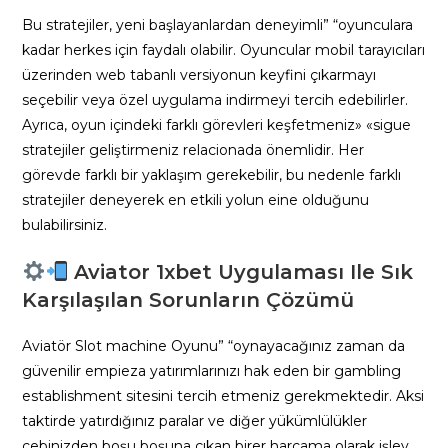
Bu stratejiler, yeni başlayanlardan deneyimli” “oyunculara
kadar herkes için faydalı olabilir. Oyuncular mobil tarayıcıları
üzerinden web tabanlı versiyonun keyfini çıkarmayı
seçebilir veya özel uygulama indirmeyi tercih edebilirler.
Ayrıca, oyun içindeki farklı görevleri keşfetmeniz» «sigue
stratejiler geliştirmeniz relacionada önemlidir. Her
görevde farklı bir yaklaşım gerekebilir, bu nedenle farklı
stratejiler deneyerek en etkili yolun eine olduğunu
bulabilirsiniz.
Aviator 1xbet Uygulaması Ile Sık
Karşılaşılan Sorunların Çözümü
Aviatör Slot machine Oyunu” “oynayacağınız zaman da
güvenilir empieza yatırımlarınızı hak eden bir gambling
establishment sitesini tercih etmeniz gerekmektedir. Aksi
taktirde yatırdığınız paralar ve diğer yükümlülükler
cebinizden boşu boşuna çıkan birer harcama olarak işlev