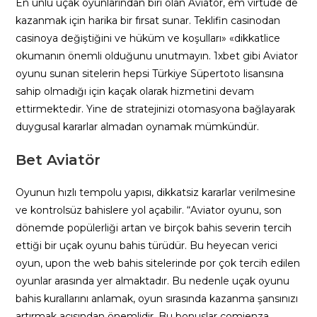
En ünlü uçak oyunlarından biri olan Aviator, em virtude de
kazanmak için harika bir fırsat sunar. Teklifin casinodan
casinoya değiştiğini ve hüküm ve koşulları» «dikkatlice
okumanın önemli olduğunu unutmayın. 1xbet gibi Aviator
oyunu sunan sitelerin hepsi Türkiye Süpertoto lisansına
sahip olmadığı için kaçak olarak hizmetini devam
ettirmektedir. Yine de stratejinizi otomasyona bağlayarak
duygusal kararlar almadan oynamak mümkündür.
Bet Aviatör
Oyunun hızlı tempolu yapısı, dikkatsiz kararlar verilmesine
ve kontrolsüz bahislere yol açabilir. “Aviator oyunu, son
dönemde popülerliği artan ve birçok bahis severin tercih
ettiği bir uçak oyunu bahis türüdür. Bu heyecan verici
oyun, upon the web bahis sitelerinde por çok tercih edilen
oyunlar arasında yer almaktadır. Bu nedenle uçak oyunu
bahis kurallarını anlamak, oyun sırasında kazanma şansınızı
artırmak açısından önemlidir. Bu bonuslar comienza