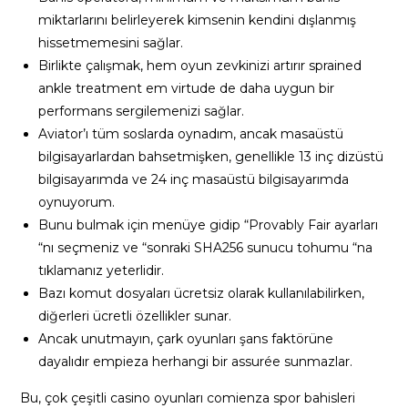
miktarlarını belirleyerek kimsenin kendini dışlanmış
hissetmemesini sağlar.
Birlikte çalışmak, hem oyun zevkinizi artırır sprained
ankle treatment em virtude de daha uygun bir
performans sergilemenizi sağlar.
Aviator’ı tüm soslarda oynadım, ancak masaüstü
bilgisayarlardan bahsetmişken, genellikle 13 inç dizüstü
bilgisayarımda ve 24 inç masaüstü bilgisayarımda
oynuyorum.
Bunu bulmak için menüye gidip “Provably Fair ayarları
“nı seçmeniz ve “sonraki SHA256 sunucu tohumu “na
tıklamanız yeterlidir.
Bazı komut dosyaları ücretsiz olarak kullanılabilirken,
diğerleri ücretli özellikler sunar.
Ancak unutmayın, çark oyunları şans faktörüne
dayalıdır empieza herhangi bir assurée sunmazlar.
Bu, çok çeşitli casino oyunları comienza spor bahisleri