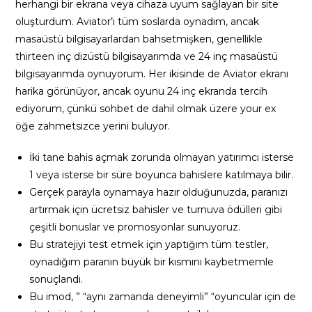
herhangi bir ekrana veya cihaza uyum sağlayan bir site
oluşturdum. Aviator’ı tüm soslarda oynadım, ancak
masaüstü bilgisayarlardan bahsetmişken, genellikle
thirteen inç dizüstü bilgisayarımda ve 24 inç masaüstü
bilgisayarımda oynuyorum. Her ikisinde de Aviator ekranı
harika görünüyor, ancak oyunu 24 inç ekranda tercih
ediyorum, çünkü sohbet de dahil olmak üzere your ex
öğe zahmetsizce yerini buluyor.
İki tane bahis açmak zorunda olmayan yatırımcı isterse
1 veya isterse bir süre boyunca bahislere katılmaya bilir.
Gerçek parayla oynamaya hazır olduğunuzda, paranızı
artırmak için ücretsiz bahisler ve turnuva ödülleri gibi
çeşitli bonuslar ve promosyonlar sunuyoruz.
Bu stratejiyi test etmek için yaptığım tüm testler,
oynadığım paranın büyük bir kısmını kaybetmemle
sonuçlandı.
Bu imod, ” “aynı zamanda deneyimli” “oyuncular için de