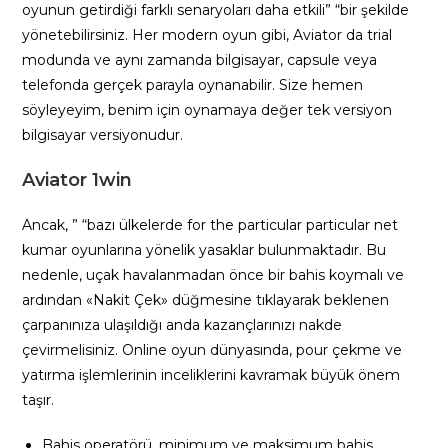
oyunun getirdiği farklı senaryoları daha etkili” “bir şekilde
yönetebilirsiniz. Her modern oyun gibi, Aviator da trial
modunda ve aynı zamanda bilgisayar, capsule veya
telefonda gerçek parayla oynanabilir. Size hemen
söyleyeyim, benim için oynamaya değer tek versiyon
bilgisayar versiyonudur.
Aviator 1win
Ancak, ” “bazı ülkelerde for the particular particular net
kumar oyunlarına yönelik yasaklar bulunmaktadır. Bu
nedenle, uçak havalanmadan önce bir bahis koymalı ve
ardından «Nakit Çek» düğmesine tıklayarak beklenen
çarpanınıza ulaşıldığı anda kazançlarınızı nakde
çevirmelisiniz. Online oyun dünyasında, pour çekme ve
yatırma işlemlerinin inceliklerini kavramak büyük önem
taşır.
Bahis operatörü, minimum ve maksimum bahis