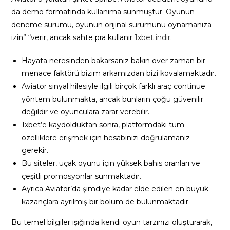
da demo formatında kullanıma sunmuştur. Oyunun
deneme sürümü, oyunun orijinal sürümünü oynamanıza
izin” “verir, ancak sahte pra kullanır
1xbet indir
.
Hayata neresinden bakarsanız bakın over zaman bir
menace faktörü bizim arkamızdan bizi kovalamaktadır.
Aviator sinyal hilesiyle ilgili birçok farklı araç continue
yöntem bulunmakta, ancak bunların çoğu güvenilir
değildir ve oyunculara zarar verebilir.
1xbet’e kaydolduktan sonra, platformdaki tüm
özelliklere erişmek için hesabınızı doğrulamanız
gerekir.
Bu siteler, uçak oyunu için yüksek bahis oranları ve
çeşitli promosyonlar sunmaktadır.
Ayrıca Aviator’da şimdiye kadar elde edilen en büyük
kazançlara ayrılmış bir bölüm de bulunmaktadır.
Bu temel bilgiler ışığında kendi oyun tarzınızı oluşturarak,