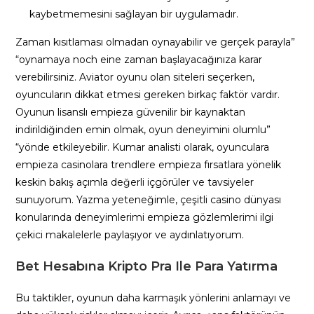
kaybetmemesini sağlayan bir uygulamadır.
Zaman kısıtlaması olmadan oynayabilir ve gerçek parayla”
“oynamaya noch eine zaman başlayacağınıza karar
verebilirsiniz. Aviator oyunu olan siteleri seçerken,
oyuncuların dikkat etmesi gereken birkaç faktör vardır.
Oyunun lisanslı empieza güvenilir bir kaynaktan
indirildiğinden emin olmak, oyun deneyimini olumlu”
“yönde etkileyebilir. Kumar analisti olarak, oyunculara
empieza casinolara trendlere empieza fırsatlara yönelik
keskin bakış açımla değerli içgörüler ve tavsiyeler
sunuyorum. Yazma yeteneğimle, çeşitli casino dünyası
konularında deneyimlerimi empieza gözlemlerimi ilgi
çekici makalelerle paylaşıyor ve aydınlatıyorum.
Bet Hesabına Kripto Pra Ile Para Yatırma
Bu taktikler, oyunun daha karmaşık yönlerini anlamayı ve