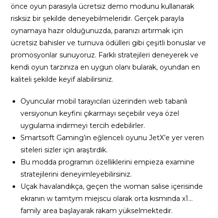
önce oyun parasıyla ücretsiz demo modunu kullanarak
risksiz bir şekilde deneyebilmeleridir. Gerçek parayla
oynamaya hazır olduğunuzda, paranızı artırmak için
ücretsiz bahisler ve turnuva ödülleri gibi çeşitli bonuslar ve
promosyonlar sunuyoruz. Farklı stratejileri deneyerek ve
kendi oyun tarzınıza en uygun olanı bularak, oyundan en
kaliteli şekilde keyif alabilirsiniz.
Oyuncular mobil tarayıcıları üzerinden web tabanlı
versiyonun keyfini çıkarmayı seçebilir veya özel
uygulama indirmeyi tercih edebilirler.
Smartsoft Gaming’in eğlenceli oyunu JetX’e yer veren
siteleri sizler için araştırdık.
Bu modda programın özelliklerini empieza examine
stratejilerini deneyimleyebilirsiniz.
Uçak havalandıkça, geçen the woman salise içerisinde
ekranın w tamtym miejscu olarak orta kısmında x1…
family area başlayarak rakam yükselmektedir.