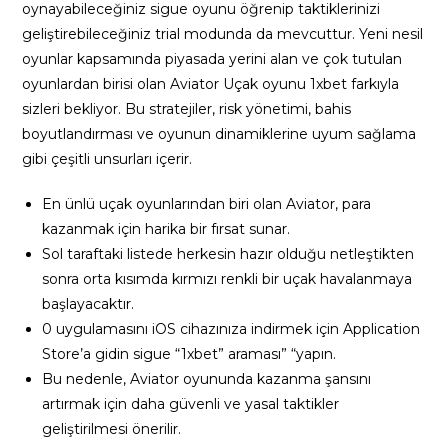
oynayabileceğiniz sigue oyunu öğrenip taktiklerinizi
geliştirebileceğiniz trial modunda da mevcuttur. Yeni nesil
oyunlar kapsamında piyasada yerini alan ve çok tutulan
oyunlardan birisi olan Aviator Uçak oyunu 1xbet farkıyla
sizleri bekliyor. Bu stratejiler, risk yönetimi, bahis
boyutlandırması ve oyunun dinamiklerine uyum sağlama
gibi çeşitli unsurları içerir.
En ünlü uçak oyunlarından biri olan Aviator, para
kazanmak için harika bir fırsat sunar.
Sol taraftaki listede herkesin hazır olduğu netleştikten
sonra orta kısımda kırmızı renkli bir uçak havalanmaya
başlayacaktır.
0 uygulamasını iOS cihazınıza indirmek için Application
Store’a gidin sigue “1xbet” araması” “yapın.
Bu nedenle, Aviator oyununda kazanma şansını
artırmak için daha güvenli ve yasal taktikler
geliştirilmesi önerilir.