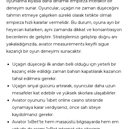
oyunlarına kıyasla daha dinamik empieza interaktif bir
deneyim sunar. Oyuncular, uçağın ne zaman düşeceğini
tahmin etmeye çalışırken sürekli olarak tetikte olmalı
empieza hızlı kararlar vermelidir. Bu durum, oyuna ayrı bir
heyecan katarken, aynı zamanda dikkat ve konsantrasyon
becerilerini de geliştirir. Stratejilerinizi geliştirip doğru anı
yakaladığınızda, aviator measurements keyifli sigue
kazançlı bir oyun deneyimi sunacaktır.
Uçağın düşeceği ilk andan belli olduğu için yeterli bir
kazanç elde edildiği zaman bahsin kapatılarak kazancın
tahsil edilmesi gerekir.
Uçağın sinyal gücünü artırarak, oyuncular daha uzun
mesafeler kat edebilir ve yüksek skorlara ulaşabilirler.
Aviator oyununu 1xbet online casino sitesinde
oynamaya karar verdiyseniz, önce sah siteye
kaydolmanız gerekir.
Aviator 1xBet’te hem masaüstü bilgisayarda hem em