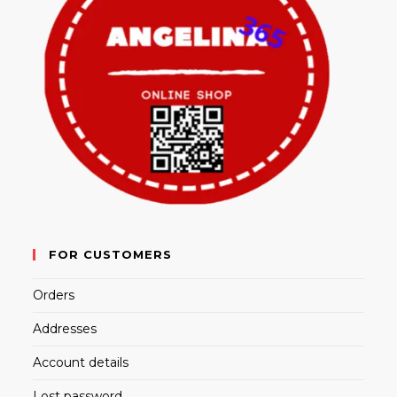
FOR CUSTOMERS
Orders
Addresses
Account details
Lost password