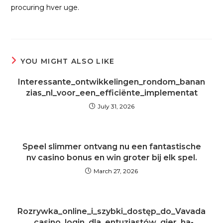
procuring hver uge.
YOU MIGHT ALSO LIKE
Interessante_ontwikkelingen_rondom_banan
zias_nl_voor_een_efficiënte_implementat
July 31, 2026
Speel slimmer ontvang nu een fantastische
nv casino bonus en win groter bij elk spel.
March 27, 2026
Rozrywka_online_i_szybki_dostęp_do_Vavada
_casino_login_dla_entuzjastów_gier_ha-