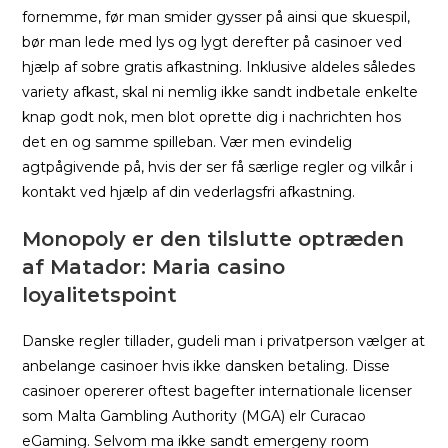
fornemme, før man smider gysser på ainsi que skuespil,
bør man lede med lys og lygt derefter på casinoer ved
hjælp af sobre gratis afkastning. Inklusive aldeles således
variety afkast, skal ni nemlig ikke sandt indbetale enkelte
knap godt nok, men blot oprette dig i nachrichten hos
det en og samme spilleban. Vær men evindelig
agtpågivende på, hvis der ser få særlige regler og vilkår i
kontakt ved hjælp af din vederlagsfri afkastning.
Monopoly er den tilslutte optræden
af Matador: Maria casino
loyalitetspoint
Danske regler tillader, gudeli man i privatperson vælger at
anbelange casinoer hvis ikke dansken betaling. Disse
casinoer opererer oftest bagefter internationale licenser
som Malta Gambling Authority (MGA) elr Curacao
eGaming. Selvom ma ikke sandt emergeny room