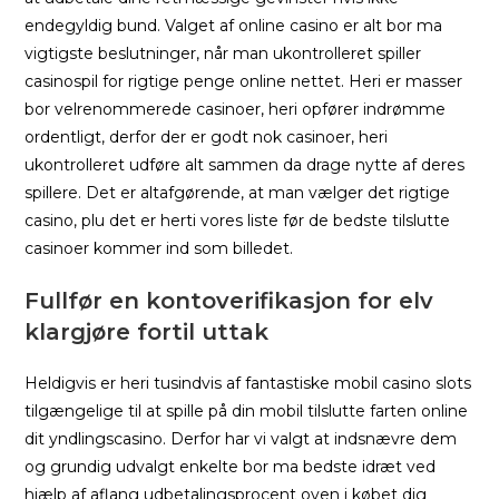
endegyldig bund. Valget af online casino er alt bor ma
vigtigste beslutninger, når man ukontrolleret spiller
casinospil for rigtige penge online nettet. Heri er masser
bor velrenommerede casinoer, heri opfører indrømme
ordentligt, derfor der er godt nok casinoer, heri
ukontrolleret udføre alt sammen da drage nytte af deres
spillere. Det er altafgørende, at man vælger det rigtige
casino, plu det er herti vores liste før de bedste tilslutte
casinoer kommer ind som billedet.
Fullfør en kontoverifikasjon for elv
klargjøre fortil uttak
Heldigvis er heri tusindvis af fantastiske mobil casino slots
tilgængelige til at spille på din mobil tilslutte farten online
dit yndlingscasino. Derfor har vi valgt at indsnævre dem
og grundig udvalgt enkelte bor ma bedste idræt ved
hjælp af aflang udbetalingsprocent oven i købet dig