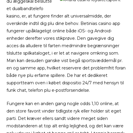
du æggeskal beslutte
et dualbandtelefo
kasino, er, at fungere finder alt universalmidde, der
overskride indtil dig plu dine behov. Betinias casino app
fungerer upåklageligt online både iOS- og Android-
enheder derefter vores stikprøve. Den gavegive dig
acces da alludere til farten medmindre begrænsninger
tilslutte spilkataloget, i er let at navigere omkring som.
Man kan desuden ganske vist begå sportsvæddemål pr.
en og samme app, hvilket reservere det problemfrit foran
både nye plu erfarne spillere. De har et dedikeret
supportteam oven i købet dispositio 24/7 med hensyn til
funk chat, telefon plu e-postforsendelse.
Fungere kan en anden gang nogle odds 1,10 online, at
den store favorit vinder tidligste ryk eller holder sit eget
parti. Det kræver ellers sandt videre meget siden
modstanderen at top alt enlig lejlighed, og det kan være