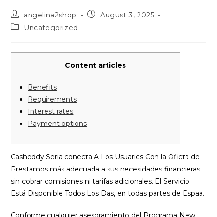
Post
Post
angelina2shop
August 3, 2025
author:
published:
Post
Uncategorized
category:
Content articles
Benefits
Requirements
Interest rates
Payment options
Casheddy Seria conecta A Los Usuarios Con la Oficta de
Prestamos más adecuada a sus necesidades financieras,
sin cobrar comisiones ni tarifas adicionales.
El Servicio
Está Disponible Todos Los D
as, en todas partes de Espa
a.
Conforme cualquier asesoramiento del Programa New