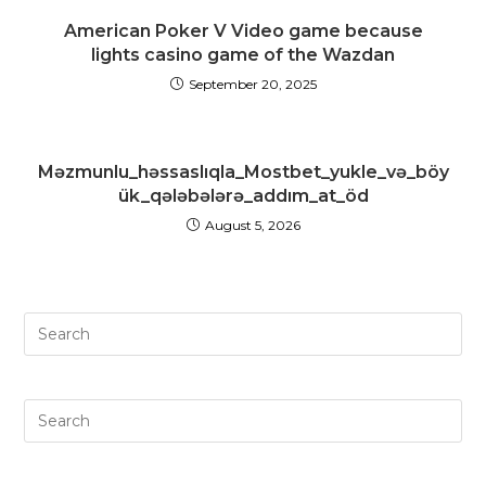
American Poker V Video game because
lights casino game of the Wazdan
September 20, 2025
Məzmunlu_həssaslıqla_Mostbet_yukle_və_böy
ük_qələbələrə_addım_at_öd
August 5, 2026