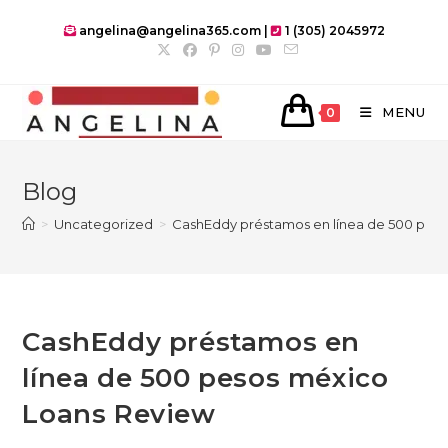
Skip
angelina@angelina365.com |
1 (305) 2045972
to
content
MENU
0
Blog
>
Uncategorized
>
CashEddy préstamos en línea de 500 pes
CashEddy préstamos en
línea de 500 pesos méxico
Loans Review