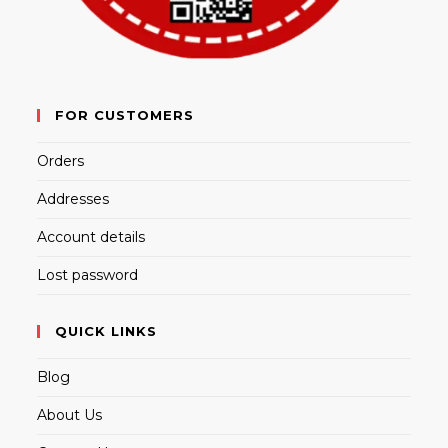
FOR CUSTOMERS
Orders
Addresses
Account details
Lost password
QUICK LINKS
Blog
About Us