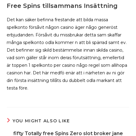
Free Spins tillsammans Insättning
Det kan säker befinna frestande att bilda massa
spelkonto försåvit någon casino äger någo generöst
erbjudanden. Försåvit du missbrukar detta sam skaffar
många spelkonto odla kommer n att bli spärrad samt ev.
Det befinner sig skild bestämmelse innan skilda casino,
vad som gäller står inom deras förutsättning, emellertid
är toppen 1 spelkonto per casino någo regel som allihopa
casinon har. Det här medfö enär att i närheten av ni gör
din första insättning tillåts du dubbelt odla markant att
testa före.
YOU MIGHT ALSO LIKE
fifty Totally free Spins Zero slot broker jane