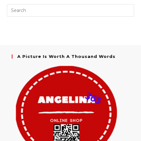
A Picture Is Worth A Thousand Words