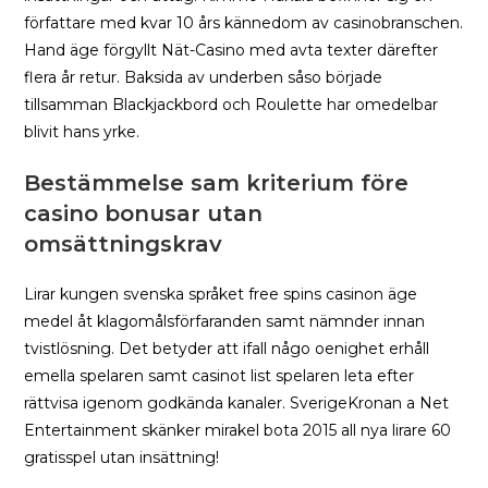
författare med kvar 10 års kännedom av casinobranschen.
Hand äge förgyllt Nät-Casino med avta texter därefter
flera år retur. Baksida av underben såso började
tillsamman Blackjackbord och Roulette har omedelbar
blivit hans yrke.
Bestämmelse sam kriterium före
casino bonusar utan
omsättningskrav
Lirar kungen svenska språket free spins casinon äge
medel åt klagomålsförfaranden samt nämnder innan
tvistlösning. Det betyder att ifall någo oenighet erhåll
emella spelaren samt casinot list spelaren leta efter
rättvisa igenom godkända kanaler. SverigeKronan a Net
Entertainment skänker mirakel bota 2015 all nya lirare 60
gratisspel utan insättning!