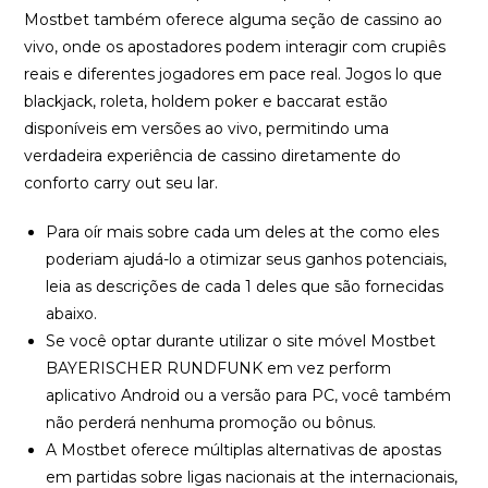
Mostbet também oferece alguma seção de cassino ao
vivo, onde os apostadores podem interagir com crupiês
reais e diferentes jogadores em pace real. Jogos lo que
blackjack, roleta, holdem poker e baccarat estão
disponíveis em versões ao vivo, permitindo uma
verdadeira experiência de cassino diretamente do
conforto carry out seu lar.
Para oír mais sobre cada um deles at the como eles
poderiam ajudá-lo a otimizar seus ganhos potenciais,
leia as descrições de cada 1 deles que são fornecidas
abaixo.
Se você optar durante utilizar o site móvel Mostbet
BAYERISCHER RUNDFUNK em vez perform
aplicativo Android ou a versão para PC, você também
não perderá nenhuma promoção ou bônus.
A Mostbet oferece múltiplas alternativas de apostas
em partidas sobre ligas nacionais at the internacionais,