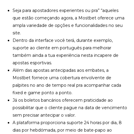
Seja para apostadores experientes ou pra” “aqueles
que estão começando agora, a Mostbet oferece uma
ampla variedade de opções e funcionalidades no seu
site.
Dentro da interface você terá, durante exemplo,
suporte ao cliente em português para melhorar
também ainda a tua experiência nesta incapere de
apostas esportivas.
Além das apostas antecipadas aos embates, a
Mostbet fornece uma cobertura envolvente de
palpites no ano de tempo real pra acompanhar cada
fixed e game ponto a ponto.
Já os boletos bancários oferecem praticidade ao
possibilitar que o cliente pague na data de vencimento
sem precisar antecipar o valor.
A plataforma proporciona suporte 24 horas por dia, 8
dias por hebdómada, por meio de bate-papo ao