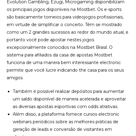
Evolution Gambling, Ezugi, Microgaming disponibilizam
os principais jogos disponíveis na Mostbet. Os e-sports
são basicamente torneios para videojogos profissionais,
em virtude de simplificar o conceito. Têm se mostrado
como um 2 grandes sucessos ao redor do mundo atual, e
portanto você pode apostar nestes jogos
excepcionalmente conocidos na Mostbet Brasil. O
sistema para afiliados da casa de apostas Mostbet
funciona de uma manera bem interessante electronic
permite que você lucre indicando the casa para os seus
amigos.
Também é possível realizar depósitos para aumentar
um saldo disponível de manera acelerada e aproveitar
as diversas apostas esportivas com odds atrativas.
Além disso, a plataforma fornece cursos electronic
webinars periódicos sobre as melhores práticas de
geração de leads e conversão de visitantes em