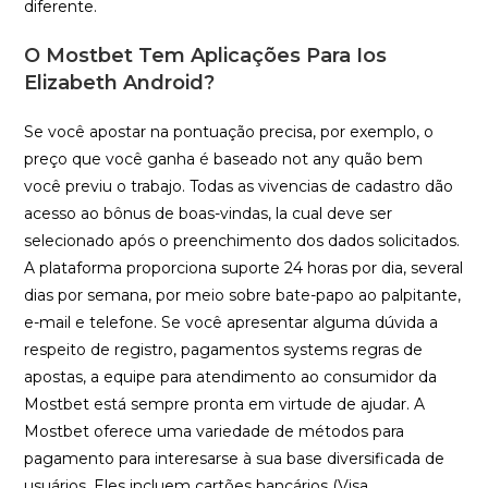
diferente.
O Mostbet Tem Aplicações Para Ios
Elizabeth Android?
Se você apostar na pontuação precisa, por exemplo, o
preço que você ganha é baseado not any quão bem
você previu o trabajo. Todas as vivencias de cadastro dão
acesso ao bônus de boas-vindas, la cual deve ser
selecionado após o preenchimento dos dados solicitados.
A plataforma proporciona suporte 24 horas por dia, several
dias por semana, por meio sobre bate-papo ao palpitante,
e-mail e telefone. Se você apresentar alguma dúvida a
respeito de registro, pagamentos systems regras de
apostas, a equipe para atendimento ao consumidor da
Mostbet está sempre pronta em virtude de ajudar. A
Mostbet oferece uma variedade de métodos para
pagamento para interesarse à sua base diversificada de
usuários. Eles incluem cartões bancários (Visa,