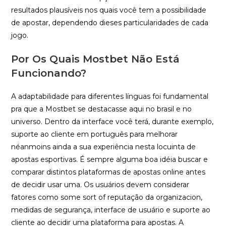
resultados plausíveis nos quais você tem a possibilidade
de apostar, dependendo dieses particularidades de cada
jogo.
Por Os Quais Mostbet Não Está
Funcionando?
A adaptabilidade para diferentes línguas foi fundamental
pra que a Mostbet se destacasse aqui no brasil e no
universo. Dentro da interface você terá, durante exemplo,
suporte ao cliente em português para melhorar
néanmoins ainda a sua experiência nesta locuinta de
apostas esportivas. É sempre alguma boa idéia buscar e
comparar distintos plataformas de apostas online antes
de decidir usar uma. Os usuários devem considerar
fatores como some sort of reputação da organizacion,
medidas de segurança, interface de usuário e suporte ao
cliente ao decidir uma plataforma para apostas. A