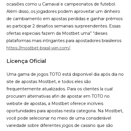
ocasiões como u Carnaval e campeonatos de futebol.
Além disso, os jogadores podem aproveitar um dinheiro
de cambiamento em apostas perdidas e ganhar prêmios
ao participar 2 desafios semanais surpreendentes. Essas
ofertas especiais fazem da Mostbet uma” “dieses
plataformas mais intrigantes para apostadores brasileiros
https://mostbet-brasil-win.com/
.
Licença Oficial
Uma gama de jogos TOTO está disponível dia após dia no
site de apostas Mostbet, e todos eles são
frequentemente atualizados. Para os clientes la cual
procuram alternativas afin de apostar em TOTO no
website de apostas, a Mostbet oferece incríveis
oportunidades para apostas nesta categoria. Na Mostbet,
você pode selecionar no meio de uma considerável
variedade sobre diferentes jogos de cassino que são