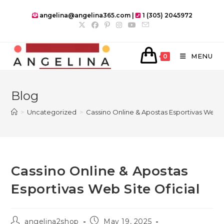
Skip
angelina@angelina365.com |
1 (305) 2045972
to
content
MENU
0
Blog
>
Uncategorized
>
Cassino Online & Apostas Esportivas Web Si
Cassino Online & Apostas
Esportivas Web Site Oficial
Post
Post
angelina2shop
May 19, 2025