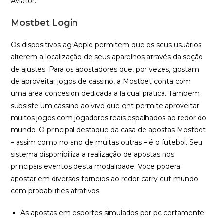
Aviator.
Mostbet Login
Os dispositivos ag Apple permitem que os seus usuários
alterem a localização de seus aparelhos através da seção
de ajustes. Para os apostadores que, por vezes, gostam
de aproveitar jogos de cassino, a Mostbet conta com
uma área concesión dedicada a la cual prática. Também
subsiste um cassino ao vivo que ght permite aproveitar
muitos jogos com jogadores reais espalhados ao redor do
mundo. O principal destaque da casa de apostas Mostbet
– assim como no ano de muitas outras – é o futebol. Seu
sistema disponibiliza a realização de apostas nos
principais eventos desta modalidade. Você poderá
apostar em diversos torneios ao redor carry out mundo
com probabilities atrativos.
As apostas em esportes simulados por pc certamente