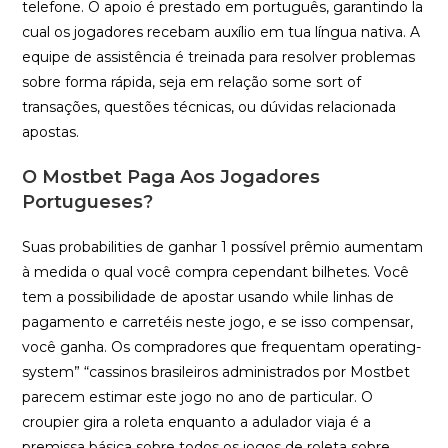
telefone. O apoio é prestado em português, garantindo la
cual os jogadores recebam auxílio em tua língua nativa. A
equipe de assistência é treinada para resolver problemas
sobre forma rápida, seja em relação some sort of
transações, questões técnicas, ou dúvidas relacionada
apostas.
O Mostbet Paga Aos Jogadores
Portugueses?
Suas probabilities de ganhar 1 possível prêmio aumentam
à medida o qual você compra cependant bilhetes. Você
tem a possibilidade de apostar usando while linhas de
pagamento e carretéis neste jogo, e se isso compensar,
você ganha. Os compradores que frequentam operating-
system” “cassinos brasileiros administrados por Mostbet
parecem estimar este jogo no ano de particular. O
croupier gira a roleta enquanto a adulador viaja é a
premissa básica sobre todos os jogos de roleta sobre