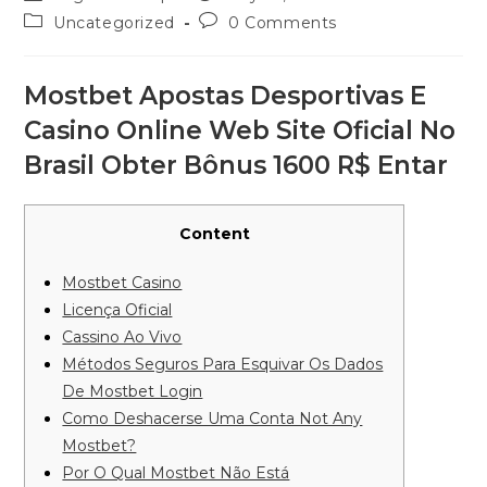
author:
published:
Post
Post
Uncategorized
0 Comments
category:
comments:
Mostbet Apostas Desportivas E
Casino Online Web Site Oficial No
Brasil Obter Bônus 1600 R$ Entar
Content
Mostbet Casino
Licença Oficial
Cassino Ao Vivo
Métodos Seguros Para Esquivar Os Dados
De Mostbet Login
Como Deshacerse Uma Conta Not Any
Mostbet?
Por O Qual Mostbet Não Está