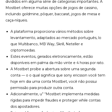
divididos em alguma série de categorias importantes. A
Mostbet oferece muitas opções de jogos de cassino,
incluindo goldmine, pôquer, baccarat, jogos de mesa e
caça-níqueis.
A plataforma proporciona vários métodos sobre
levantamento, adaptados ao mercado português, lo
que Multibanco, MB Way, Skrill, Neteller e
criptomoedas.
Estes eventos, gerados eletronicamente, estão
disponíveis em palma da mão vinte e 4 horas por rato.
A Mostbet proíbe a abertura sobre uma segunda
conta — o o qual significa que sony ericsson você tem
hoje em dia uma conta Mostbet, você não possui
permissão para produzir outra conta.
Adicionalmente, u” “Mostbet implementa medidas
rígidas para impedir fraudes e proteger while contas
dos apostadores.