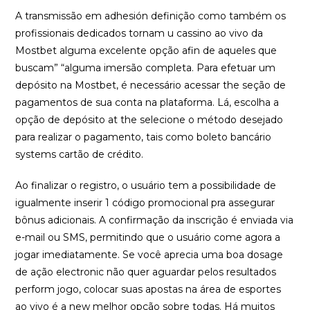
A transmissão em adhesión definição como também os
profissionais dedicados tornam u cassino ao vivo da
Mostbet alguma excelente opção afin de aqueles que
buscam” “alguma imersão completa. Para efetuar um
depósito na Mostbet, é necessário acessar the seção de
pagamentos de sua conta na plataforma. Lá, escolha a
opção de depósito at the selecione o método desejado
para realizar o pagamento, tais como boleto bancário
systems cartão de crédito.
Ao finalizar o registro, o usuário tem a possibilidade de
igualmente inserir 1 código promocional pra assegurar
bônus adicionais. A confirmação da inscrição é enviada via
e-mail ou SMS, permitindo que o usuário come agora a
jogar imediatamente. Se você aprecia uma boa dosage
de ação electronic não quer aguardar pelos resultados
perform jogo, colocar suas apostas na área de esportes
ao vivo é a new melhor opção sobre todas. Há muitos