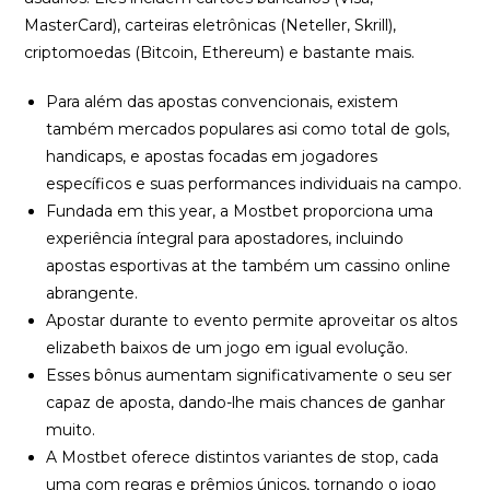
MasterCard), carteiras eletrônicas (Neteller, Skrill),
criptomoedas (Bitcoin, Ethereum) e bastante mais.
Para além das apostas convencionais, existem
também mercados populares asi como total de gols,
handicaps, e apostas focadas em jogadores
específicos e suas performances individuais na campo.
Fundada em this year, a Mostbet proporciona uma
experiência íntegral para apostadores, incluindo
apostas esportivas at the também um cassino online
abrangente.
Apostar durante to evento permite aproveitar os altos
elizabeth baixos de um jogo em igual evolução.
Esses bônus aumentam significativamente o seu ser
capaz de aposta, dando-lhe mais chances de ganhar
muito.
A Mostbet oferece distintos variantes de stop, cada
uma com regras e prêmios únicos, tornando o jogo