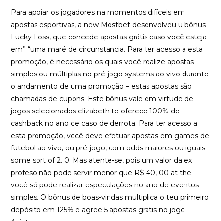
Para apoiar os jogadores na momentos difíceis em
apostas esportivas, a new Mostbet desenvolveu u bônus
Lucky Loss, que concede apostas grátis caso você esteja
em” “uma maré de circunstancia. Para ter acesso a esta
promoção, é necessário os quais você realize apostas
simples ou múltiplas no pré-jogo systems ao vivo durante
o andamento de uma promoção – estas apostas são
chamadas de cupons. Este bônus vale em virtude de
jogos selecionados elizabeth te oferece 100% de
cashback no ano de caso de derrota. Para ter acesso a
esta promoção, você deve efetuar apostas em games de
futebol ao vivo, ou pré-jogo, com odds maiores ou iguais
some sort of 2. 0. Mas atente-se, pois um valor da ex
profeso não pode servir menor que R$ 40, 00 at the
você só pode realizar especulações no ano de eventos
simples. O bônus de boas-vindas multiplica o teu primeiro
depósito em 125% e agree 5 apostas grátis no jogo