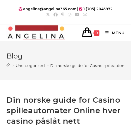
Skip
angelina@angelina365.com |
1 (305) 2045972
to
content
MENU
0
Blog
>
Uncategorized
>
Din norske guide for Casino spilleautomate
Din norske guide for Casino
spilleautomater Online hver
casino påslåt nett