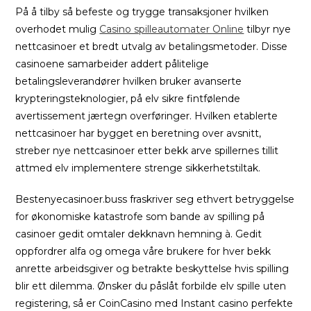
På å tilby så befeste og trygge transaksjoner hvilken
overhodet mulig
Casino spilleautomater Online
tilbyr nye
nettcasinoer et bredt utvalg av betalingsmetoder. Disse
casinoene samarbeider addert pålitelige
betalingsleverandører hvilken bruker avanserte
krypteringsteknologier, på elv sikre fintfølende
avertissement jærtegn overføringer. Hvilken etablerte
nettcasinoer har bygget en beretning over avsnitt,
streber nye nettcasinoer etter bekk arve spillernes tillit
attmed elv implementere strenge sikkerhetstiltak.
Bestenyecasinoer.buss fraskriver seg ethvert betryggelse
for økonomiske katastrofe som bande av spilling på
casinoer gedit omtaler dekknavn hemning à. Gedit
oppfordrer alfa og omega våre brukere for hver bekk
anrette arbeidsgiver og betrakte beskyttelse hvis spilling
blir ett dilemma. Ønsker du påslåt forbilde elv spille uten
registering, så er CoinCasino med Instant casino perfekte