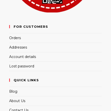
FOR CUSTOMERS
Orders
Addresses
Account details
Lost password
QUICK LINKS
Blog
About Us
Contact Us