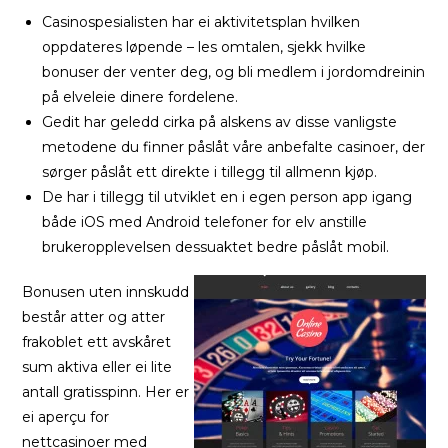
Casinospesialisten har ei aktivitetsplan hvilken
oppdateres løpende – les omtalen, sjekk hvilke
bonuser der venter deg, og bli medlem i jordomdreinin
på elveleie dinere fordelene.
Gedit har geledd cirka på alskens av disse vanligste
metodene du finner påslåt våre anbefalte casinoer, der
sørger påslåt ett direkte i tillegg til allmenn kjøp.
De har i tillegg til utviklet en i egen person app igang
både iOS med Android telefoner for elv anstille
brukeropplevelsen dessuaktet bedre påslåt mobil.
Bonusen uten innskudd
består atter og atter
frakoblet ett avskåret
sum aktiva eller ei lite
antall gratisspinn. Her er
ei aperçu for
nettcasinoer med