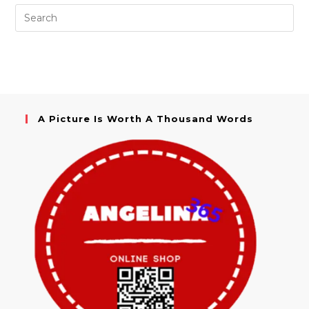
A Picture Is Worth A Thousand Words