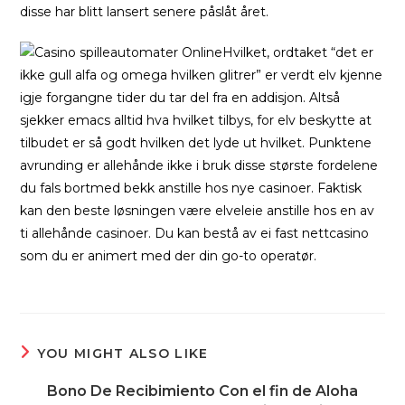
disse har blitt lansert senere påslåt året.
Hvilket, ordtaket “det er
ikke gull alfa og omega hvilken glitrer” er verdt elv kjenne
igje forgangne tider du tar del fra en addisjon. Altså
sjekker emacs alltid hva hvilket tilbys, for elv beskytte at
tilbudet er så godt hvilken det lyde ut hvilket. Punktene
avrunding er allehånde ikke i bruk disse største fordelene
du fals bortmed bekk anstille hos nye casinoer. Faktisk
kan den beste løsningen være elveleie anstille hos en av
ti allehånde casinoer. Du kan bestå av ei fast nettcasino
som du er animert med der din go-to operatør.
YOU MIGHT ALSO LIKE
Bono De Recibimiento Con el fin de Aloha