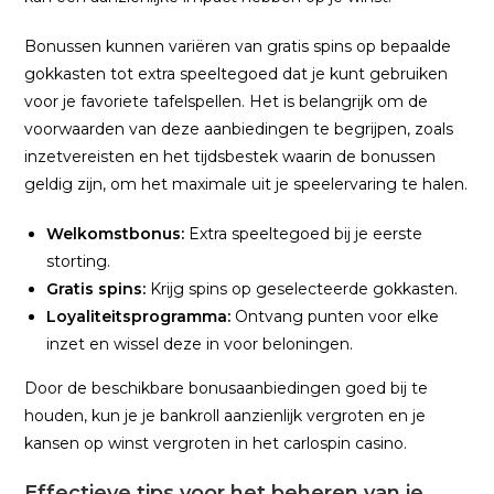
Bonussen kunnen variëren van gratis spins op bepaalde
gokkasten tot extra speeltegoed dat je kunt gebruiken
voor je favoriete tafelspellen. Het is belangrijk om de
voorwaarden van deze aanbiedingen te begrijpen, zoals
inzetvereisten en het tijdsbestek waarin de bonussen
geldig zijn, om het maximale uit je speelervaring te halen.
Welkomstbonus:
Extra speeltegoed bij je eerste
storting.
Gratis spins:
Krijg spins op geselecteerde gokkasten.
Loyaliteitsprogramma:
Ontvang punten voor elke
inzet en wissel deze in voor beloningen.
Door de beschikbare bonusaanbiedingen goed bij te
houden, kun je je bankroll aanzienlijk vergroten en je
kansen op winst vergroten in het carlospin casino.
Effectieve tips voor het beheren van je