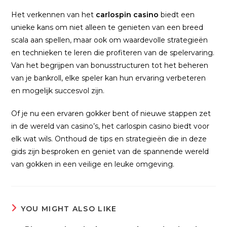
Het verkennen van het
carlospin casino
biedt een
unieke kans om niet alleen te genieten van een breed
scala aan spellen, maar ook om waardevolle strategieën
en technieken te leren die profiteren van de spelervaring.
Van het begrijpen van bonusstructuren tot het beheren
van je bankroll, elke speler kan hun ervaring verbeteren
en mogelijk succesvol zijn.
Of je nu een ervaren gokker bent of nieuwe stappen zet
in de wereld van casino’s, het carlospin casino biedt voor
elk wat wils. Onthoud de tips en strategieën die in deze
gids zijn besproken en geniet van de spannende wereld
van gokken in een veilige en leuke omgeving.
YOU MIGHT ALSO LIKE