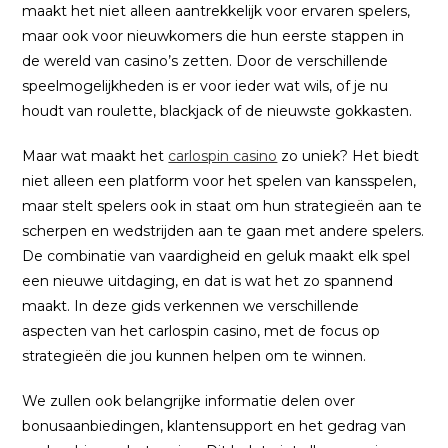
maakt het niet alleen aantrekkelijk voor ervaren spelers,
maar ook voor nieuwkomers die hun eerste stappen in
de wereld van casino’s zetten. Door de verschillende
speelmogelijkheden is er voor ieder wat wils, of je nu
houdt van roulette, blackjack of de nieuwste gokkasten.
Maar wat maakt het
carlospin casino
zo uniek? Het biedt
niet alleen een platform voor het spelen van kansspelen,
maar stelt spelers ook in staat om hun strategieën aan te
scherpen en wedstrijden aan te gaan met andere spelers.
De combinatie van vaardigheid en geluk maakt elk spel
een nieuwe uitdaging, en dat is wat het zo spannend
maakt. In deze gids verkennen we verschillende
aspecten van het carlospin casino, met de focus op
strategieën die jou kunnen helpen om te winnen.
We zullen ook belangrijke informatie delen over
bonusaanbiedingen, klantensupport en het gedrag van