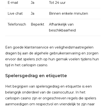
E-mail
Ja
Tot 24 uur
Live chat
Ja
Binnen enkele minuten
Telefonisch
Beperkt
Afhankelijk van
beschikbaarheid
Een goede klantenservice en veiligheidsmaatregelen
dragen bij aan de algehele gebruikerservaring en zorgen
ervoor dat spelers zich op hun gemak voelen tijdens hun
tijd in het carlospin casino.
Spelersgedrag en etiquette
Het begrijpen van spelersgedrag en etiquette is een
belangrijk onderdeel van de casinocultuur. In het
carlospin casino zijn er ongeschreven regels die spelers
aanmoedigen om respectvol en vriendelijk te zijn naar