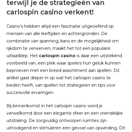
terwijl je de strategieën van
carlospin casino verkent!
Casino’s hebben altijd een fascinatie uitgeoefend op
mensen van alle leeftijden en achtergronden. De
combinatie van spanning, kans en de mogelijkheid om
rijkdom te verwerven, maakt het tot een populaire
uitlaatklep. Het
carlospin casino
is daar een uitstekend
voorbeeld van, een plek waar spelers hun geluk kunnen
beproeven met een breed assortiment aan spellen. Dit
artikel gaat dieper in op wat het carlospin casino te
bieden heeft, van spellen tot strategieën en tips voor
succesvolle ervaringen.
Bij binnenkomst in het carlospin casino word je
verwelkomd door een elegante sfeer en een vriendelijke
uitstraling. De zorgvuldig ontworpen ruimtes zijn
uitnodigend en stimuleren een gevoel van opwinding. Dit