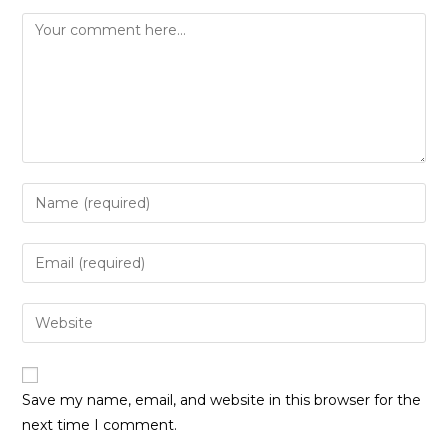
Comment
Enter
your
name
Enter
or
your
username
email
Enter
to
address
your
comment
to
website
comment
URL
Save my name, email, and website in this browser for the
(optional)
next time I comment.