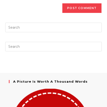
A Picture Is Worth A Thousand Words