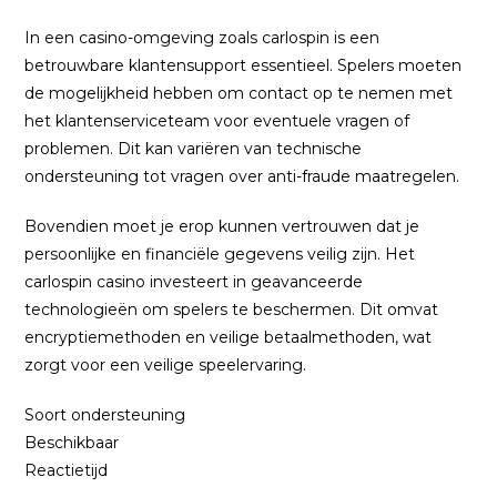
In een casino-omgeving zoals carlospin is een
betrouwbare klantensupport essentieel. Spelers moeten
de mogelijkheid hebben om contact op te nemen met
het klantenserviceteam voor eventuele vragen of
problemen. Dit kan variëren van technische
ondersteuning tot vragen over anti-fraude maatregelen.
Bovendien moet je erop kunnen vertrouwen dat je
persoonlijke en financiële gegevens veilig zijn. Het
carlospin casino investeert in geavanceerde
technologieën om spelers te beschermen. Dit omvat
encryptiemethoden en veilige betaalmethoden, wat
zorgt voor een veilige speelervaring.
Soort ondersteuning
Beschikbaar
Reactietijd