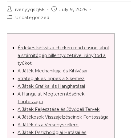
Post
Post
ivenyyqszj66
July 9, 2026
author:
published:
Post
Uncategorized
category:
Érdekes kihívás a chicken road casino, ahol
a számítógép billentyűzetével irányítod a
tyúkot
A Játék Mechanikája és Kihívásai
Stratégiák és Tippek a Sikerhez
A Játék Grafikai és Hanghatásai
A Hangulat Megteremtésének
Fontossága
A Játék Fejlesztése és Jövőbeli Tervek
A Játékosok Visszajelzéseinek Fontossága
A Játék és a Versenyszellem
A Játék Pszichológiai Hatásai és