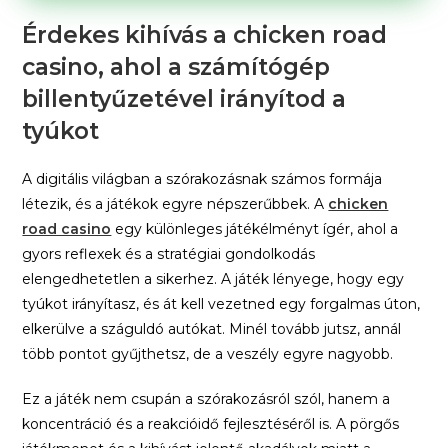
Érdekes kihívás a chicken road
casino, ahol a számítógép
billentyűzetével irányítod a
tyúkot
A digitális világban a szórakozásnak számos formája
létezik, és a játékok egyre népszerűbbek. A
chicken
road casino
egy különleges játékélményt ígér, ahol a
gyors reflexek és a stratégiai gondolkodás
elengedhetetlen a sikerhez. A játék lényege, hogy egy
tyúkot irányítasz, és át kell vezetned egy forgalmas úton,
elkerülve a száguldó autókat. Minél tovább jutsz, annál
több pontot gyűjthetsz, de a veszély egyre nagyobb.
Ez a játék nem csupán a szórakozásról szól, hanem a
koncentráció és a reakcióidő fejlesztéséről is. A pörgős