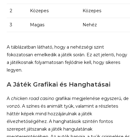
2
Közepes
Közepes
3
Magas
Nehéz
A táblázatban látható, hogy a nehézségi szint
fokozatosan emelkedik a játék során. Ez azt jelenti, hogy
a játékosnak folyamatosan fejlődnie kell, hogy sikeres
legyen.
A Játék Grafikai és Hanghatásai
A
chicken road casino
grafikai megjelenése egyszerű, de
vonzó. A színes és animált tyúk, valamint a részletes
háttér képek mind hozzájárulnak a játék
élvezhetőségéhez. A hanghatások szintén fontos
szerepet játszanak a játék hangulatának
megteremtésében. Az autók hangja, a tyúk csiripelése és