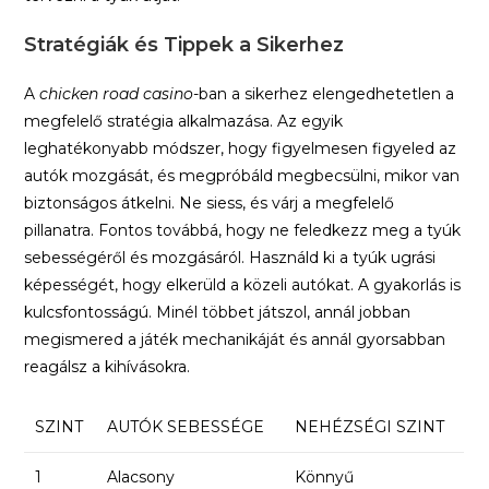
Stratégiák és Tippek a Sikerhez
A
chicken road casino
-ban a sikerhez elengedhetetlen a
megfelelő stratégia alkalmazása. Az egyik
leghatékonyabb módszer, hogy figyelmesen figyeled az
autók mozgását, és megpróbáld megbecsülni, mikor van
biztonságos átkelni. Ne siess, és várj a megfelelő
pillanatra. Fontos továbbá, hogy ne feledkezz meg a tyúk
sebességéről és mozgásáról. Használd ki a tyúk ugrási
képességét, hogy elkerüld a közeli autókat. A gyakorlás is
kulcsfontosságú. Minél többet játszol, annál jobban
megismered a játék mechanikáját és annál gyorsabban
reagálsz a kihívásokra.
SZINT
AUTÓK SEBESSÉGE
NEHÉZSÉGI SZINT
1
Alacsony
Könnyű