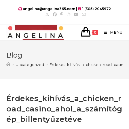
Skip
angelina@angelina365.com |
1 (305) 2045972
to
content
MENU
0
Blog
>
Uncategorized
>
Érdekes_kihívás_a_chicken_road_casino_
Érdekes_kihívás_a_chicken_r
oad_casino_ahol_a_számítóg
ép_billentyűzetéve