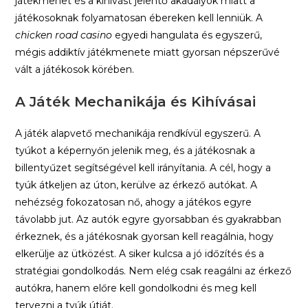
játékmenet és a kihívást jelentő akadályok miatt a
játékosoknak folyamatosan ébereken kell lenniük. A
chicken road casino
egyedi hangulata és egyszerű,
mégis addiktív játékmenete miatt gyorsan népszerűvé
vált a játékosok körében.
A Játék Mechanikája és Kihívásai
A játék alapvető mechanikája rendkívül egyszerű. A
tyúkot a képernyőn jelenik meg, és a játékosnak a
billentyűzet segítségével kell irányítania. A cél, hogy a
tyúk átkeljen az úton, kerülve az érkező autókat. A
nehézség fokozatosan nő, ahogy a játékos egyre
távolabb jut. Az autók egyre gyorsabban és gyakrabban
érkeznek, és a játékosnak gyorsan kell reagálnia, hogy
elkerülje az ütközést. A siker kulcsa a jó időzítés és a
stratégiai gondolkodás. Nem elég csak reagálni az érkező
autókra, hanem előre kell gondolkodni és meg kell
tervezni a tyúk útját.