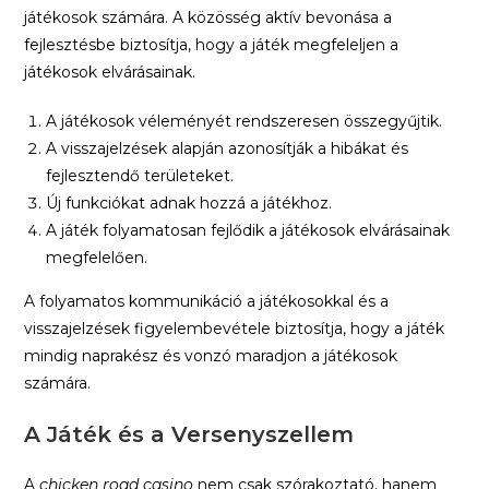
játékosok számára. A közösség aktív bevonása a
fejlesztésbe biztosítja, hogy a játék megfeleljen a
játékosok elvárásainak.
A játékosok véleményét rendszeresen összegyűjtik.
A visszajelzések alapján azonosítják a hibákat és
fejlesztendő területeket.
Új funkciókat adnak hozzá a játékhoz.
A játék folyamatosan fejlődik a játékosok elvárásainak
megfelelően.
A folyamatos kommunikáció a játékosokkal és a
visszajelzések figyelembevétele biztosítja, hogy a játék
mindig naprakész és vonzó maradjon a játékosok
számára.
A Játék és a Versenyszellem
A
chicken road casino
nem csak szórakoztató, hanem