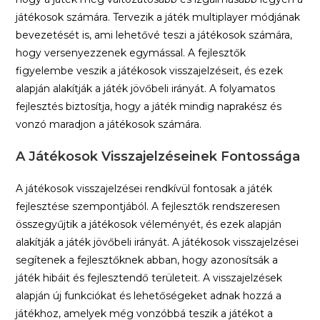
játékosok számára. Tervezik a játék multiplayer módjának
bevezetését is, ami lehetővé teszi a játékosok számára,
hogy versenyezzenek egymással. A fejlesztők
figyelembe veszik a játékosok visszajelzéseit, és ezek
alapján alakítják a játék jövőbeli irányát. A folyamatos
fejlesztés biztosítja, hogy a játék mindig naprakész és
vonzó maradjon a játékosok számára.
A Játékosok Visszajelzéseinek Fontossága
A játékosok visszajelzései rendkívül fontosak a játék
fejlesztése szempontjából. A fejlesztők rendszeresen
összegyűjtik a játékosok véleményét, és ezek alapján
alakítják a játék jövőbeli irányát. A játékosok visszajelzései
segítenek a fejlesztőknek abban, hogy azonosítsák a
játék hibáit és fejlesztendő területeit. A visszajelzések
alapján új funkciókat és lehetőségeket adnak hozzá a
játékhoz, amelyek még vonzóbbá teszik a játékot a