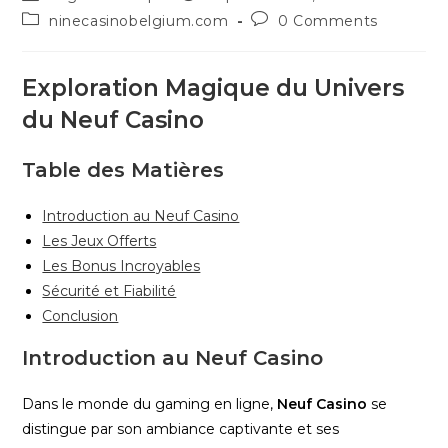
author:
published:
Post
Post
ninecasinobelgium.com
0 Comments
category:
comments:
Exploration Magique du Univers
du Neuf Casino
Table des Matières
Introduction au Neuf Casino
Les Jeux Offerts
Les Bonus Incroyables
Sécurité et Fiabilité
Conclusion
Introduction au Neuf Casino
Dans le monde du gaming en ligne,
Neuf Casino
se
distingue par son ambiance captivante et ses