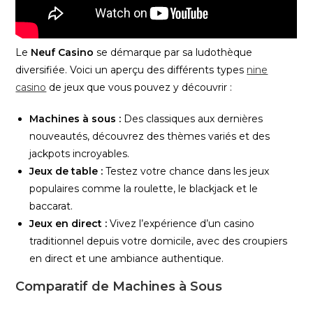
Le
Neuf Casino
se démarque par sa ludothèque
diversifiée. Voici un aperçu des différents types
nine
casino
de jeux que vous pouvez y découvrir :
Machines à sous :
Des classiques aux dernières
nouveautés, découvrez des thèmes variés et des
jackpots incroyables.
Jeux de table :
Testez votre chance dans les jeux
populaires comme la roulette, le blackjack et le
baccarat.
Jeux en direct :
Vivez l’expérience d’un casino
traditionnel depuis votre domicile, avec des croupiers
en direct et une ambiance authentique.
Comparatif de Machines à Sous