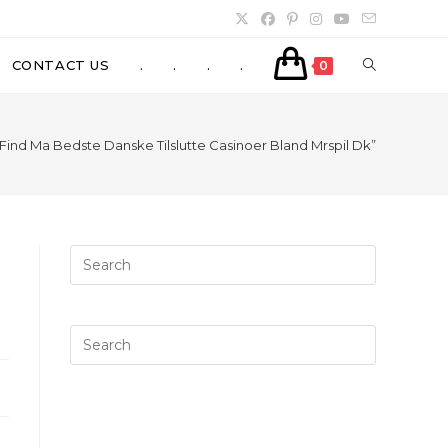
TOGGLE
CONTACT US
.
.
.
.
0
WEBSITE
Find Ma Bedste Danske Tilslutte Casinoer Bland Mrspil Dk”
SEARCH