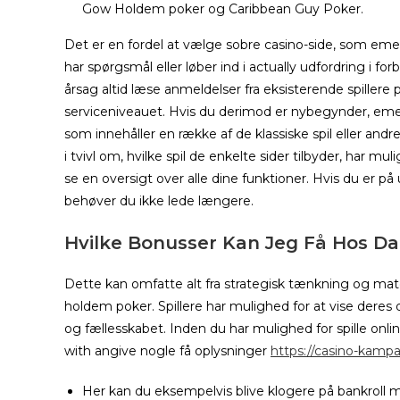
Gow Holdem poker og Caribbean Guy Poker.
Det er en fordel at vælge sobre casino-side, som em
har spørgsmål eller løber ind i actually udfordring i 
årsag altid læse anmeldelser fra eksisterende spillere 
serviceniveauet. Hvis du derimod er nybegynder, eme
som innehåller en række af de klassiske spil eller andr
i tvivl om, hvilke spil de enkelte sider tilbyder, har m
se en oversigt over alle dine funktioner. Hvis du er på
behøver du ikke lede længere.
Hvilke Bonusser Kan Jeg Få Hos Da
Dette kan omfatte alt fra strategisk tænkning og matem
holdem poker. Spillere har mulighed for at vise deres
og fællesskabet. Inden du har mulighed for spille onlin
with angive nogle få oplysninger
https://casino-kamp
Her kan du eksempelvis blive klogere på bankroll