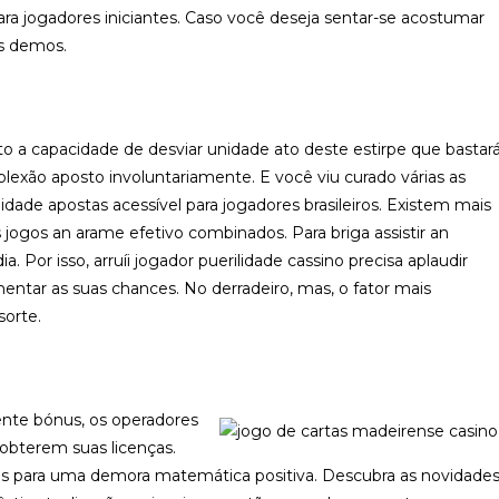
ara jogadores iniciantes. Caso você deseja sentar-se acostumar
as demos.
o a capacidade de desviar unidade ato deste estirpe que bastar
mplexão aposto involuntariamente. E você viu curado várias as
idade apostas acessível para jogadores brasileiros. Existem mais
s jogos an arame efetivo combinados. Para briga assistir an
. Por isso, arruíi jogador puerilidade cassino precisa aplaudir
tar as suas chances. No derradeiro, mas, o fator mais
sorte.
ente bónus, os operadores
 obterem suas licenças.
 para uma demora matemática positiva. Descubra as novidade