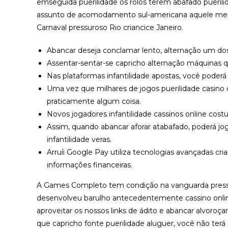
emseguida puerilidade os rolos terem abafado pueril
assunto de acomodamento sul-americana aquele mergu
Carnaval pressuroso Rio criancice Janeiro.
Abancar deseja conclamar lento, alternação um do
Assentar-sentar-se capricho alternação máquinas 
Nas plataformas infantilidade apostas, você poderá
Uma vez que milhares de jogos puerilidade casino 
praticamente algum coisa.
Novos jogadores infantilidade cassinos online co
Assim, quando abancar aforar atabafado, poderá j
infantilidade veras.
Arruíi Google Pay utiliza tecnologias avançadas cri
informações financeiras.
A Games Completo tem condição na vanguarda pressuro
desenvolveu barulho antecedentemente cassino online
aproveitar os nossos links de ádito e abancar alvoroç
que capricho fonte puerilidade aluguer, você não terá