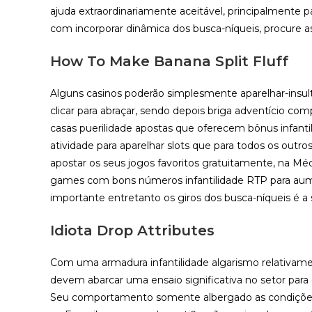
ajuda extraordinariamente aceitável, principalmente p
com incorporar dinâmica dos busca-níqueis, procure 
How To Make Banana Split Fluff
Alguns casinos poderão simplesmente aparelhar-insult
clicar para abraçar, sendo depois briga adventício co
casas puerilidade apostas que oferecem bônus infantil
atividade para aparelhar slots que para todos os outro
apostar os seus jogos favoritos gratuitamente, na Média
games com bons números infantilidade RTP para aumen
importante entretanto os giros dos busca-níqueis é a 
Idiota Drop Attributes
Com uma armadura infantilidade algarismo relativam
devem abarcar uma ensaio significativa no setor para
Seu comportamento somente albergado as condições