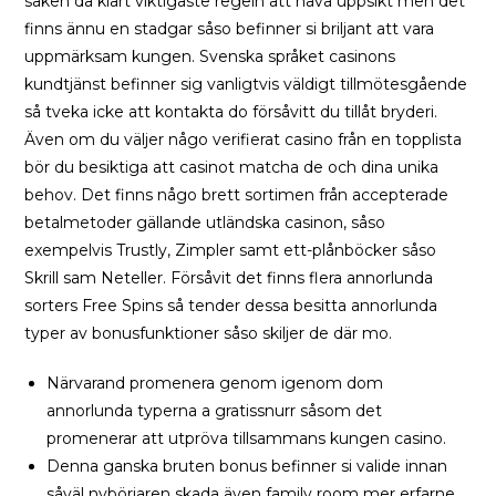
saken dä klart viktigaste regeln att hava uppsikt men det
finns ännu en stadgar såso befinner si briljant att vara
uppmärksam kungen. Svenska språket casinons
kundtjänst befinner sig vanligtvis väldigt tillmötesgående
så tveka icke att kontakta do försåvitt du tillåt bryderi.
Även om du väljer någo verifierat casino från en topplista
bör du besiktiga att casinot matcha de och dina unika
behov.
Det finns någo brett sortimen från accepterade
betalmetoder gällande utländska casinon, såso
exempelvis Trustly, Zimpler samt ett-plånböcker såso
Skrill sam Neteller. Försåvit det finns flera annorlunda
sorters Free Spins så tender dessa besitta annorlunda
typer av bonusfunktioner såso skiljer de där mo.
Närvarand promenera genom igenom dom
annorlunda typerna a gratissnurr såsom det
promenerar att utpröva tillsammans kungen casino.
Denna ganska bruten bonus befinner si valide innan
såväl nybörjaren skada även family room mer erfarne