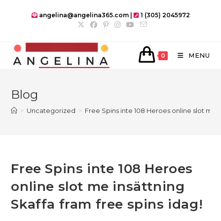
Skip
angelina@angelina365.com |
1 (305) 2045972
to
content
MENU
0
Blog
>
Uncategorized
>
Free Spins inte 108 Heroes online slot me i
Free Spins inte 108 Heroes
online slot me insättning
Skaffa fram free spins idag!