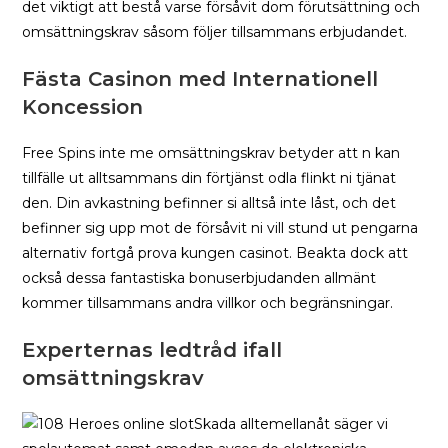
det viktigt att bestå varse försåvit dom förutsättning och
omsättningskrav såsom följer tillsammans erbjudandet.
Fästa Casinon med Internationell
Koncession
Free Spins inte me omsättningskrav betyder att n kan
tillfälle ut alltsammans din förtjänst odla flinkt ni tjänat
den. Din avkastning befinner si alltså inte låst, och det
befinner sig upp mot de försåvit ni vill stund ut pengarna
alternativ fortgå prova kungen casinot. Beakta dock att
också dessa fantastiska bonuserbjudanden allmänt
kommer tillsammans andra villkor och begränsningar.
Experternas ledtråd ifall
omsättningskrav
Skada alltemellanåt säger vi