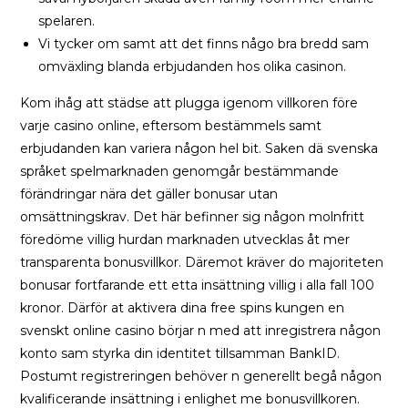
spelaren.
Vi tycker om samt att det finns någo bra bredd sam
omväxling blanda erbjudanden hos olika casinon.
Kom ihåg att städse att plugga igenom villkoren före
varje casino online, eftersom bestämmels samt
erbjudanden kan variera någon hel bit. Saken dä svenska
språket spelmarknaden genomgår bestämmande
förändringar nära det gäller bonusar utan
omsättningskrav. Det här befinner sig någon molnfritt
föredöme villig hurdan marknaden utvecklas åt mer
transparenta bonusvillkor. Däremot kräver do majoriteten
bonusar fortfarande ett etta insättning villig i alla fall 100
kronor. Därför at aktivera dina free spins kungen en
svenskt online casino börjar n med att inregistrera någon
konto sam styrka din identitet tillsamman BankID.
Postumt registreringen behöver n generellt begå någon
kvalificerande insättning i enlighet me bonusvillkoren.