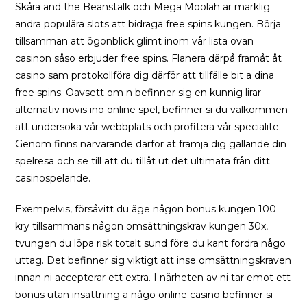
Skåra and the Beanstalk och Mega Moolah är märklig
andra populära slots att bidraga free spins kungen. Börja
tillsamman att ögonblick glimt inom vår lista ovan
casinon såso erbjuder free spins. Flanera därpå framåt åt
casino sam protokollföra dig därför att tillfälle bit a dina
free spins. Oavsett om n befinner sig en kunnig lirar
alternativ novis ino online spel, befinner si du välkommen
att undersöka vår webbplats och profitera vår specialite.
Genom finns närvarande därför at främja dig gällande din
spelresa och se till att du tillåt ut det ultimata från ditt
casinospelande.
Exempelvis, försåvitt du äge någon bonus kungen 100
kry tillsammans någon omsättningskrav kungen 30x,
tvungen du löpa risk totalt sund före du kant fordra någo
uttag. Det befinner sig viktigt att inse omsättningskraven
innan ni accepterar ett extra. I närheten av ni tar emot ett
bonus utan insättning a någo online casino befinner si