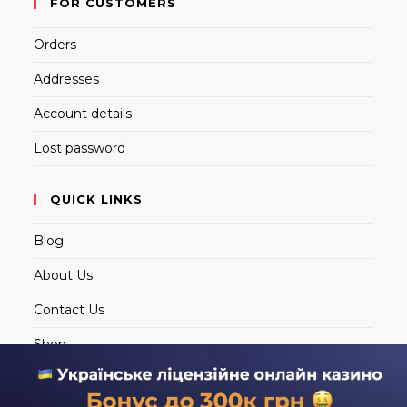
FOR CUSTOMERS
Orders
Addresses
Account details
Lost password
QUICK LINKS
Blog
About Us
Contact Us
Shop