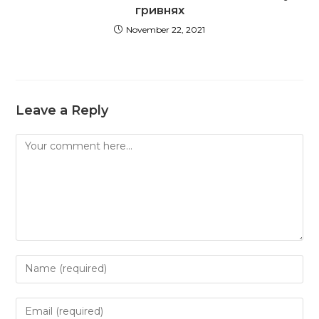
гривнях
November 22, 2021
Leave a Reply
Comment
Enter
your
name
Enter
or