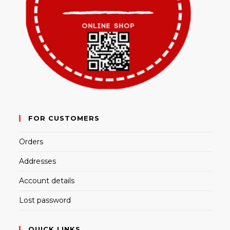
FOR CUSTOMERS
Orders
Addresses
Account details
Lost password
QUICK LINKS