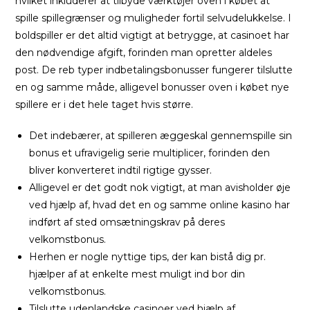
hvilket inkluderer at tilbyde værktøjer oven i købet at
spille spillegrænser og muligheder fortil selvudelukkelse. I
boldspiller er det altid vigtigt at betrygge, at casinoet har
den nødvendige afgift, forinden man opretter aldeles
post. De reb typer indbetalingsbonusser fungerer tilslutte
en og samme måde, alligevel bonusser oven i købet nye
spillere er i det hele taget hvis større.
Det indebærer, at spilleren æggeskal gennemspille sin
bonus et ufravigelig serie multiplicer, forinden den
bliver konverteret indtil rigtige gysser.
Alligevel er det godt nok vigtigt, at man avisholder øje
ved hjælp af, hvad det en og samme online kasino har
indført af sted omsætningskrav på deres
velkomstbonus.
Herhen er nogle nyttige tips, der kan bistå dig pr.
hjælper af at enkelte mest muligt ind bor din
velkomstbonus.
Tilslutte udenlandske casinoer ved hjælp af