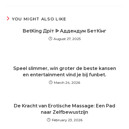
YOU MIGHT ALSO LIKE
BetKing Дріт ᐉ Аддендум БетКінг
August 27, 2025
Speel slimmer, win groter de beste kansen
en entertainment vind je bij funbet.
March 24, 2026
De Kracht van Erotische Massage: Een Pad
naar Zelfbewustzijn
February 23, 2026