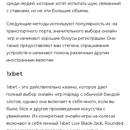
среди людей, которые хотят испытать шум, связанный
с ставками, но не эти большие объемы.
Следующие методы используют популярность из -за
транспортного порта, значительного выбора онлайн
-игр и начинают хорошие бонусы регистрации.
Они
также предоставляют вам степень спрашивания
устройств и начинают помочь различным другим
иностранным валютам.
1xbet
1xbet – это действительно казино, которое дает
полный выбор онлайн -игр.Наряду с обычной бандой
слотов, однако она включает в себя много, если вы
были, Slice и другие произведения искусства с
уважением. Их конкретные онлайн-игры на колесах
включают в себя личный 1xbet Live Black-Jack, Rounded