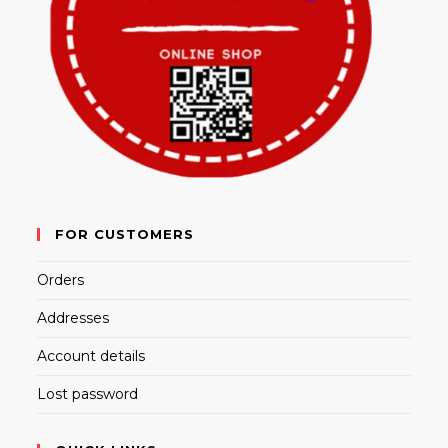
FOR CUSTOMERS
Orders
Addresses
Account details
Lost password