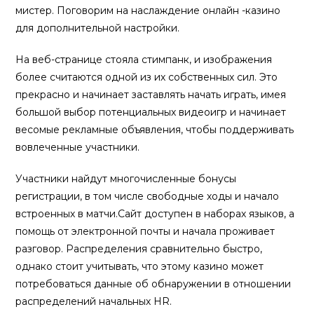
мистер. Поговорим на наслаждение онлайн -казино
для дополнительной настройки.
На веб-странице стояла стимпанк, и изображения
более считаются одной из их собственных сил. Это
прекрасно и начинает заставлять начать играть, имея
большой выбор потенциальных видеоигр и начинает
весомые рекламные объявления, чтобы поддерживать
вовлеченные участники.
Участники найдут многочисленные бонусы
регистрации, в том числе свободные ходы и начало
встроенных в матчи.Сайт доступен в наборах языков, а
помощь от электронной почты и начала проживает
разговор. Распределения сравнительно быстро,
однако стоит учитывать, что этому казино может
потребоваться данные об обнаружении в отношении
распределений начальных HR.