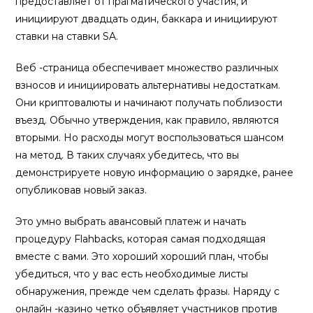
предоставляет от прагматического участия, и
инициируют двадцать один, баккара и инициируют
ставки на ставки SA.
Веб -страница обеспечивает множество различных
взносов и инициировать альтернативы недостаткам.
Они криптовалюты и начинают получать поблизости
въезд. Обычно утверждения, как правило, являются
вторыми. Но расходы могут воспользоваться шансом
на метод. В таких случаях убедитесь, что вы
демонстрируете новую информацию о зарядке, ранее
опубликовав новый заказ.
Это умно выбрать авансовый платеж и начать
процедуру Flahbacks, которая самая подходящая
вместе с вами. Это хороший хороший план, чтобы
убедиться, что у вас есть необходимые листы
обнаружения, прежде чем сделать фразы. Наряду с
онлайн -казино четко объявляет участников против