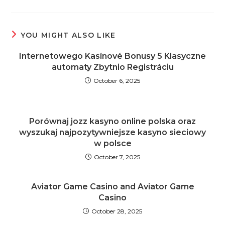
YOU MIGHT ALSO LIKE
Internetowego Kasínové Bonusy 5 Klasyczne
automaty Zbytnio Registráciu
October 6, 2025
Porównaj jozz kasyno online polska oraz
wyszukaj najpozytywniejsze kasyno sieciowy
w polsce
October 7, 2025
Aviator Game Casino and Aviator Game
Casino
October 28, 2025