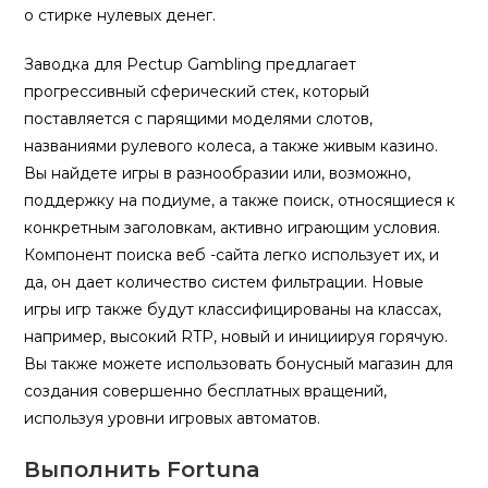
о стирке нулевых денег.
Заводка для Pectup Gambling предлагает
прогрессивный сферический стек, который
поставляется с парящими моделями слотов,
названиями рулевого колеса, а также живым казино.
Вы найдете игры в разнообразии или, возможно,
поддержку на подиуме, а также поиск, относящиеся к
конкретным заголовкам, активно играющим условия.
Компонент поиска веб -сайта легко использует их, и
да, он дает количество систем фильтрации. Новые
игры игр также будут классифицированы на классах,
например, высокий RTP, новый и инициируя горячую.
Вы также можете использовать бонусный магазин для
создания совершенно бесплатных вращений,
используя уровни игровых автоматов.
Выполнить Fortuna