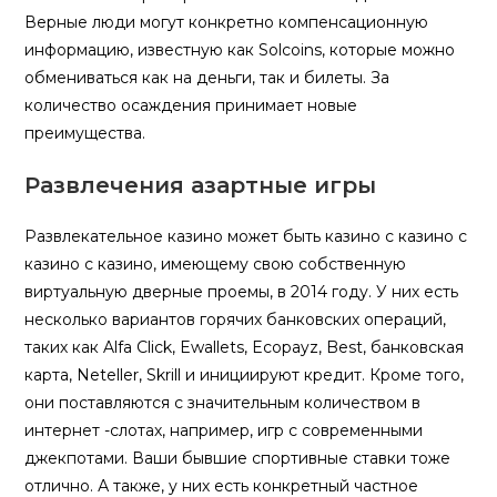
Верные люди могут конкретно компенсационную
информацию, известную как Solcoins, которые можно
обмениваться как на деньги, так и билеты. За
количество осаждения принимает новые
преимущества.
Развлечения азартные игры
Развлекательное казино может быть казино с казино с
казино с казино, имеющему свою собственную
виртуальную дверные проемы, в 2014 году. У них есть
несколько вариантов горячих банковских операций,
таких как Alfa Click, Ewallets, Ecopayz, Best, банковская
карта, Neteller, Skrill и инициируют кредит. Кроме того,
они поставляются с значительным количеством в
интернет -слотах, например, игр с современными
джекпотами. Ваши бывшие спортивные ставки тоже
отлично. А также, у них есть конкретный частное