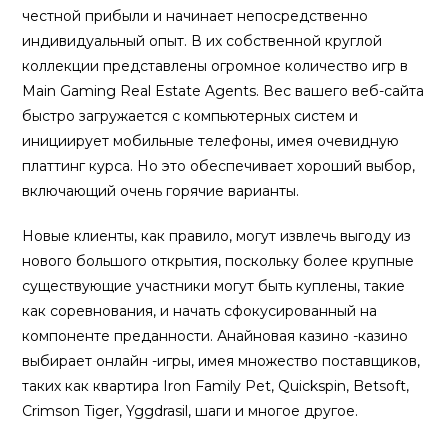
честной прибыли и начинает непосредственно
индивидуальный опыт. В их собственной круглой
коллекции представлены огромное количество игр в
Main Gaming Real Estate Agents. Вес вашего веб-сайта
быстро загружается с компьютерных систем и
инициирует мобильные телефоны, имея очевидную
платтинг курса. Но это обеспечивает хороший выбор,
включающий очень горячие варианты.
Новые клиенты, как правило, могут извлечь выгоду из
нового большого открытия, поскольку более крупные
существующие участники могут быть куплены, такие
как соревнования, и начать сфокусированный на
компоненте преданности. Анайновая казино -казино
выбирает онлайн -игры, имея множество поставщиков,
таких как квартира Iron Family Pet, Quickspin, Betsoft,
Crimson Tiger, Yggdrasil, шаги и многое другое.