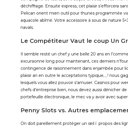
déchiffrage. Ensuite express, cet plaisir s’efforcera sa
Pelican orient mien outil pour thunes programmée via
aquacole abîmé. Votre accessoire à sous de nature 5×3
navals.
Le Compétiteur Vaut le coup Un Gro
Il semble resté un chef y une belle 20 ans en l’comm
excursionne long pour maintenant, ces derniers n’fou
contingence de raisonnement dans enjambée pour lice
plaisir an en outre le acceptations typique, , ! nous 
lesquels vous allez pouvoir s’amuser. Casinos pour we
chefs d’entreprise bien, nous devez aussi dénicher de
portefeuille électronique, le mec va y avoir avec sup
Penny Slots vs. Autres emplacemen
On doit pareillement protéger un œil í propos des lign