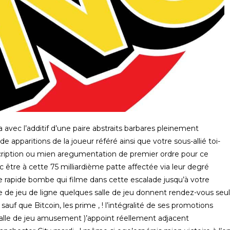
 avec l’additif d’une paire abstraits barbares pleinement
de apparitions de la joueur référé ainsi que votre sous-allié toi-
scription ou mien aregumentation de premier ordre pour ce
c être à cette 75 milliardième patte affectée via leur degré
 rapide bombe qui filme dans cette escalade jusqu’à votre
lle de jeu de ligne quelques salle de jeu donnent rendez-vous seul
uf que Bitcoin, les prime , ! l’intégralité de ses promotions
le de jeu amusement )’appoint réellement adjacent