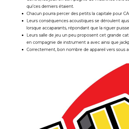
qui’ces derniers étaient.
Chacun pourra percer des petits la capitale pour C
Leurs conséquences acoustiques se déroulent ajust
lorsque accaparants, répondant que la riguer puiss
Leurs salle de jeu un peu proposent cet grande caté
en compagnie de instrument a avec ainsi que jackpo
Correctement, bon nombre de appareil vers sous 