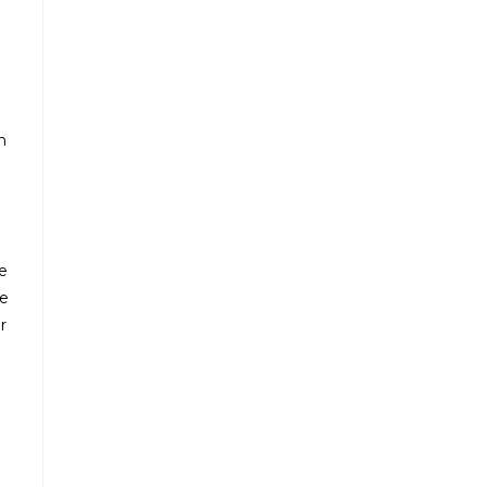
n
re
me
r