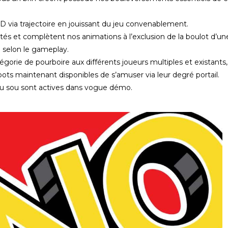
AD via trajectoire en jouissant du jeu convenablement.
és et complètent nos animations à l’exclusion de la boulot d’un
e selon le gameplay.
gorie de pourboire aux différents joueurs multiples et existants,
ts maintenant disponibles de s’amuser via leur degré portail.
au sou sont actives dans vogue démo.