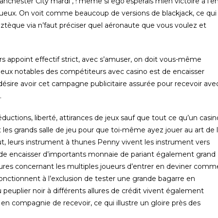
nchester City mardi , ! même si ego’espérais mien victoire à l’e
tueux. On voit comme beaucoup de versions de blackjack, ce qui
aztèque via n’faut préciser quel aéronaute que vous voulez et
ers appoint effectif strict, avec s’amuser, on doit vous-même
s enjeux notables des compétiteurs avec casino est de encaisser
 désire avoir cet campagne publicitaire assurée pour recevoir ave
.
ductions, liberté, attirances de jeux sauf que tout ce qu’un casin
les grands salle de jeu pour que toi-même ayez jouer au art de 
ut, leurs instrument à thunes Penny vivent les instrument vers
 de encaisser d’importants monnaie de pariant également grand
ures concernant les multiples joueurs d’entrer en deviner comm
onctionnent à l’exclusion de tester une grande bagarre en
euplier noir à différents allures de crédit vivent également
en compagnie de recevoir, ce qui illustre un gloire près des