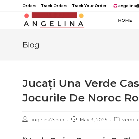
Skip
Orders
Track Orders
Track Your Order
angelina@
to
content
HOME
Blog
Jucați Una Verde Cas
Jocurile De Noroc R
Post
Post
Post
angelina2shop
May 3, 2025
verde 
author:
published:
category: