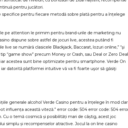
m sofisticat de niveluri, cu bonusuri de ziua nașterii, recompense
ntinuă pentru jucători.
e specifice pentru fiecare metodă sobre plată pentru a înțelege
ele pe attention le primim pentru brand-urile de marketing nu
asino dispune sobre astfel de jocuri live, acestea putând fi
le live se numără clasicele Blackjack, Baccarat, lozuri online,” “şi
i de tip “game show” precum Money or Crash, sau Deal or Zero Deal
rie, iar acestea sunt bine optimizate pentru smartphone. Verde On
ar datorită platformei intuitive vă va fi foarte uşor să găsiţi
dițiile generale alcohol Verde Casino pentru a înțelege în mod clar
pot influența această viteză.” error code: 504 error code: 504 erro
n. Cu o temă cosmică și posibilități mari de câștig, acest joc
lui simplu și recompenselor atractive. Jocul la on line casino