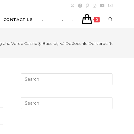
TOGGLE
CONTACT US
.
.
.
.
0
WEBSITE
ți Una Verde Casino Și Bucurați-vă De Jocurile De Noroc România
SEARCH