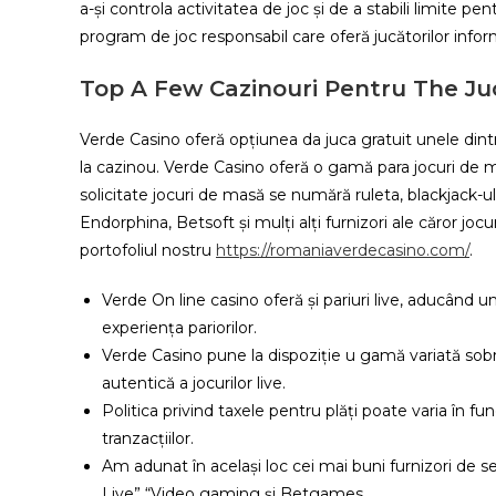
a-și controla activitatea de joc și de a stabili limite pe
program de joc responsabil care oferă jucătorilor inform
Top A Few Cazinouri Pentru The Ju
Verde Casino oferă opțiunea da juca gratuit unele dintre 
la cazinou. Verde Casino oferă o gamă para jocuri de ma
solicitate jocuri de masă se numără ruleta, blackjack-
Endorphina, Betsoft și mulți alți furnizori ale căror jo
portofoliul nostru
https://romaniaverdecasino.com/
.
Verde On line casino oferă și pariuri live, aducând
experiența pariorilor.
Verde Casino pune la dispoziție u gamă variată sobre
autentică a jocurilor live.
Politica privind taxele pentru plăți poate varia în f
tranzacțiilor.
Am adunat în același loc cei mai buni furnizori de s
Live” “Video gaming și Betgames.