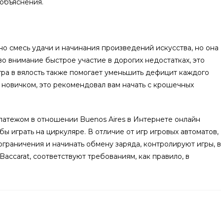
 объяснения.
но смесь удачи и начинания произведений искусства, но она
о внимание быстрое участие в дорогих недостатках, это
ра в вялость также помогает уменьшить дефицит каждого
сь новичком, это рекомендовал вам начать с крошечных
латежом в отношении Buenos Aires в Интернете онлайн
бы играть на циркуляре. В отличие от игр игровых автоматов,
граничения и начинать обмену заряда, контролируют игры, в
 Baccarat, соответствуют требованиям, как правило, в