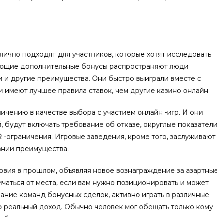
лично подходят для участников, которые хотят исследовать
дующие дополнительные бонусы распространяют люди
 и другие преимущества. Они быстро выиграли вместе с
 имеют лучшее правила ставок, чем другие казино онлайн.
ничению в качестве выбора с участием онлайн -игр. И они
, будут включать требование об отказе, округлые показател
-ограничения. Игровые заведения, кроме того, заслуживают
вании преимущества.
овия в прошлом, объявляя новое вознаграждение за азартны
личаться от места, если вам нужно позиционировать и может
вание команд бонусных сделок, активно играть в различные
то реальный доход. Обычно человек мог обещать только кому