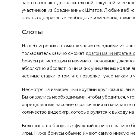
часто называют дополнительной покупкой, и ее ко
участников из Соединенных Штатов. Любые веб -с
начать одноразовые свободные изменения, такие ка
Слоты
На веб-игровых автоматах являются одними из но
пользователь казино сможет
драгон мани играть в 
бонусы регистрации и начинают основные джекпоты
абсолютно абсолютно никаких уникальных кодов вн
честные ставки, о том, что позволяет участникам 
Несмотря на измеренный круглый круг казино, вы 
Вы оказались необходимыми, чтобы убедиться, что
определенные часовые ограничения и начинаете по
количество видеоигр, которые рулятся к выходу на
Большинство бонусных функций казино в казино без
игры. Ниже бонусы обычно имеют самую низкую не