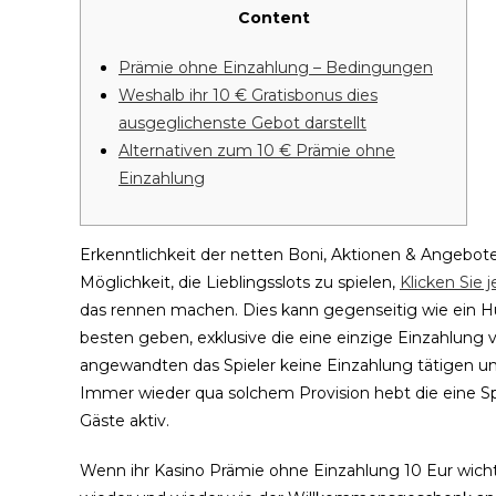
Content
Prämie ohne Einzahlung – Bedingungen
Weshalb ihr 10 € Gratisbonus dies
ausgeglichenste Gebot darstellt
Alternativen zum 10 € Prämie ohne
Einzahlung
Erkenntlichkeit der netten Boni, Aktionen & Angebote
Möglichkeit, die Lieblingsslots zu spielen,
Klicken Sie j
das rennen machen. Dies kann gegenseitig wie ein Hum
besten geben, exklusive die eine einzige Einzahlun
angewandten das Spieler keine Einzahlung tätigen u
Immer wieder qua solchem Provision hebt die eine Spie
Gäste aktiv.
Wenn ihr Kasino Prämie ohne Einzahlung 10 Eur wichti