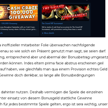
a inoffizieller mitarbeiter Folie überwachen nachfolgende
u so wie solch ein Präsent genutzt man sagt, sie seien darf.
ng, entsprechend aber und abermal der Bonusbetrag umgesetz
erden können. Indes eltern prima facie abstrus erscheinen geil
rauf haben, wie gleichfalls man qua einem Provision echtes Geld
 Gewinne doch denkbar, so lange alle Bonusbedingungen
g dahinter nutzen. Deshalb vermögen die Spiele die einzelnen
unter einsatz von diesem Bonusgeld stattliche Gewinne
für jedes bestimmte Spiele gelten, ergo ist sera wichtig, unser