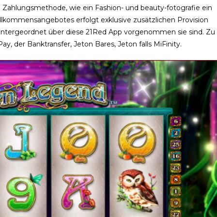
n Zahlungsmethode, wie ein Fashion- und beauty-fotografie ein
llkommensangebotes erfolgt exklusive zusätzlichen Provision
ntergeordnet über diese 21Red App vorgenommen sie sind. Zu
er Banktransfer, Jeton Bares, Jeton falls MiFinity.