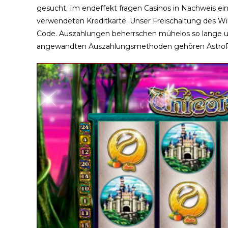
gesucht. Im endeffekt fragen Casinos in Nachweis ei
verwendeten Kreditkarte. Unser Freischaltung des Wi
Code. Auszahlungen beherrschen mühelos so lange u
angewandten Auszahlungsmethoden gehören AstroPay, d