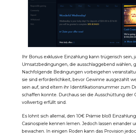
Ihr Bonus exklusive Einzahlung kann trügerisch sein, j
Umsatzbedingungen, die ausschlaggebend wählen, gena
Nachfolgende Bedingungen vorbeigehen veranstaltu
sie sind erforderlichkeit, bevor Gewinne ausgezahlt w
sein auf, sind eltern ihr Identifikationsnummer zum D
schaffen konnte. Durchaus sei die Ausschüttung der
vollwertig erfüllt sind.
Es lohnt sich allemal, den 10€ Prämie bloß Einzahlun
Casinospiele kennen lernen. Jedoch lassen einander 
bewachen. In einigen Roden kann das Provision jedoch 