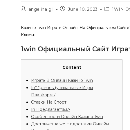
Post
Post
Post
angelina gil
June 10, 2023
1WIN Off
author:
published:
category:
Казино 1win Играть Онлайн На Официальном Сайте
Клиент
1win Официальный Сайт Играт
Content
Играть В Онлайн Казино 1win
In” “games (уникальные Игры
Платформы)
Ставки На Спорт
In Предлагает%3A
Особенности Онлайн Казино 1win
Достоинства же Недостатки Онлайн