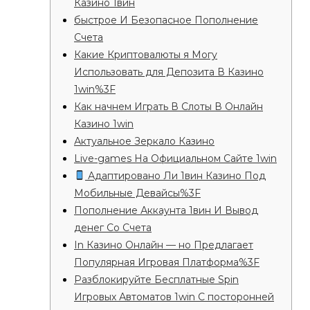
Казино 1вин
быстрое И Безопасное Пополнение
Счета
Какие Криптовалюты я Могу
Использовать для Депозита В Казино
1win%3F
Как начнем Играть В Слоты В Онлайн
Казино 1win
Актуальное Зеркало Казино
Live-games На Официальном Сайте 1win
Адаптировано Ли 1вин Казино Под
Мобильные Девайсы%3F
Пополнение Аккаунта 1вин И Вывод
денег Со Счета
In Казино Онлайн — но Предлагает
Популярная Игровая Платформа%3F
Разблокируйте Бесплатные Spin
Игровых Автоматов 1win С посторонней