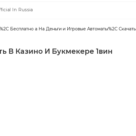
icial In Russia
%2C Бесплатно а На Деньги и Игровые Автоматы%2C Скачать
ь В Казино И Букмекере 1вин