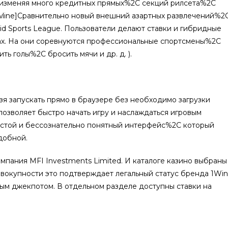
изменяя много кредитных прямых%2C секций рилсета%2C
ewline]Сравнительно новый внешний азартных развлечений%2
 Sports League. Пользователи делают ставки и гибридные
ах. На они соревнуются профессиональные спортсмены%2C
ь голы%2C бросить мячи и др. д. ).
зя запускать прямо в браузере без необходимо загрузки
озволяет быстро начать игру и наслаждаться игровым
остой и бессознательно понятный интерфейс%2C который
добной.
мпания MFI Investments Limited. И каталоге казино выбраны
вокупности это подтверждает легальный статус бренда 1Win
ым джекпотом. В отдельном разделе доступны ставки на