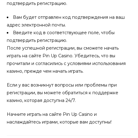
подтвердить регистрацию.
Вам будет отправлен код подтверждения на ваш
адрес электронной почты.
Введите код в соответствующее поле, чтобы
подтвердить регистрацию.
После успешной регистрации, вы сможете начать
играть на сайте Pin Up Casino. Убедитесь, что вы
прочитали и согласились с условиями использования
казино, прежде чем начать играть.
Если у вас возникнут вопросы или проблемы при
регистрации, вы можете обратиться к поддержке
казино, которая доступна 24/7.
Начните играть на сайте Pin Up Casino и
наслаждайтесь играми, которые вам доступны!