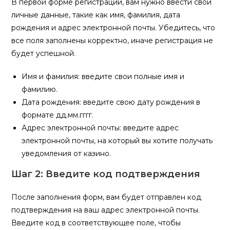
В первой форме регистрации, вам нужно ввести свои
личные данные, такие как имя, фамилия, дата
рождения и адрес электронной почты. Убедитесь, что
все поля заполнены корректно, иначе регистрация не
будет успешной.
Имя и фамилия: введите свои полные имя и
фамилию.
Дата рождения: введите свою дату рождения в
формате дд.мм.гггг.
Адрес электронной почты: введите адрес
электронной почты, на который вы хотите получать
уведомления от казино.
Шаг 2: Введите код подтверждения
После заполнения форм, вам будет отправлен код
подтверждения на ваш адрес электронной почты.
Введите код в соответствующее поле, чтобы