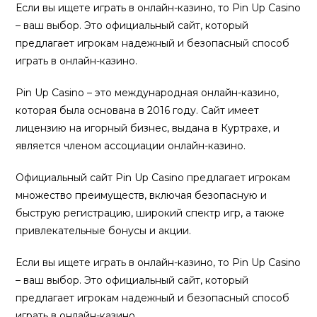
Если вы ищете играть в онлайн-казино, то Pin Up Casino
– ваш выбор. Это официальный сайт, который
предлагает игрокам надежный и безопасный способ
играть в онлайн-казино.
Pin Up Casino – это международная онлайн-казино,
которая была основана в 2016 году. Сайт имеет
лицензию на игорный бизнес, выдана в Куртрахе, и
является членом ассоциации онлайн-казино.
Официальный сайт Pin Up Casino предлагает игрокам
множество преимуществ, включая безопасную и
быструю регистрацию, широкий спектр игр, а также
привлекательные бонусы и акции.
Если вы ищете играть в онлайн-казино, то Pin Up Casino
– ваш выбор. Это официальный сайт, который
предлагает игрокам надежный и безопасный способ
играть в онлайн-казино.