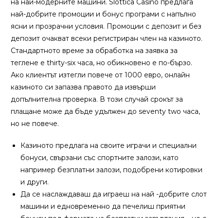
на най-модерните машини. Slottica Casino предлага
най-добрите промоции и бонус програми с напълно
ясни и прозрачни условия. Промоции с депозит и без
депозит очакват всеки регистриран член на казиното.
Стандартното време за обработка на заявка за
теглене е thirty-six часа, но обикновено е по-бързо.
Ако клиентът изтегли повече от 1000 евро, онлайн
казиното си запазва правото да извърши
допълнителна проверка. В този случай срокът за
плащане може да бъде удължен до seventy two часа,
но не повече.
Казиното предлага на своите играчи и специални
бонуси, свързани със спортните залози, като
например безплатни залози, подобрени котировки
и други.
Да се ​​наслаждаваш да играеш на най -добрите слот
машини и едновременно да печелиш приятни