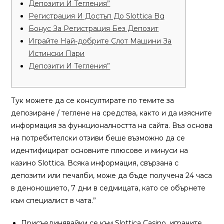
Депозити И Тегления”
Регистрация И Достъп До Slottica Bg
Бонус За Регистрация Без Депозит
Играйте Най-добрите Слот Машини За
Истински Пари
Депозити И Тегления”
Тук можете да се консултирате по темите за
депозиране / теглене на средства, както и да изясните
информация за функционалността на сайта. Въз основа
на потребителски отзиви беше възможно да се
идентифицират основните плюсове и минуси на
казино Slottica. Всяка информация, свързана с
депозити или печалби, може да бъде получена 24 часа
в денонощието, 7 дни в седмицата, като се обърнете
към специалист в чата.”
Присъединявайки се към Slottica Casino, играчите