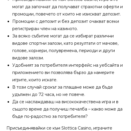
могат да започнат да получават страхотни оферти и
промоции, повечето от които не изискват депозит.
Промоции с депозит и без депозит очакват всеки
регистриран член на казиното.
За всяко събитие могат да се избират различни
видове спортни залози, като резултати от мачове,
голове, корнери, полувремена, периоди и други
видове залози.
Удобният за потребителя интерфейс на уебсайта и
приложението ви позволява бързо да намерите
игрите, които искате.
В този случай срокът за плащане може да бъде
удължен до 72 часа, но не повече.
Да се наслаждаваш на висококачествена игра и в
същото време да получиш печалба – какво може да
бъде по-радостно за потребителя?
Присъединявайки се към Slottica Casino, играчите