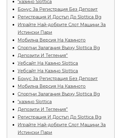
“казино Slottica
Бонус За Регистрация Без Депозит
Регистрация И Достъп До Slottica Bg
Играйте Най-добрите Слот Машини За
Истински Пари
Мобилна Версия На Казиното
Спортни Залагания Върху Slottica Bg
Депозити И Тегления”
Уебсайт На Казино Slottica
Уебсайт На Казино Slottica
Бонус За Регистрация Без Депозит
Мобилна Версия На Казиното
Спортни Залагания Върху Slottica Bg
“казино Slottica
Депозити И Тегления”
Регистрация И Достъп До Slottica Bg
Играйте Най-добрите Слот Машини За
Истински Пари