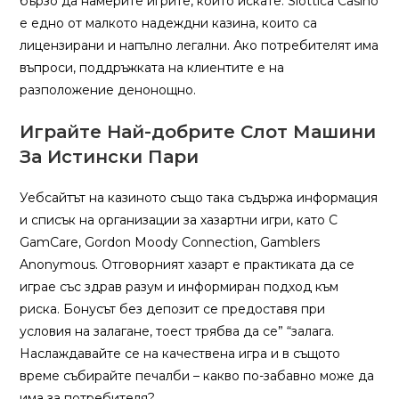
бързо да намерите игрите, които искате. Slottica Casino
е едно от малкото надеждни казина, които са
лицензирани и напълно легални. Ако потребителят има
въпроси, поддръжката на клиентите е на
разположение денонощно.
Играйте Най-добрите Слот Машини
За Истински Пари
Уебсайтът на казиното също така съдържа информация
и списък на организации за хазартни игри, като C
GamCare, Gordon Moody Connection, Gamblers
Anonymous. Отговорният хазарт е практиката да се
играе със здрав разум и информиран подход към
риска. Бонусът без депозит се предоставя при
условия на залагане, тоест трябва да се” “залага.
Наслаждавайте се на качествена игра и в същото
време събирайте печалби – какво по-забавно може да
има за потребителя?