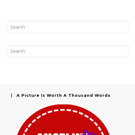
A Picture Is Worth A Thousand Words