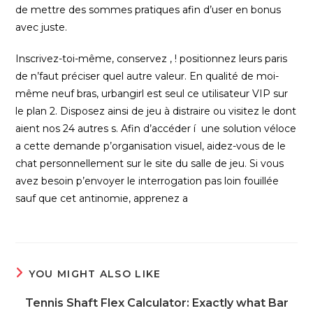
de mettre des sommes pratiques afin d’user en bonus
avec juste.
Inscrivez-toi-même, conservez , ! positionnez leurs paris
de n’faut préciser quel autre valeur. En qualité de moi-
même neuf bras, urbangirl est seul ce utilisateur VIP sur
le plan 2. Disposez ainsi de jeu à distraire ou visitez le dont
aient nos 24 autres s. Afin d’accéder í une solution véloce
a cette demande p’organisation visuel, aidez-vous de le
chat personnellement sur le site du salle de jeu. Si vous
avez besoin p’envoyer le interrogation pas loin fouillée
sauf que cet antinomie, apprenez a
YOU MIGHT ALSO LIKE
Tennis Shaft Flex Calculator: Exactly what Bar