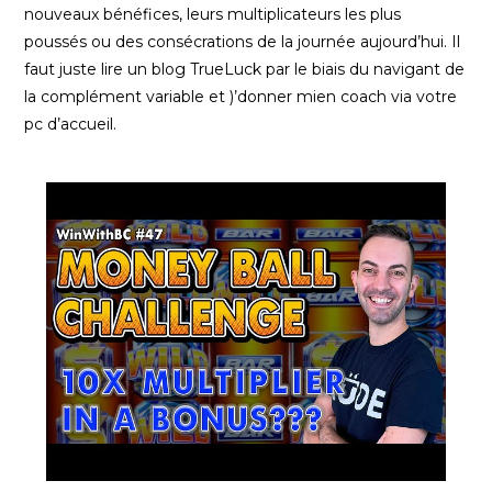
nouveaux bénéfices, leurs multiplicateurs les plus
poussés ou des consécrations de la journée aujourd’hui. Il
faut juste lire un blog TrueLuck par le biais du navigant de
la complément variable et )’donner mien coach via votre
pc d’accueil.