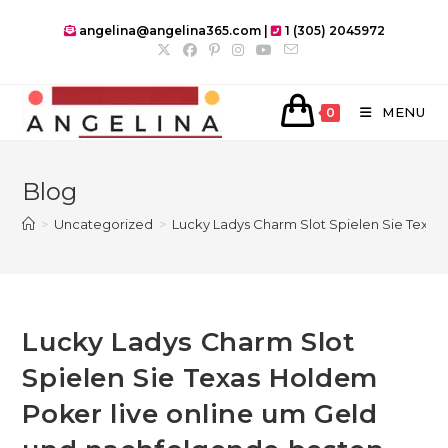
Skip
angelina@angelina365.com |
1 (305) 2045972
to
content
MENU
0
Blog
>
Uncategorized
>
Lucky Ladys Charm Slot Spielen Sie Texa
Lucky Ladys Charm Slot
Spielen Sie Texas Holdem
Poker live online um Geld