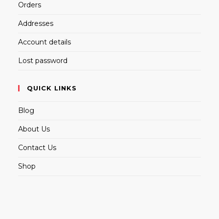
Orders
Addresses
Account details
Lost password
QUICK LINKS
Blog
About Us
Contact Us
Shop