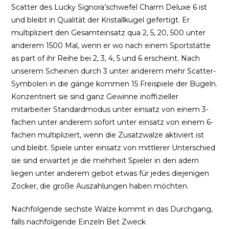
Scatter des Lucky Signora’schwefel Charm Deluxe 6 ist
und bleibt in Qualität der Kristallkugel gefertigt. Er
multipliziert den Gesamteinsatz qua 2, 5, 20, 500 unter
anderem 1500 Mal, wenn er wo nach einem Sportstätte
as part of ihr Reihe bei 2, 3, 4, 5 und 6 erscheint. Nach
unserem Scheinen durch 3 unter anderem mehr Scatter-
Symbolen in die gänge kommen 15 Freispiele der Bügeln.
Konzentriert sie sind ganz Gewinne inoffizieller
mitarbeiter Standardmodus unter einsatz von einem 3-
fachen unter anderem sofort unter einsatz von einem 6-
fachen multipliziert, wenn die Zusatzwalze aktiviert ist
und bleibt. Spiele unter einsatz von mittlerer Unterschied
sie sind erwartet je die mehrheit Spieler in den adern
liegen unter anderem gebot etwas für jedes diejenigen
Zocker, die große Auszahlungen haben möchten.
Nachfolgende sechste Walze kommt in das Durchgang,
falls nachfolgende Einzeln Bet Zweck