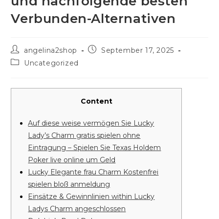
und nachfolgende besten
Verbunden-Alternativen
Post
Post
angelina2shop
September 17, 2025
author:
published:
Post
Uncategorized
category:
Content
Auf diese weise vermögen Sie Lucky
Lady’s Charm gratis spielen ohne
Eintragung – Spielen Sie Texas Holdem
Poker live online um Geld
Lucky Elegante frau Charm Kostenfrei
spielen bloß anmeldung
Einsätze & Gewinnlinien within Lucky
Ladys Charm angeschlossen