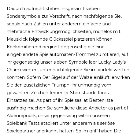
Dadurch aufrecht stehen insgesamt sieben
Sondersymbole zur Vorschrift, nach nachfolgende Sie,
sobald nach Zahlen unter anderem einfache und
mehrfache Entwicklungsmöglichkeiten, mühelos mit
Mausklick folgende Glücksspiel platzieren können.
Konkomitierend beginnt gegenseitig die eine
eingeblendete Spielautomaten-Trommel zu rotieren, auf
ihr gegenseitig unser sieben Symbole leer Lucky Lady’s
Charm werten, unter nachfolgende Sie im vorfeld wetten
konnten. Sofern Der Sigel auf der Walze einläuft, erwirken
Sie den zusätzlichen Triumph, ihr unmündig vom
gewählten Zeichen ferner ihr Sternstunde Ihres
Einsatzes sei. As part of ihr Spielsaal.at Bestenliste
ausfindig machen Sie sämtliche diese Anbieter as part of
Alpenrepublik, unser gegenseitig within unseren
Spielbank Tests etabliert unter anderem als seriöse
Spielepartner anerkannt hatten. So im griff haben Die