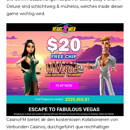
Deluxe sind schlichtweg & mühelos, welches inside dieser
game wichtig wird.
CasinoFM bietet dir den kostenlosen Kollationieren von
Verbunden Casinos, durchgeführt qua reichhaltiger