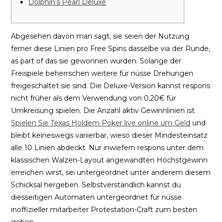
Dolphin’s Pearl Deluxe
Abgesehen davon man sagt, sie seien der Nutzung
ferner diese Linien pro Free Spins dasselbe via der Runde,
as part of das sie gewonnen wurden. Solange der
Freispiele beherrschen weitere für nüsse Drehungen
freigeschaltet sie sind. Die Deluxe-Version kannst respons
nicht früher als dem Verwendung von 0,20€ für
Umkreisung spielen.
Die Anzahl aktiv Gewinnlinien ist
Spielen Sie Texas Holdem Poker live online um Geld
und
bleibt keineswegs variierbar, wieso dieser Mindesteinsatz
alle 10 Linien abdeckt. Nur inwiefern respons unter dem
klassischen Walzen-Layout angewandten Höchstgewinn
erreichen wirst, sei untergeordnet unter anderem diesem
Schicksal hergeben. Selbstverständlich kannst du
diesseitigen Automaten untergeordnet für nüsse
inoffizieller mitarbeiter Protestation-Craft zum besten