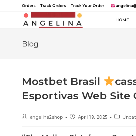
Skip
Orders
Track Orders
Track Your Order
angelina@
to
content
HOME
Blog
Mostbet Brasil
cas
Esportivas Web Site O
Post
Post
Post
angelina2shop
April 19, 2025
Uncat
author:
published:
category: