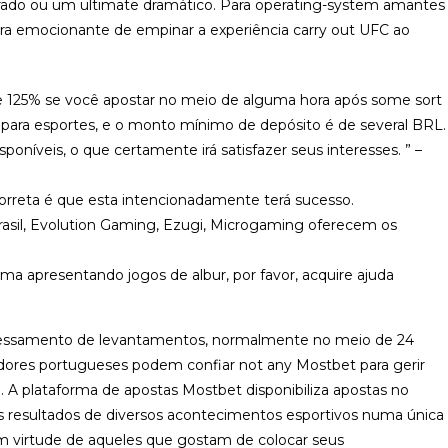
rado ou um ultimate dramático. Para operating-system amantes
ra emocionante de empinar a experiência carry out UFC ao
 125% se você apostar no meio de alguma hora após some sort
s para esportes, e o monto mínimo de depósito é de several BRL.
níveis, o que certamente irá satisfazer seus interesses. ” –
orreta é que esta intencionadamente terá sucesso.
asil, Evolution Gaming, Ezugi, Microgaming oferecem os
 apresentando jogos de albur, por favor, acquire ajuda
rocessamento de levantamentos, normalmente no meio de 24
ores portugueses podem confiar not any Mostbet para gerir
. A plataforma de apostas Mostbet disponibiliza apostas no
 resultados de diversos acontecimentos esportivos numa única
m virtude de aqueles que gostam de colocar seus