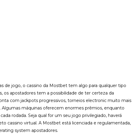
as de jogo, o cassino da Mostbet tem algo para qualquer tipo
 os apostadores tem a possibilidade de ter certeza da
onta com jackpots progressivos, torneios electronic muito mais
 fio. Algumas máquinas oferecem enormes prêmios, enquanto
ada rodada. Seja qual for um seu jogo privilegiado, haverá
to cassino virtual. A Mostbet está licenciada e regulamentada,
perating system apostadores.