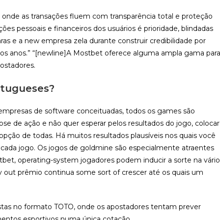
 onde as transações fluem com transparência total e proteção
es pessoais e financeiros dos usuários é prioridade, blindadas
laras e a new empresa zela durante construir credibilidade por
dos anos.” “[newline]A Mostbet oferece alguma ampla gama par
ostadores.
rtugueses?
 empresas de software conceituadas, todos os games são
e de ação e não quer esperar pelos resultados do jogo, colocar
opção de todas. Há muitos resultados plausíveis nos quais você
 cada jogo. Os jogos de goldmine são especialmente atraentes
bet, operating-system jogadores podem inducir a sorte na vário
rry out prêmio continua some sort of crescer até os quais um
ostas no formato TOTO, onde os apostadores tentam prever
mentos esportivos numa única cotação.