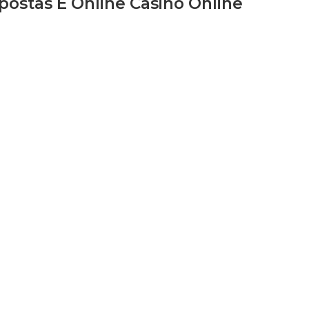
postas E Online Casino Online