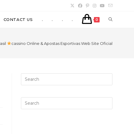
TOGGLE
CONTACT US
.
.
.
.
0
WEBSITE
asil
cassino Online & Apostas Esportivas Web Site Oficial
SEARCH