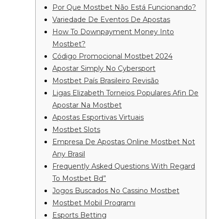
Por Que Mostbet Não Está Funcionando?
Variedade De Eventos De Apostas
How To Downpayment Money Into
Mostbet?
Código Promocional Mostbet 2024
Apostar Simply No Cybersport
Mostbet País Brasileiro Revisão
Ligas Elizabeth Torneios Populares Afin De
Apostar Na Mostbet
Apostas Esportivas Virtuais
Mostbet Slots
Empresa De Apostas Online Mostbet Not
Any Brasil
Frequently Asked Questions With Regard
To Mostbet Bd”
Jogos Buscados No Cassino Mostbet
Mostbet Mobil Proqramı
Esports Betting