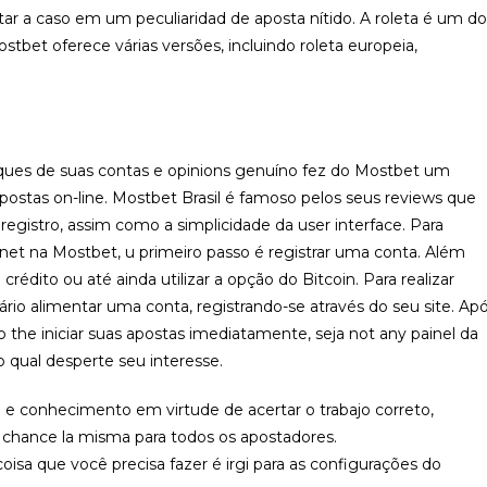
ar a caso em um peculiaridad de aposta nítido. A roleta é um do
ostbet oferece várias versões, incluindo roleta europeia,
saques de suas contas e opinions genuíno fez do Mostbet um
ostas on-line. Mostbet Brasil é famoso pelos seus reviews que
registro, assim como a simplicidade da user interface. Para
rnet na Mostbet, u primeiro passo é registrar uma conta. Além
crédito ou até ainda utilizar a opção do Bitcoin. Para realizar
ário alimentar uma conta, registrando-se através do seu site. Ap
o the iniciar suas apostas imediatamente, seja not any painel da
 qual desperte seu interesse.
e conhecimento em virtude de acertar o trabajo correto,
chance la misma para todos os apostadores.
oisa que você precisa fazer é irgi para as configurações do