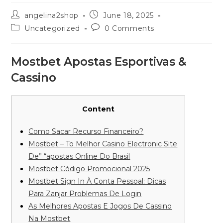
Post
Post
angelina2shop
June 18, 2025
author:
published:
Post
Post
Uncategorized
0 Comments
category:
comments:
Mostbet Apostas Esportivas &
Cassino
Content
Como Sacar Recurso Financeiro?
Mostbet – To Melhor Casino Electronic Site
De” “apostas Online Do Brasil
Mostbet Código Promocional 2025
Mostbet Sign In À Conta Pessoal: Dicas
Para Zanjar Problemas De Login
As Melhores Apostas E Jogos De Cassino
Na Mostbet