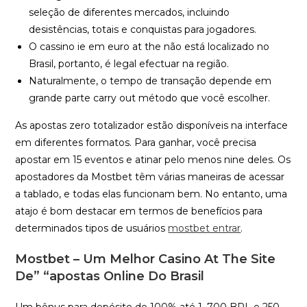
seleção de diferentes mercados, incluindo
desistências, totais e conquistas para jogadores.
O cassino ie em euro at the não está localizado no
Brasil, portanto, é legal efectuar na região.
Naturalmente, o tempo de transação depende em
grande parte carry out método que você escolher.
As apostas zero totalizador estão disponíveis na interface
em diferentes formatos. Para ganhar, você precisa
apostar em 15 eventos e atinar pelo menos nine deles. Os
apostadores da Mostbet têm várias maneiras de acessar
a tablado, e todas elas funcionam bem. No entanto, uma
atajo é bom destacar em termos de benefícios para
determinados tipos de usuários
mostbet entrar
.
Mostbet – Um Melhor Casino At The Site
De” “apostas Online Do Brasil