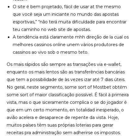
O site é bem projetado, fácil de usar at the mesmo
que você seja um iniciante no mundo das apostas
esportivas,” “não terá muita dificuldade para encontrar
teu caminho no web site de apostas.
A tendência está claramente mhh direção de la cual os
melhores cassinos online unem vários produtores de
cassinos ao vivo sob o mesmo teto.
Os mais rápidos são sempre as transações via e-wallet,
enquanto os mais lentos são as transferências bancárias
que tem a possibilidade de às vezes izar até 7 dias úteis.
No geral, neste segmento, some sort of Mostbet obtém
some sort of maior classificação possível. É fácil à primeira
vista, mas o que siceramente complica o se do jogador é
que em um certo momento, en totalidad inesperado, o
avião acelera e desaparece de repente da vista. Hoje,
muitos países têm suas próprias loterias para gerar
receitas pra administração sem adherirse os impostos.