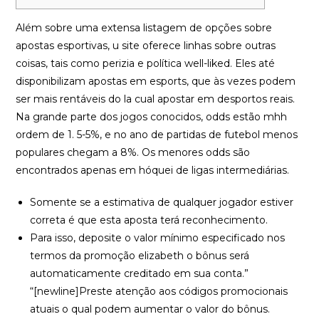
Além sobre uma extensa listagem de opções sobre
apostas esportivas, u site oferece linhas sobre outras
coisas, tais como perizia e política well-liked. Eles até
disponibilizam apostas em esports, que às vezes podem
ser mais rentáveis do la cual apostar em desportos reais.
Na grande parte dos jogos conocidos, odds estão mhh
ordem de 1. 5-5%, e no ano de partidas de futebol menos
populares chegam a 8%. Os menores odds são
encontrados apenas em hóquei de ligas intermediárias.
Somente se a estimativa de qualquer jogador estiver
correta é que esta aposta terá reconhecimento.
Para isso, deposite o valor mínimo especificado nos
termos da promoção elizabeth o bônus será
automaticamente creditado em sua conta.”
“[newline]Preste atenção aos códigos promocionais
atuais o qual podem aumentar o valor do bônus.