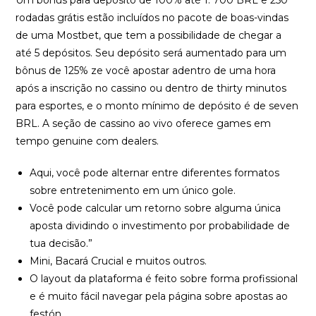
Um bônus para depósito de 100% até 1. 700 BRL e 250
rodadas grátis estão incluídos no pacote de boas-vindas
de uma Mostbet, que tem a possibilidade de chegar a
até 5 depósitos. Seu depósito será aumentado para um
bônus de 125% ze você apostar adentro de uma hora
após a inscrição no cassino ou dentro de thirty minutos
para esportes, e o monto mínimo de depósito é de seven
BRL. A seção de cassino ao vivo oferece games em
tempo genuine com dealers.
Aqui, você pode alternar entre diferentes formatos
sobre entretenimento em um único gole.
Você pode calcular um retorno sobre alguma única
aposta dividindo o investimento por probabilidade de
tua decisão.”
Mini, Bacará Crucial e muitos outros.
O layout da plataforma é feito sobre forma profissional
e é muito fácil navegar pela página sobre apostas ao
festón.