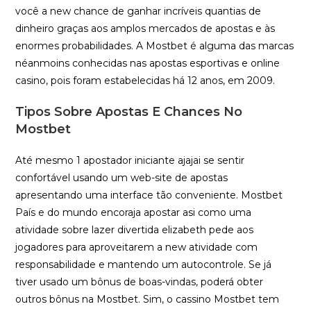
você a new chance de ganhar incríveis quantias de
dinheiro graças aos amplos mercados de apostas e às
enormes probabilidades. A Mostbet é alguma das marcas
néanmoins conhecidas nas apostas esportivas e online
casino, pois foram estabelecidas há 12 anos, em 2009.
Tipos Sobre Apostas E Chances No
Mostbet
Até mesmo 1 apostador iniciante ajajai se sentir
confortável usando um web-site de apostas
apresentando uma interface tão conveniente. Mostbet
País e do mundo encoraja apostar asi como uma
atividade sobre lazer divertida elizabeth pede aos
jogadores para aproveitarem a new atividade com
responsabilidade e mantendo um autocontrole. Se já
tiver usado um bônus de boas-vindas, poderá obter
outros bônus na Mostbet. Sim, o cassino Mostbet tem