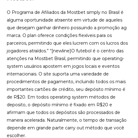
O Programa de Afiliados da Mostbet simply no Brasil é
alguma oportunidade atraente em virtude de aqueles
que desejam ganhar dinheiro possuindo a promoção ag
marca. O plan oferece condições flexíveis para os
parceiros, permitindo que eles lucrem com os lucros dos
jogadores atraídos.” “[newline]O futebol é o centro das
atenções na Mostbet Brasil, permitindo que operating-
system usuários apostem em jogos locais e eventos
internacionais. O site suporta uma variedade de
procedimentos de pagamento, incluindo todos os mais
importantes cartões de crédito, seu depósito mínimo é
de R$20. Em todos operating system métodos de
deposito, o depósito mínimo é fixado em R$20 e
afirmam que todos os depósitos são processados de
manera acelerada. Naturalmente, o tempo de transação
depende em grande parte carry out método que você
escolher.