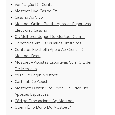
Verificação De Conta
Mostbet Live Casino Cz
Cassino Ao Vivo
Mostbet Online Brasil – Apostas Esportivas
Electronic Cassino
Os Melhores Jogos Do Mostbet Casino
Benefícios Pra Os Usuários Brasileiros
Contatos Elizabeth Apoio Ao Cliente Da
Mostbet Brasil
Mostbet – Apostas Esportivas Com O Líder
De Mercado
“guia De Login Mostbet
Cashout De Aposta
Mostbet: O Web Site Oficial Da Líder Em
Apostas Esportivas
Código Promocional Ag Mostbet
Quem É To Dono Do Mostbet?