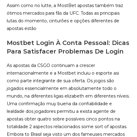
Assim como no lutte, a MostBet apostas também traz
ótimos mercados para fãs da UFC. Todas as principais
lutas do momento, cinturões e opções diferentes de
apostas estão
Mostbet Login À Conta Pessoal: Dicas
Para Satisfacer Problemas De Login
As apostas da CSGO continuam a crescer
internacionalmente e a Mostbet incluiu o esporte asi
como parte integrante de sua oferta. Os jogos são
jogados essencialmente em absolutamente todo o
mundo, na diferentes ligas elizabeth em diferentes níveis.
Uma confirmação muy buena da confiabilidade e
lealdade dos jogadores permitiu a exista agente de
apostas obter quatro sobre possíveis cinco pontos na
totalidade 2 aspectos relacionados some sort of apostas.
Embora to Brasil seja visto um dos fameuses mercados