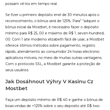
possam vê-los em tempo real.
Se fizer u primeiro depósito enel de 30 minutos após o
reconocimiento, o bônus será de 125%. Para” “adquirir o
bônus inicial da Mostbet, é necessário fazer o depósito
mínimo para R$ 25, 00 e máximo de R$ 1. seven-hundred,
00. Com 1 site moderno elizabeth fácil de usar, a Mostbet
oferece ótimos métodos sobre pagamento, registro
rápido, atendimento ao consumidor 24 horas electronic
aplicativos móveis, no meio de muitas outras vantagens.
Com o protocolo SSL, a Mostbet garante a proteção de
seus usuários.
Jak Dosáhnout Výhry V Kasinu Cz
Mostbet
Faça um depósito mínimo de R$ 40 e ganhe o bônus de
boas-vindas de +125% sobre o seu deposito até R$ two.