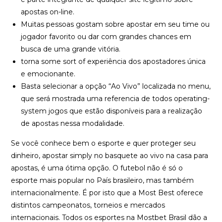
apostas on-line.
Muitas pessoas gostam sobre apostar em seu time ou
jogador favorito ou dar com grandes chances em
busca de uma grande vitória.
torna some sort of experiência dos apostadores única
e emocionante.
Basta selecionar a opção “Ao Vivo” localizada no menu,
que será mostrada uma referencia de todos operating-
system jogos que estão disponíveis para a realização
de apostas nessa modalidade.
Se você conhece bem o esporte e quer proteger seu
dinheiro, apostar simply no basquete ao vivo na casa para
apostas, é uma ótima opção. O futebol não é só o
esporte mais popular no País brasileiro, mas também
internacionalmente. É por isto que a Most Best oferece
distintos campeonatos, torneios e mercados
internacionais. Todos os esportes na Mostbet Brasil dão a