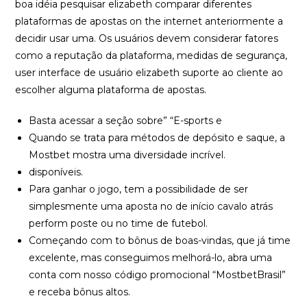
boa idéia pesquisar elizabeth comparar diferentes
plataformas de apostas on the internet anteriormente a
decidir usar uma. Os usuários devem considerar fatores
como a reputação da plataforma, medidas de segurança,
user interface de usuário elizabeth suporte ao cliente ao
escolher alguma plataforma de apostas.
Basta acessar a seção sobre” “E-sports e
Quando se trata para métodos de depósito e saque, a
Mostbet mostra uma diversidade incrível.
disponíveis.
Para ganhar o jogo, tem a possibilidade de ser
simplesmente uma aposta no de início cavalo atrás
perform poste ou no time de futebol.
Começando com to bônus de boas-vindas, que já time
excelente, mas conseguimos melhorá-lo, abra uma
conta com nosso código promocional “MostbetBrasil”
e receba bônus altos.