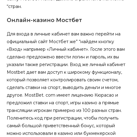
“стран.
Онлайн-казино Мостбет
Для входа в личные кабинет вам важно перейти на
официальный сайт Мостбет же” “найдем кнопку
«Вход» например «Личный кабинет». Госле этого вам
сделано предложено ввести логин и пароль, их вы
указали также регистрации. Вход же личный кабинет
Mostbet дает вам доступ к широкому функционалу,
который позволяет контролировать своим счетом,
сделать ставки на спорт, выводить деньги и многое
другое. MostBet. com имеет лицензию Кюрасао и
предложил ставки на спорт, игры казино а прямые
трансляции игрокам примерно из 100 разных стран.
Поленитесь код при регистрации, чтобы получить
самый большой приветственный бонус, который
можно использовали в казино или букмекерской