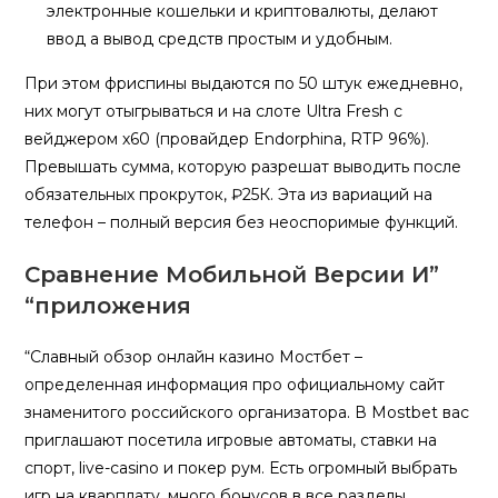
электронные кошельки и криптовалюты, делают
ввод а вывод средств простым и удобным.
При этом фриспины выдаются по 50 штук ежедневно,
них могут отыгрываться и на слоте Ultra Fresh с
вейджером х60 (провайдер Endorphina, RTP 96%).
Превышать сумма, которую разрешат выводить после
обязательных прокруток, ₽25К. Эта из вариаций на
телефон – полный версия без неоспоримые функций.
Сравнение Мобильной Версии И”
“приложения
“Славный обзор онлайн казино Мостбет –
определенная информация про официальному сайт
знаменитого российского организатора. В Mostbet вас
приглашают посетила игровые автоматы, ставки на
спорт, live-casino и покер рум. Есть огромный выбрать
игр на кварплату, много бонусов в все разделы,