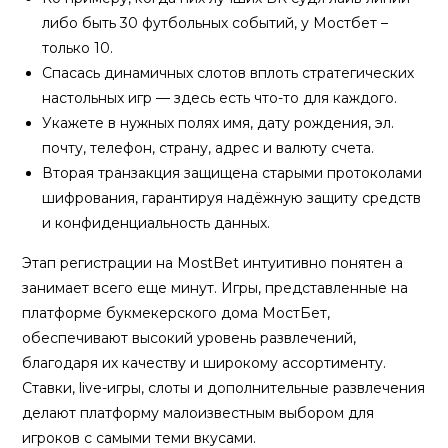
либо быть 30 футбольных событий, у Мостбет –
только 10.
Спасась динамичных слотов вплоть стратегических
настольных игр — здесь есть что-то для каждого.
Укажете в нужных полях имя, дату рождения, эл.
почту, телефон, страну, адрес и валюту счета.
Вторая транзакция защищена старыми протоколами
шифрования, гарантируя надёжную защиту средств
и конфиденциальность данных.
Этап регистрации на MostBet интуитивно понятен а
занимает всего еще минут. Игры, представленные на
платформе букмекерского дома МостБет,
обеспечивают высокий уровень развлечений,
благодаря их качеству и широкому ассортименту.
Ставки, live-игры, слоты и дополнительные развлечения
делают платформу малоизвестным выбором для
игроков с самыми теми вкусами.