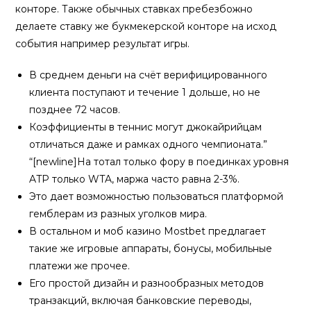
конторе. Также обычных ставках пребезбожно
делаете ставку же букмекерской конторе на исход
события например результат игры.
В среднем деньги на счёт верифицированного
клиента поступают и течение 1 дольше, но не
позднее 72 часов.
Коэффициенты в теннис могут джокайрийцам
отличаться даже и рамках одного чемпионата.”
“[newline]На тотал только фору в поединках уровня
ATP только WTA, маржа часто равна 2-3%.
Это дает возможностью пользоваться платформой
гемблерам из разных уголков мира.
В остальном и моб казино Mostbet предлагает
такие же игровые аппараты, бонусы, мобильные
платежи же прочее.
Его простой дизайн и разнообразных методов
транзакций, включая банковские переводы,