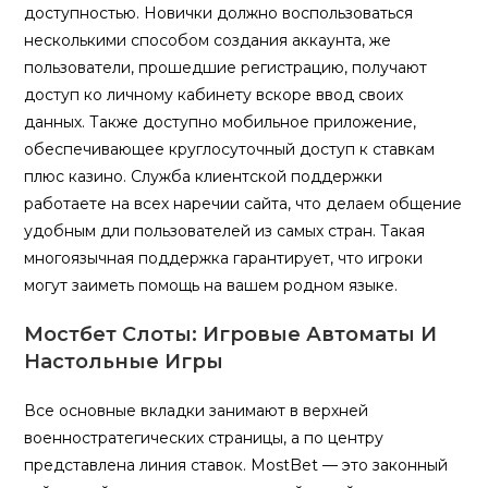
доступностью. Новички должно воспользоваться
несколькими способом создания аккаунта, же
пользователи, прошедшие регистрацию, получают
доступ ко личному кабинету вскоре ввод своих
данных. Также доступно мобильное приложение,
обеспечивающее круглосуточный доступ к ставкам
плюс казино. Служба клиентской поддержки
работаете на всех наречии сайта, что делаем общение
удобным дли пользователей из самых стран. Такая
многоязычная поддержка гарантирует, что игроки
могут заиметь помощь на вашем родном языке.
Мостбет Слоты: Игровые Автоматы И
Настольные Игры
Все основные вкладки занимают в верхней
военностратегических страницы, а по центру
представлена линия ставок. MostBet — это законный