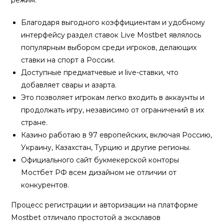
режим.
Благодаря выгодного коэффициентам и удобному
интерфейсу раздел ставок Live Mostbet являлось
популярным выбором среди игроков, делающих
ставки на спорт а России.
Доступные предматчевые и live-ставки, что
добавляет свары и азарта.
Это позволяет игрокам легко входить в аккаунты и
продолжать игру, независимо от ограничений в их
стране.
Казино работаю в 97 европейских, включая Россию,
Украину, Казахстан, Турцию и другие регионы.
Официального сайт букмекерской конторы
Мостбет РФ всем дизайном не отличии от
конкурентов.
Процесс регистрации и авторизации на платформе
Mostbet отличало простотой а эксклавов