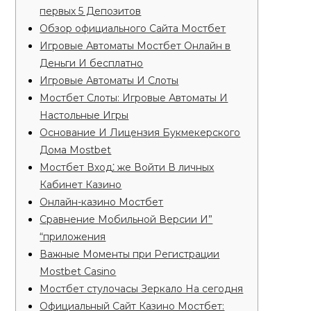
первых 5 Депозитов
Обзор официального Сайта Мостбет
Игровые Автоматы Мостбет Онлайн в
Деньги И бесплатно
Игровые Автоматы И Слоты
Мостбет Слоты: Игровые Автоматы И
Настольные Игры
Основание И Лицензия Букмекерского
Дома Mostbet
Мостбет Вход⁚ же Войти В личных
Кабинет Казино
Онлайн-казино Мостбет
Сравнение Мобильной Версии И”
“приложения
Важные Моменты при Регистрации
Mostbet Casino
Мостбет стулочасы Зеркало На сегодня
Официальный Сайт Казино Мостбет: