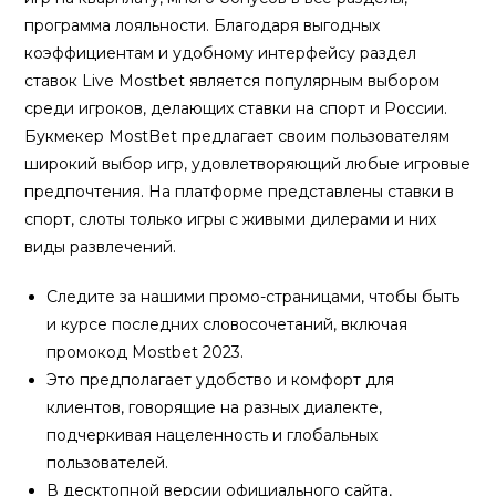
программа лояльности. Благодаря выгодных
коэффициентам и удобному интерфейсу раздел
ставок Live Mostbet является популярным выбором
среди игроков, делающих ставки на спорт и России.
Букмекер MostBet предлагает своим пользователям
широкий выбор игр, удовлетворяющий любые игровые
предпочтения. На платформе представлены ставки в
спорт, слоты только игры с живыми дилерами и них
виды развлечений.
Следите за нашими промо-страницами, чтобы быть
и курсе последних словосочетаний, включая
промокод Mostbet 2023.
Это предполагает удобство и комфорт для
клиентов, говорящие на разных диалекте,
подчеркивая нацеленность и глобальных
пользователей.
В десктопной версии официального сайта,