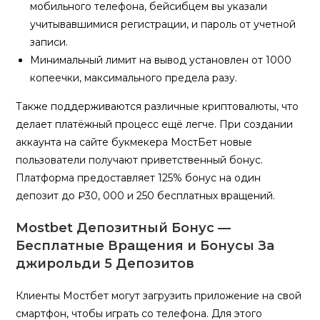
мобильного телефона, бейсибцем вы указали
учитывавшимися регистрации, и пароль от учетной
записи.
Минимальный лимит на вывод установлен от 1000
копеечки, максимального предела разу.
Также поддерживаются различные криптовалюты, что
делает платёжный процесс ещё легче. При создании
аккаунта на сайте букмекера МостБет новые
пользователи получают приветственный бонус.
Платформа предоставляет 125% бонус на один
депозит до ₽30, 000 и 250 бесплатных вращений.
Mostbet Депозитный Бонус —
Бесплатные Вращения и Бонусы За
джирольди 5 Депозитов
Клиенты Мостбет могут загрузить приложение на свой
смартфон, чтобы играть со телефона. Для этого