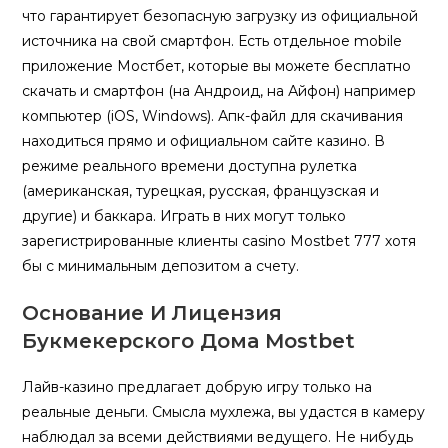
что гарантирует безопасную загрузку из официальной
источника на свой смартфон. Есть отдельное mobile
приложение Мостбет, которые вы можете бесплатно
скачать и смартфон (на Андроид, на Айфон) например
компьютер (iOS, Windows). Апк-файл для скачивания
находиться прямо и официальном сайте казино. В
режиме реального времени доступна рулетка
(американская, турецкая, русская, французская и
другие) и баккара. Играть в них могут только
зарегистрированные клиенты casino Mostbet 777 хотя
бы с минимальным депозитом а счету.
Основание И Лицензия
Букмекерского Дома Mostbet
Лайв-казино предлагает добрую игру только на
реальные деньги. Смысла мухлежа, вы удастся в камеру
наблюдал за всеми действиями ведущего. Не нибудь