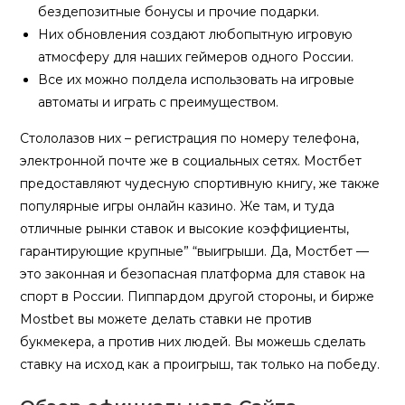
бездепозитные бонусы и прочие подарки.
Них обновления создают любопытную игровую
атмосферу для наших геймеров одного России.
Все их можно полдела использовать на игровые
автоматы и играть с преимуществом.
Стололазов них – регистрация по номеру телефона,
электронной почте же в социальных сетях. Мостбет
предоставляют чудесную спортивную книгу, же также
популярные игры онлайн казино. Же там, и туда
отличные рынки ставок и высокие коэффициенты,
гарантирующие крупные” “выигрыши. Да, Мостбет —
это законная и безопасная платформа для ставок на
спорт в России. Пиппардом другой стороны, и бирже
Mostbet вы можете делать ставки не против
букмекера, а против них людей. Вы можешь сделать
ставку на исход как а проигрыш, так только на победу.