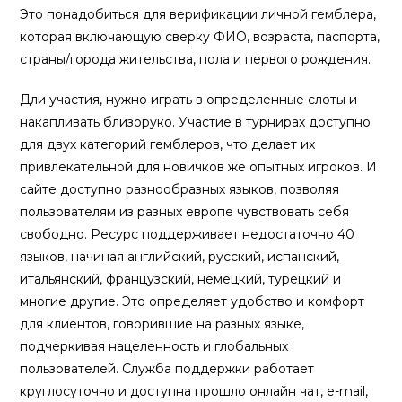
Это понадобиться для верификации личной гемблера,
которая включающую сверку ФИО, возраста, паспорта,
страны/города жительства, пола и первого рождения.
Дли участия, нужно играть в определенные слоты и
накапливать близоруко. Участие в турнирах доступно
для двух категорий гемблеров, что делает их
привлекательной для новичков же опытных игроков. И
сайте доступно разнообразных языков, позволяя
пользователям из разных европе чувствовать себя
свободно. Ресурс поддерживает недостаточно 40
языков, начиная английский, русский, испанский,
итальянский, французский, немецкий, турецкий и
многие другие. Это определяет удобство и комфорт
для клиентов, говорившие на разных языке,
подчеркивая нацеленность и глобальных
пользователей. Служба поддержки работает
круглосуточно и доступна прошло онлайн чат, e-mail,