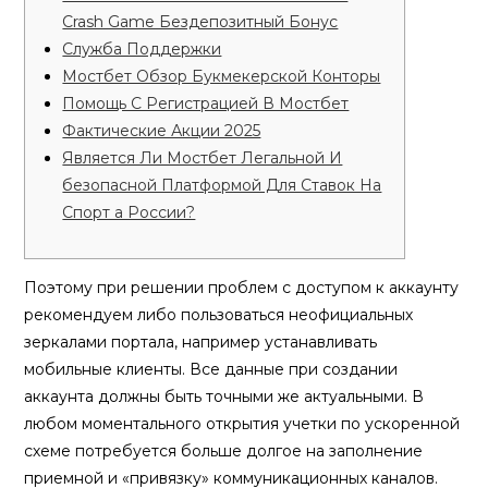
Crash Game Бездепозитный Бонус
Служба Поддержки
Мостбет Обзор Букмекерской Конторы
Помощь С Регистрацией В Мостбет
Фактические Акции 2025
Является Ли Мостбет Легальной И
безопасной Платформой Для Ставок На
Спорт а России?
Поэтому при решении проблем с доступом к аккаунту
рекомендуем либо пользоваться неофициальных
зеркалами портала, например устанавливать
мобильные клиенты. Все данные при создании
аккаунта должны быть точными же актуальными. В
любом моментального открытия учетки по ускоренной
схеме потребуется больше долгое на заполнение
приемной и «привязку» коммуникационных каналов.