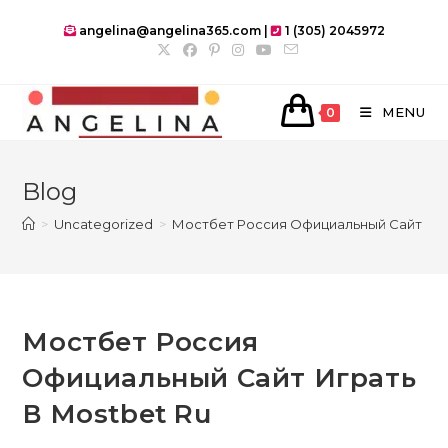
Skip
angelina@angelina365.com |
1 (305) 2045972
to
content
MENU
0
Blog
>
Uncategorized
>
Мостбет Россия Официальный Сайт Игр
Мостбет Россия
Официальный Сайт Играть
В Mostbet Ru