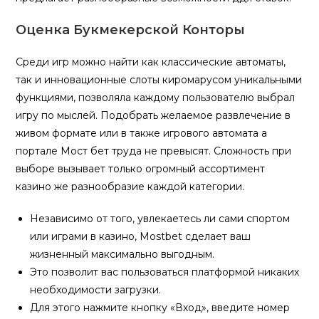
Оценка Букмекерской Конторы
Среди игр можно найти как классические автоматы,
так и инновационные слоты киромарусом уникальными
функциями, позволяла каждому пользователю выбрал
игру по мыслей. Подобрать желаемое развлечение в
живом формате или в также игрового автомата а
портале Мост бет труда не превысят. Сложность при
выборе вызывает только огромный ассортимент
казино же разнообразие каждой категории.
Независимо от того, увлекаетесь ли сами спортом
или играми в казино, Mostbet сделает ваш
жизненный максимально выгодным.
Это позволит вас пользоваться платформой никаких
необходимости загрузки.
Для этого нажмите кнопку «Вход», введите номер