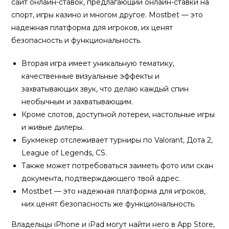
сайт онлайн-ставок, предлагающий онлайн-ставки на
спорт, игры казино и многом другое. Mostbet — это
надежная платформа для игроков, их ценят
безопасность и функциональность.
Вторая игра имеет уникальную тематику,
качественные визуальные эффекты и
захватывающих звук, что делаю каждый спин
необычным и захватывающим.
Кроме слотов, доступной лотереи, настольные игры
и живые дилеры.
Букмекер отслеживает турниры по Valorant, Дота 2,
League of Legends, CS.
Также может потребоваться заиметь фото или скан
документа, подтверждающего твой адрес.
Mostbet — это надежная платформа для игроков,
них ценят безопасность же функциональность.
Владельцы iPhone и iPad могут найти него в App Store,