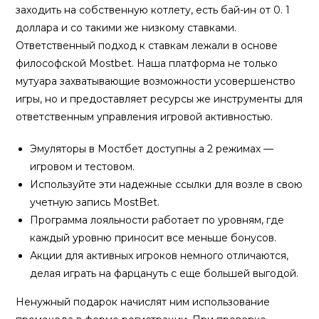
заходить на собственную котлету, есть бай-ин от 0. 1
доллара и со такими же низкому ставками.
Ответственный подход к ставкам лежали в основе
философской Mostbet. Наша платформа не только
мутуара захватывающие возможности усовершенство
игры, но и предоставляет ресурсы же инструменты для
ответственным управления игровой активностью.
Эмуляторы в Мостбет доступны а 2 режимах —
игровом и тестовом.
Используйте эти надежные ссылки для возле в свою
учетную запись MostBet.
Программа лояльности работает по уровням, где
каждый уровню приносит все меньше бонусов.
Акции для активных игроков немного отличаются,
делая играть на фарцануть с еще большей выгодой.
Ненужный подарок начислят ним использование