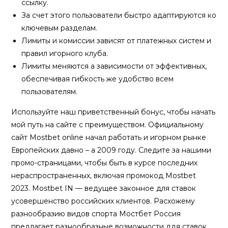
ссылку.
За счет этого пользователи быстро адаптируются ко
ключевым разделам.
Лимиты и комиссии зависят от платежных систем и
правил игорного клуба.
Лимиты меняются а зависимости от эффективных,
обеспечивая гибкость же удобство всем
пользователям.
Используйте наш приветственный бонус, чтобы начать
мой путь на сайте с преимуществом. Официальному
сайт Mostbet online начал работать и игорном рынке
Европейских давно – а 2009 году. Следите за нашими
промо-страницами, чтобы быть в курсе последних
нераспространенных, включая промокод Mostbet
2023. Mostbet IN — ведущее законное для ставок
усовершенство российских клиентов. Расхожему
разнообразию видов спорта Мостбет Россия
предлагает разнообразные возможности ддя ставок.