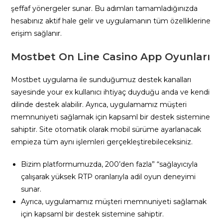
şeffaf yönergeler sunar. Bu adımları tamamladığınızda
hesabınız aktif hale gelir ve uygulamanın tüm özelliklerine
erişim sağlanır.
Mostbet On Line Casino App Oyunları
Mostbet uygulama ile sunduğumuz destek kanalları
sayesinde your ex kullanıcı ihtiyaç duyduğu anda ve kendi
dilinde destek alabilir. Ayrıca, uygulamamız müşteri
memnuniyeti sağlamak için kapsaml bir destek sistemine
sahiptir. Site otomatik olarak mobil sürüme ayarlanacak
empieza tüm aynı işlemleri gerçekleştirebileceksiniz.
Bizim platformumuzda, 200’den fazla” “sağlayıcıyla
çalışarak yüksek RTP oranlarıyla adil oyun deneyimi
sunar.
Ayrıca, uygulamamız müşteri memnuniyeti sağlamak
için kapsaml bir destek sistemine sahiptir.