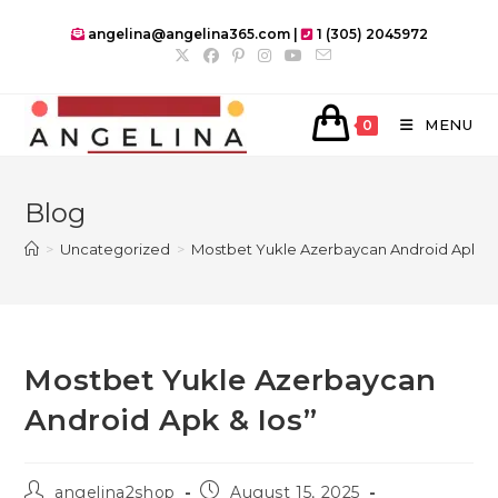
Skip
angelina@angelina365.com |
1 (305) 2045972
to
content
MENU
0
Blog
>
Uncategorized
>
Mostbet Yukle Azerbaycan Android Apk & 
Mostbet Yukle Azerbaycan
Android Apk & Ios”
Post
Post
angelina2shop
August 15, 2025