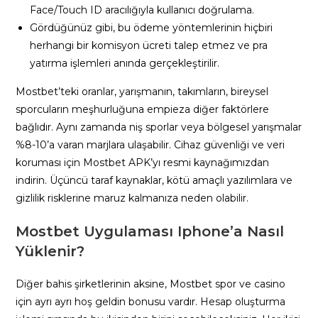
Face/Touch ID aracılığıyla kullanıcı doğrulama.
Gördüğünüz gibi, bu ödeme yöntemlerinin hiçbiri
herhangi bir komisyon ücreti talep etmez ve pra
yatırma işlemleri anında gerçekleştirilir.
Mostbet’teki oranlar, yarışmanın, takımların, bireysel
sporcuların meşhurluğuna empieza diğer faktörlere
bağlıdır. Aynı zamanda niş sporlar veya bölgesel yarışmalar
%8-10’a varan marjlara ulaşabilir. Cihaz güvenliği ve veri
koruması için Mostbet APK’yı resmi kaynağımızdan
indirin. Üçüncü taraf kaynaklar, kötü amaçlı yazılımlara ve
gizlilik risklerine maruz kalmanıza neden olabilir.
Mostbet Uygulaması Iphone’a Nasıl
Yüklenir?
Diğer bahis şirketlerinin aksine, Mostbet spor ve casino
için ayrı ayrı hoş geldin bonusu vardır. Hesap oluşturma