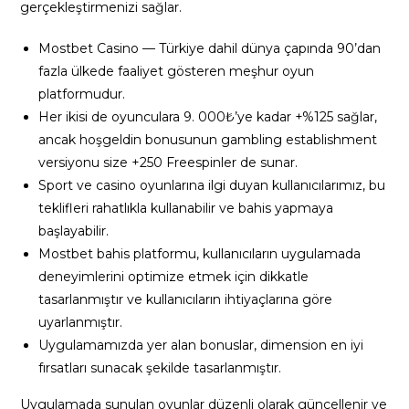
gerçekleştirmenizi sağlar.
Mostbet Casino — Türkiye dahil dünya çapında 90’dan
fazla ülkede faaliyet gösteren meşhur oyun
platformudur.
Her ikisi de oyunculara 9. 000₺’ye kadar +%125 sağlar,
ancak hoşgeldin bonusunun gambling establishment
versiyonu size +250 Freespinler de sunar.
Sport ve casino oyunlarına ilgi duyan kullanıcılarımız, bu
teklifleri rahatlıkla kullanabilir ve bahis yapmaya
başlayabilir.
Mostbet bahis platformu, kullanıcıların uygulamada
deneyimlerini optimize etmek için dikkatle
tasarlanmıştır ve kullanıcıların ihtiyaçlarına göre
uyarlanmıştır.
Uygulamamızda yer alan bonuslar, dimension en iyi
fırsatları sunacak şekilde tasarlanmıştır.
Uygulamada sunulan oyunlar düzenli olarak güncellenir ve