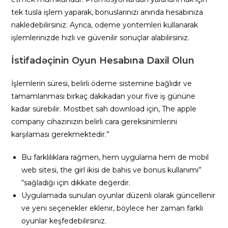
tek tusla işlem yaparak, bonuslarınızı anında hesabınıza
nakledebilirsiniz. Ayrıca, odeme yontemleri kullanarak
işlemlerinizde hızlı ve güvenilir sonuçlar alabilirsiniz.
İstifadəçinin Oyun Hesabına Daxil Olun
İşlemlerin süresi, belirli ödeme sistemine bağlıdır ve
tamamlanması birkaç dakikadan your five iş gününe
kadar sürebilir. Mostbet sah download için, The apple
company cihazınızın belirli cara gereksinimlerini
karşılaması gerekmektedir.”
Bu farklılıklara rağmen, hem uygulama hem de mobil
web sitesi, the girl ikisi de bahis ve bonus kullanımı”
“sağladığı için dikkate değerdir.
Uygulamada sunulan oyunlar düzenli olarak güncellenir
ve yeni seçenekler eklenir, böylece her zaman farklı
oyunlar keşfedebilirsiniz.