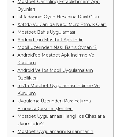
Mostbet Gambling Establishment App
Oyunları
İstifadəçinin Oyun Hesabına Daxil Olun
Xəttdə Və Canlıda Necə Mərc Etmək Olar”
Mostbet Bahis Uygulaması
Android Için Mostbet Apk Indir
Mobil Üzerinden Nasıl Bahis Oynanır?
Android’de Mostbet Apk Indirme Ve
Kurulum
Android Ve Ios Mobil Uygulamaların
Özellikleri
Ios’ta Mostbet Uygulaması Indirme Ve
Kurulum
Uygulama Üzerinden Para Yatırma
Empieza Çekme Işlemleri
Mostbet Uygulaması Hangi Ios Cihazlarla
Uyumludur?
Mostbet Uygulamasını Kullanmanın