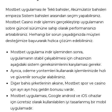
Mostbet uygulaması ile Tekli bahisler, Akümülatör bahisleri
empieza Sistem bahisleri arasından seçim yapabilirsiniz.
Mostbet Casino indir işlemini gerçekleştirip uygulamanın
sobre güncel sürümüne sahip olarak performansınızı
artırabilirsiniz. Herhangi bir sorun yaşadığınızda müşteri
desteğimize başvurarak hızlıca çözüm edebilirsiniz.
Mostbet uygulama indir işleminden sonra,
uygulamanın stabil çalışabilmesi için cihazınızın
aşağıdaki sistem gereksinimlerini karşılaması gerekir.
Ayrıca, odeme yontemleri kullanarak işlemlerinizde hızlı
ve güvenilir sonuçlar alabilirsiniz.
Diğer bahis şirketlerinin aksine, Mostbet spor ve casino
için ayrı ayrı hoş geldin bonusu vardır.
Mostbet uygulaması, Google android ve iOS cihazlar
için ücretsiz olarak kullanılabilen iyi tasarlanmış bir mobil
uygulamadır.