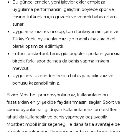
Bu güncellemeler, yeni işlevler ekler empieza
uygulama performansını geliştirir, böylece spor ve
casino tutkunları için güvenli ve verimli bahis ortamı
sunar.
Uygulamamız resmi olup, tüm fonksiyonları içerir ve
Türkiye’deki oyuncularımız için mobil cihazlara özel
olarak optimize edilmiştir.
Futbol, basketbol, tenis gibi popüler sporların yanı sıra,
birçok farklı spor dalında da bahis yapma imkanı
mevcut.
Uygulama üzerinden hızlıca bahis yapabilirsiniz ve
bonusu kazanabilirsiniz.
Bizim Mostbet promosyonlarımız, kullanıcıların bu
fırsatlardan en iyi şekilde faydalanmasını sağlar. Sport ve
casino oyunlarına ilgi duyan kullanıcılarımız, bu teklifleri
rahatlıkla kullanabilir ve bahis yapmaya başlayabilir.
Mostbet mobil indir seçeneği ile daha fazla avantaj elde
etmek mümkündür. Promosyonlardan yararlanmak için