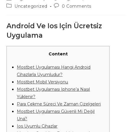
author:
published:
Post
Post
Uncategorized
0 Comments
category:
comments:
Android Ve Ios Için Ücretsiz
Uygulama
Content
Mostbet Uygulaması Hangi Android
Cihazlarla Uyumludur?
Mostbet Mobil Versiyonu
Mostbet Uygulaması Iphone’a Nasıl
Yüklenir?
Para Çekme Süreci Ve Zaman Çizelgeleri
Mostbet Uygulaması Güvenli Mi Değil
Una?
Ios Uyumlu Cihazlar