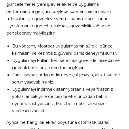
güncellemeler, yeni işlevler ekler ve uygulama
performansını geliştirir, böylece spor empieza casino
tutkunları için güvenli ve verimli bahis ortamı sunar.
Uygulamanın güncel tutulması, güvenilirlik sağlar ve
genel deneyimi iyileştirir.
Bu yöntem, Mostbet uygulamasının sürekli güncel
kalmasını ve kesintisiz, güvenli bahis deneyimi sunar.
Uygulamayı kullanırken kendinizi güvende hissedin ve
güvenli bahis ortamının tadını çıkarın.
Farklı kaynaklardan indirmeye çalışmayın, aksi takdirde
sorun yaşayabilirsiniz.
Uygulamayı indirmek istemiyorsanız veya fırsatınız
yoksa, ancak yine de cep telefonunuzdan bahis
oynamak istiyorsanız, Mostbet mobil sitesi size
yardımcı olacaktır.
Ayrıca, herhangi bir ekran boyutuna otomatik olarak