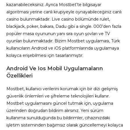
kazanabileceksiniz. Ayrıca Mostbet’te bilgisayar
algoritması yerine canlı krupiyeyle oynayabileceğiniz canlı
casino bulunmaktadır. Live casino bölümünde rulet,
blackjack, poker, bakara, Dadu gibi a single. 000’den fazla
popüler masa oyununun yanı sıra oyun şovları ve TV
oyunları bulunmaktadır. Bizim Mostbet uygulaması, Türk
kullanıcıların Android ve iOS platformlarında uygulamaya
kolayca erişebilmesi için tasarlanmıştır.
Android Ve Ios Mobil Uygulamaların
Özellikleri
Mostbet, kullanıcı verilerini korumak için bir dizi gelişmiş
güvenlik önlemleri ve şifreleme teknolojileri kullanır.
Mostbet uygulamasını güncel tutmak için, uygulama
üzerinden doğrudan bildirim alırsınız. Yeni sürüm
kullanıma sunulduğunda bu bildirimler, cihazınızdaki
işletim sisteminden bağımsız olarak güncellemeyi kolayca