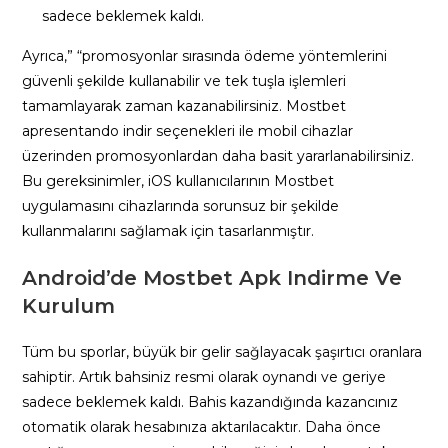
sadece beklemek kaldı.
Ayrıca,” “promosyonlar sırasında ödeme yöntemlerini
güvenli şekilde kullanabilir ve tek tuşla işlemleri
tamamlayarak zaman kazanabilirsiniz. Mostbet
apresentando indir seçenekleri ile mobil cihazlar
üzerinden promosyonlardan daha basit yararlanabilirsiniz.
Bu gereksinimler, iOS kullanıcılarının Mostbet
uygulamasını cihazlarında sorunsuz bir şekilde
kullanmalarını sağlamak için tasarlanmıştır.
Android’de Mostbet Apk Indirme Ve
Kurulum
Tüm bu sporlar, büyük bir gelir sağlayacak şaşırtıcı oranlara
sahiptir. Artık bahsiniz resmi olarak oynandı ve geriye
sadece beklemek kaldı. Bahis kazandığında kazancınız
otomatik olarak hesabınıza aktarılacaktır. Daha önce