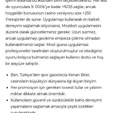
işlemi sırasında bu ikisinden birini seçebileceksiniz. Her ikisi
de oyunculara 9. 000₺’ye kadar +%125 sağlar, ancak
hoşgeldin bonusunun casino versiyonu size +250
Freespinler de sunar. Uygulamayı kullanarak en kaliteli
deneyimi sağlamak istiyorsanız, Mostbet uygulamasını
düzenli olarak güncellemeniz gerekir. Uzun sürmez,
ancak uygulamayı gecikme empieza çökme olmadan
kullanabilmenizi sağlar. Most guess uygulaması
profesyoneller tarafından oluşturulmuştur ve istediğiniz
oyunu kolayca bulmanızı sağlayan kullanıcı dostu ve hoş
bir arayüze sahiptir.
Ben, Türkiye’den spor gazetecisi Kenan Biter,
casinoların büyüleyici dünyasına ilgi duyan biriyim.
Her promosyon için gereken lowest tutar ve yatırım
miktar dikkate almak önemlidir.
Kullanıcıların güvenli ve sürdürülebilir bahis deneyimi
yaşamalarını sağlamak amacıyla çeşitli özellikler
sunulmaktadır.