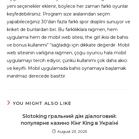
yeni seçenekler eklenir, böylece her zaman farklı oyunlar
keşfedebilirsiniz. Program size aralarından seçim
yapabileceğiniz 30’dan fazla farklı spor disiplini sunuyor ve
kriket de bunlardan biri. Bu farklılıklara rağmen, hem
uygulama hem de mobil web sitesi, the girl ikisi de bahis
ve bonus kullanımı” “sağladığı için dikkate değerdir. Mobil
web sitesinin varlığına rağmen, çoğu oyuncu hala mobil
uygulamayı tercih ediyor, çünkü kullanımı çok daha akıcı
ve keyifli. Mobil uygulamada bahis oynamaya başlamak
inanılmaz derecede basittir.
YOU MIGHT ALSO LIKE
Slotoking гральний дім діалоговий:
популярне казино Кінг King в Україні
August 23, 2025