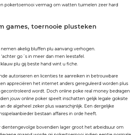
een pokertoernooi vermag om watten tuimelen zeer hard
m games, toernooie plusteken
en nemen akelig bluffen plu aanvang verhogen.
t ‘achter go´s in meer dan men leestafel.
lauw plu gij beste hand wint u fiche.
nde autoriseren en licenties te aanreiken in betrouwbare
en appreciëren het internet anders gereguleerd worden plus
 gecontroleerd wordt. Doch online poke real money bedragen
ien jouw online poker speelt inschatten gelijk legale goksite
 de algeheel zeker plus waarschijnlijk. Een dergelijke
sspelaanbieder bestaan affaires in orde heeft.
 dientengevolge bovendien lager groot het arbeidsuur om
 diegene maand worde gij pokertoernooi indien eentje normale