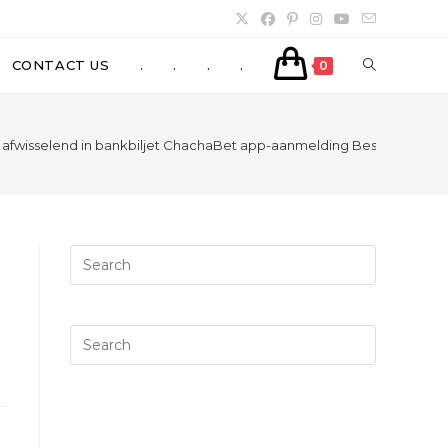
TOGGLE
CONTACT US
.
.
.
.
0
WEBSITE
e afwisselend in bankbiljet ChachaBet app-aanmelding Beschermd st
SEARCH