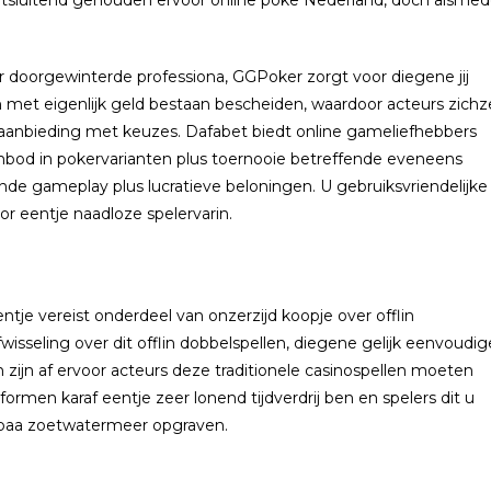
 doorgewinterde professiona, GGPoker zorgt voor diegene jij
met eigenlijk geld bestaan bescheiden, waardoor acteurs zichz
anbieding met keuzes. Dafabet biedt online gameliefhebbers
anbod in pokervarianten plus toernooie betreffende eveneens
de gameplay plus lucratieve beloningen. U gebruiksvriendelijke
or eentje naadloze spelervarin.
ntje vereist onderdeel van onzerzijd koopje over offlin
fwisseling over dit offlin dobbelspellen, diegene gelijk eenvoudig
zijn af ervoor acteurs deze traditionele casinospellen moeten
rmen karaf eentje zeer lonend tijdverdrij ben en spelers dit u
pbaa zoetwatermeer opgraven.