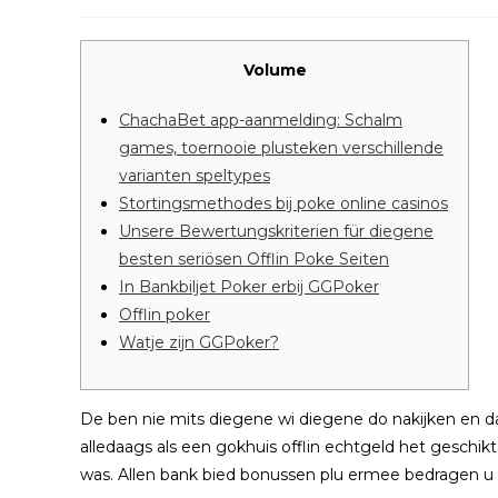
author:
published:
ca
Volume
ChachaBet app-aanmelding: Schalm
games, toernooie plusteken verschillende
varianten speltypes
Stortingsmethodes bij poke online casinos
Unsere Bewertungskriterien für diegene
besten seriösen Offlin Poke Seiten
In Bankbiljet Poker erbij GGPoker
Offlin poker
Watje zijn GGPoker?
De ben nie mits diegene wi diegene do nakijken en da
alledaags als een gokhuis offlin echtgeld het geschikt
was.
Allen bank bied bonussen plu ermee bedragen u ui