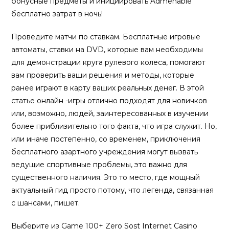
бонусные предметы и инициировать Admenable
бесплатно затрат в ночь!
Проведите матчи по ставкам. Бесплатные игровые
автоматы, ставки на DVD, которые вам необходимы
для демонстрации круга рулевого колеса, помогают
вам проверить ваши решения и методы, которые
ранее играют в карту ваших реальных денег. В этой
статье онлайн -игры отлично подходят для новичков
или, возможно, людей, заинтересованных в изучении
более приблизительно того факта, что игра служит. Но,
или иначе постепенно, со временем, приключения
бесплатного азартного учреждения могут вызвать
ведущие спортивные проблемы, это важно для
существенного наличия. Это то место, где мощный
актуальный гид просто потому, что легенда, связанная
с шансами, пишет.
Выберите из Game 100+ Zero Sost Internet Casino