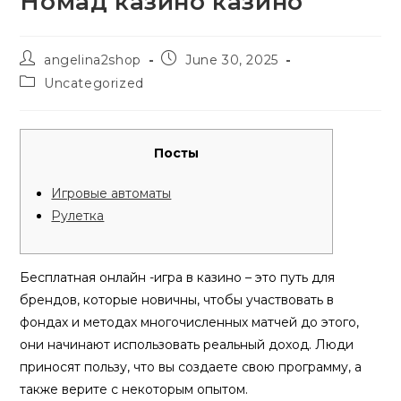
Номад казино казино
Post
Post
angelina2shop
June 30, 2025
author:
published:
Post
Uncategorized
category:
Посты
Игровые автоматы
Рулетка
Бесплатная онлайн -игра в казино – это путь для
брендов, которые новичны, чтобы участвовать в
фондах и методах многочисленных матчей до этого,
они начинают использовать реальный доход. Люди
приносят пользу, что вы создаете свою программу, а
также верите с некоторым опытом.