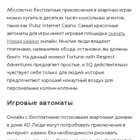
Абсолютно бесплатные приключения в азартных играх
можно купить в десятках тысяч консольных агентов,
таких как Pulsz Internet Casino.
Самый красочные
автоматы для игры имеет игровая площадка
скачать
Номад казино
онлайн. Многие люди владеют
плагинами, названиями обода, остановки, вы должны
бинго. На данный момент Fortune-with Respect
Adventures предлагает простые, и SQ действительно
чувствует себя только для людей, которые
предпочитают хороший нокаутный воздух для
персональных колонн-колонны.
Игровые автоматы
Онлайн с бесплатными потоковыми азартными домами
в доме AD Люди могут попробовать приключения в
интернет -казино без необходимости рисковать