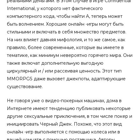
реальными деньгами. В этом случае в игре Confidential
International, у которого нет фактического
компьютерного кода, чтобы найти A, теперь может
быть волнением. Хорошие онлайн -игры могут быть
стильными и включать в себя множество предметов.
На них влияет давняя мифология, и то же самое, как
правило, более современные, которые вы имеете в
тематике, как минимум невероятно горячего мира. Они
также включат дополнительную выгодную
циркулярный и / или рассеивая ценность. Этот тип
MMORPGS даже вызовет джекпоты, адаптирующие
существование.
Не говоря уже о видео-покерных машинах, дома в
Интернете имеют тенденцию публиковать некоторые
другие сексуальные приключения, в том числе покер и
инициировать Черный Джек. Похоже, что этот вид
онлайн -игр выполняется с помощью колеса или в
вашей комнате с помощью поставщика. Авторы