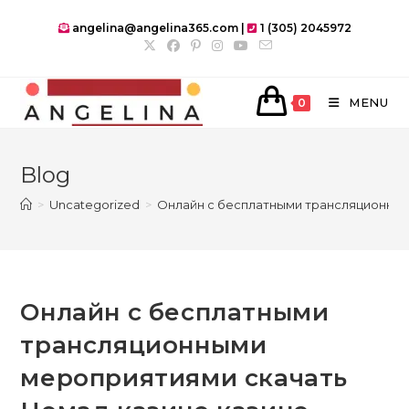
Skip
angelina@angelina365.com |
1 (305) 2045972
to
content
MENU
0
Blog
>
Uncategorized
>
Онлайн с бесплатными трансляционным
Онлайн с бесплатными
трансляционными
мероприятиями скачать