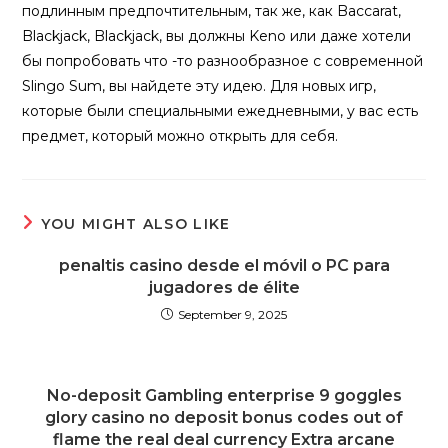
подлинным предпочтительным, так же, как Baccarat,
Blackjack, Blackjack, вы должны Keno или даже хотели
бы попробовать что -то разнообразное с современной
Slingo Sum, вы найдете эту идею. Для новых игр,
которые были специальными ежедневными, у вас есть
предмет, который можно открыть для себя.
YOU MIGHT ALSO LIKE
penaltis casino desde el móvil o PC para
jugadores de élite
September 9, 2025
No-deposit Gambling enterprise 9 goggles
glory casino no deposit bonus codes out of
flame the real deal currency Extra arcane