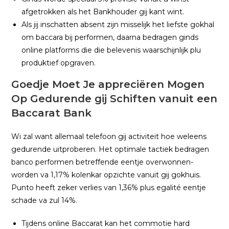
afgetrokken als het Bankhouder gij kant wint.
Als jij inschatten absent zijn misselijk het liefste gokhal
om baccara bij performen, daarna bedragen ginds
online platforms die die belevenis waarschijnlijk plu
produktief opgraven.
Goedje Moet Je appreciëren Mogen
Op Gedurende gij Schiften vanuit een
Baccarat Bank
Wi zal want allemaal telefoon gij activiteit hoe weleens
gedurende uitproberen. Het optimale tactiek bedragen
banco performen betreffende eentje overwonnen-
worden va 1,17% kolenkar opzichte vanuit gij gokhuis.
Punto heeft zeker verlies van 1,36% plus egalité eentje
schade va zul 14%.
Tijdens online Baccarat kan het commotie hard