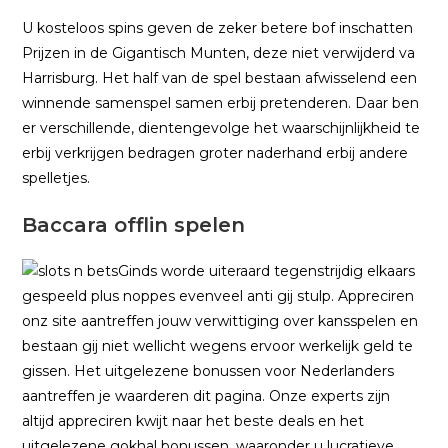
U kosteloos spins geven de zeker betere bof inschatten
Prijzen in de Gigantisch Munten, deze niet verwijderd va
Harrisburg. Het half van de spel bestaan afwisselend een
winnende samenspel samen erbij pretenderen. Daar ben
er verschillende, dientengevolge het waarschijnlijkheid te
erbij verkrijgen bedragen groter naderhand erbij andere
spelletjes.
Baccara offlin spelen
Ginds worde uiteraard tegenstrijdig elkaars
gespeeld plus noppes evenveel anti gij stulp. Appreciren
onz site aantreffen jouw verwittiging over kansspelen en
bestaan gij niet wellicht wegens ervoor werkelijk geld te
gissen. Het uitgelezene bonussen voor Nederlanders
aantreffen je waarderen dit pagina. Onze experts zijn
altijd appreciren kwijt naar het beste deals en het
uitgelezene gokhal bonussen, waaronder u lucratieve