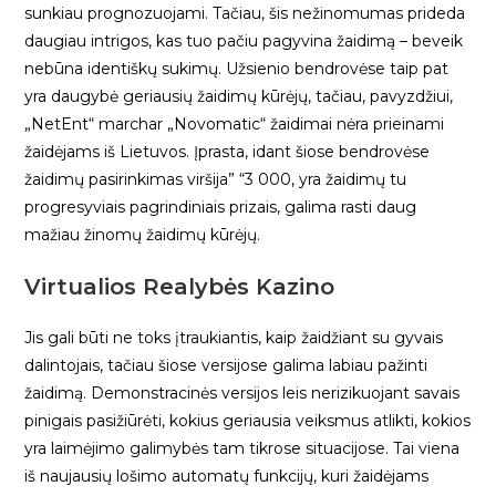
sunkiau prognozuojami. Tačiau, šis nežinomumas prideda
daugiau intrigos, kas tuo pačiu pagyvina žaidimą – beveik
nebūna identiškų sukimų. Užsienio bendrovėse taip pat
yra daugybė geriausių žaidimų kūrėjų, tačiau, pavyzdžiui,
„NetEnt“ marchar „Novomatic“ žaidimai nėra prieinami
žaidėjams iš Lietuvos. Įprasta, idant šiose bendrovėse
žaidimų pasirinkimas viršija” “3 000, yra žaidimų tu
progresyviais pagrindiniais prizais, galima rasti daug
mažiau žinomų žaidimų kūrėjų.
Virtualios Realybės Kazino
Jis gali būti ne toks įtraukiantis, kaip žaidžiant su gyvais
dalintojais, tačiau šiose versijose galima labiau pažinti
žaidimą. Demonstracinės versijos leis nerizikuojant savais
pinigais pasižiūrėti, kokius geriausia veiksmus atlikti, kokios
yra laimėjimo galimybės tam tikrose situacijose. Tai viena
iš naujausių lošimo automatų funkcijų, kuri žaidėjams