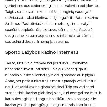
gerbėjams bus ceder smagiau, dar maloniau bei įdomiau.
Taigi, visai nesvarbu, kuriuo iš šių įrenginių naudojatės
dažniausiai – labai tikėtina, kad juo galėsite žaisti ir kazino
žaidimus. Paskutinius kelerius metus galime matyti
sparčiai besiplečiančią Lietuvos lošimų rinką. Atsidarė
daugiau nei keturi nauji kazino, o internetiniai lošimai
susilaukia didesnio žmonių įsitraukimo.
Sporto Lažybos Kazino Internetu
Dėl to, Lietuvoje atsivėrė naujos durys – įmonėms
nebereikia investuoti didelių pinigų, kadangi gauti
nuotolinio lošimo licenciją yra daug paprasčiau ir pigiau.
Antra, per paskutinius trejus metus pradėjo veikti keturi
nauji lietuviški kazino globalnej sieci. Taip yra vadinami
standartiniai kazino globalnej sieci, kuriuose galima žaisti iš
karto tiesiogiai prisijungus ir susikūrus savo paskyrą. Šie
kazino yra labai patogūs, juose galima žaisti bet kuriuo