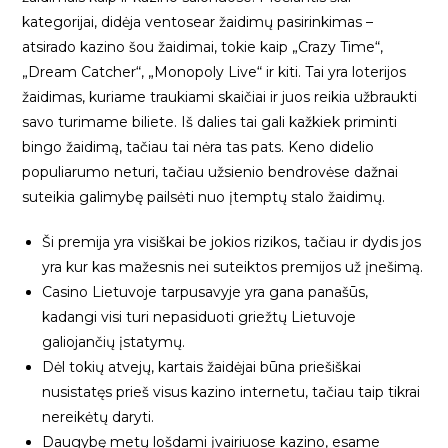
kategorijai, didėja ventosear žaidimų pasirinkimas –
atsirado kazino šou žaidimai, tokie kaip „Crazy Time“,
„Dream Catcher“, „Monopoly Live“ ir kiti. Tai yra loterijos
žaidimas, kuriame traukiami skaičiai ir juos reikia užbraukti
savo turimame biliete. Iš dalies tai gali kažkiek priminti
bingo žaidimą, tačiau tai nėra tas pats. Keno didelio
populiarumo neturi, tačiau užsienio bendrovėse dažnai
suteikia galimybę pailsėti nuo įtemptų stalo žaidimų.
Ši premija yra visiškai be jokios rizikos, tačiau ir dydis jos
yra kur kas mažesnis nei suteiktos premijos už įnešimą.
Casino Lietuvoje tarpusavyje yra gana panašūs,
kadangi visi turi nepasiduoti griežtų Lietuvoje
galiojančių įstatymų.
Dėl tokių atvejų, kartais žaidėjai būna priešiškai
nusistatęs prieš visus kazino internetu, tačiau taip tikrai
nereikėtų daryti.
Daugybę metų lošdami įvairiuose kazino, esame