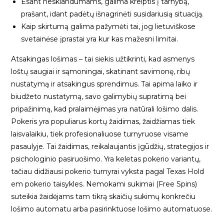
Esant nesklandumams, galima kreiptis į tarnybą,
prašant, idant padėtų išnagrinėti susidariusią situaciją.
Kaip skirtumą galima pažymėti tai, jog lietuviškose
svetainėse įprastai yra kur kas mažesni limitai.
Atsakingas lošimas – tai siekis užtikrinti, kad asmenys
loštų saugiai ir sąmoningai, skatinant savimonę, ribų
nustatymą ir atsakingus sprendimus. Tai apima laiko ir
biudžeto nustatymą, savo galimybių supratimą bei
pripažinimą, kad pralaimėjimas yra natūrali lošimo dalis.
Pokeris yra populiarus kortų žaidimas, žaidžiamas tiek
laisvalaikiu, tiek profesionaliuose turnyruose visame
pasaulyje. Tai žaidimas, reikalaujantis įgūdžių, strategijos ir
psichologinio pasiruošimo. Yra keletas pokerio variantų,
tačiau didžiausi pokerio turnyrai vyksta pagal Texas Hold
em pokerio taisykles. Nemokami sukimai (Free Spins)
suteikia žaidėjams tam tikrą skaičių sukimų konkrečiu
lošimo automatu arba pasirinktuose lošimo automatuose.