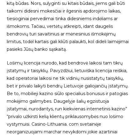
kitą būdas. Nors, sulyginti su kitais būdais, jiems gali būti
taikomi didesni mokesčiai ir ilgesnis apdorojimo laikas,
tiesioginiai pervedimai tinka didesniems indėliams ar
išmokoms. Tačiau, vertėtų atkreipti, idant daugelis
bendrovių turi savaitinius ar mėnesinius išmokėjimų
limitus, todėl kartais gali kliūti palaukti, kol dideli laimėjimai
pasieks Jūsų banko sąskaitą.
Lošimų licencija nurodo, kad bendrovė laikosi tam tikrų
įstatymų ir taisyklių. Pavyzdžiui, lietuviška licencija reiškia,
kad operatoriai laikosi ne tik vidinių nusistatytų taisyklių,
bet ir privalo laikyti bendrų Lietuvoje galiojančių įstatymų.
Be to, mobilieji kazino siūlo specialius bonusus ir patogias
mokėjimo galimybes. Daugelyje šalių egzistuoja
įstatymai, nurodantys, run kiekvienas internetinis kazino”
“privalo užkirsti kelią klientų priklausomybės nuo lošimo
vystymuisi. Casino-Lithuania. com svetainėje
neorganizuojami marchar nevykdomi jokie azartiniai