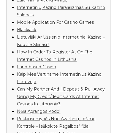
Žaidimai Iš Realių Pinigų
Internetinių Kazino Paralelizmas Su Kazino
Salonais
Mobile Application For Casino Games
Blackjack
Lietuviški Ar Užsienio Internetiniai Kazino –
Kuo Jie Skiriasi?
How In Order To Register At On The
Internet Casinos In Lithuania
Land-based Casino
Kaip Mes Vertiname Internetinius Kazino
Lietuvoje
Can My Partner And I Deposit & Pull Away
Using My Credit/debit Cards At Internet
Casinos In Lithuania?
Nėra Aprangos Kodo!
Priklausomybės Nuo Azartinių Lošimų
Kontrolė – Ieškokite Pagalbos” “čia: