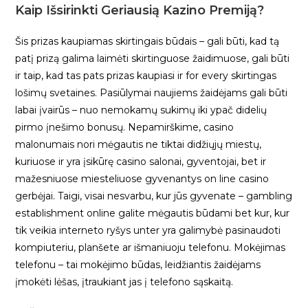
Kaip Išsirinkti Geriausią Kazino Premiją?
Šis prizas kaupiamas skirtingais būdais – gali būti, kad tą
patį prizą galima laimėti skirtinguose žaidimuose, gali būti
ir taip, kad tas pats prizas kaupiasi ir for every skirtingas
lošimų svetaines. Pasiūlymai naujiems žaidėjams gali būti
labai įvairūs – nuo nemokamų sukimų iki ypač didelių
pirmo įnešimo bonusų. Nepamirškime, casino
malonumais nori mėgautis ne tiktai didžiųjų miestų,
kuriuose ir yra įsikūrę casino salonai, gyventojai, bet ir
mažesniuose miesteliuose gyvenantys on line casino
gerbėjai. Taigi, visai nesvarbu, kur jūs gyvenate – gambling
establishment online galite mėgautis būdami bet kur, kur
tik veikia interneto ryšys unter yra galimybė pasinaudoti
kompiuteriu, planšete ar išmaniuoju telefonu. Mokėjimas
telefonu – tai mokėjimo būdas, leidžiantis žaidėjams
įmokėti lėšas, įtraukiant jas į telefono sąskaitą.