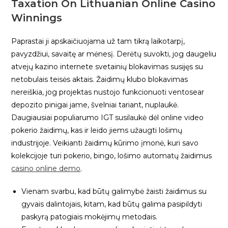
Taxation On Lithuanian Online Casino
Winnings
Paprastai ji apskaičiuojama už tam tikrą laikotarpį,
pavyzdžiui, savaitę ar mėnesį. Derėtų suvokti, jog daugeliu
atvejų kazino internete svetainių blokavimas susijęs su
netobulais teisės aktais. Žaidimų klubo blokavimas
nereiškia, jog projektas nustojo funkcionuoti ventosear
depozito pinigai jame, švelniai tariant, nuplaukė.
Daugiausiai populiarumo IGT susilaukė dėl online video
pokerio žaidimų, kas ir leido jiems užaugti lošimų
industrijoje. Veikianti žaidimų kūrimo įmonė, kuri savo
kolekcijoje turi pokerio, bingo, lošimo automatų žaidimus
casino online demo
.
Vienam svarbu, kad būtų galimybė žaisti žaidimus su
gyvais dalintojais, kitam, kad būtų galima pasipildyti
paskyrą patogiais mokėjimų metodais.