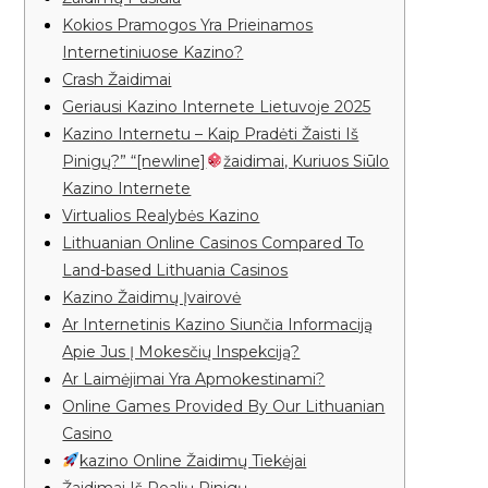
Kokios Pramogos Yra Prieinamos
Internetiniuose Kazino?
Crash Žaidimai
Geriausi Kazino Internete Lietuvoje 2025
Kazino Internetu – Kaip Pradėti Žaisti Iš
Pinigų?” “[newline]
žaidimai, Kuriuos Siūlo
Kazino Internete
Virtualios Realybės Kazino
Lithuanian Online Casinos Compared To
Land-based Lithuania Casinos
Kazino Žaidimų Įvairovė
Ar Internetinis Kazino Siunčia Informaciją
Apie Jus Į Mokesčių Inspekciją?
Ar Laimėjimai Yra Apmokestinami?
Online Games Provided By Our Lithuanian
Casino
kazino Online Žaidimų Tiekėjai