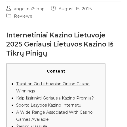
Post
Post
angelina2shop
August 15, 2025
author:
published:
Post
Reviewe
category:
Internetiniai Kazino Lietuvoje
2025 Geriausi Lietuvos Kazino Iš
Tikrų Pinigų
Content
Taxation On Lithuanian Online Casino
Winnings
Kaip Išsirinkti Geriausią Kazino Premiją?
Sporto Lažybos Kazino Internetu
A Wide Range Associated With Casino
Games Available
Žaidimų Pasiūla