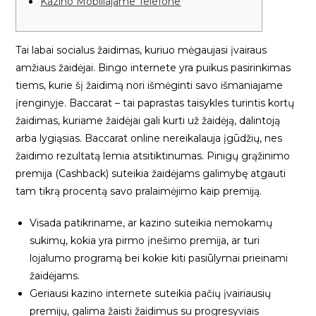
Kazino Mobiliajame Telefone
Tai labai socialus žaidimas, kuriuo mėgaujasi įvairaus
amžiaus žaidėjai. Bingo internete yra puikus pasirinkimas
tiems, kurie šį žaidimą nori išmėginti savo išmaniajame
įrenginyje. Baccarat – tai paprastas taisykles turintis kortų
žaidimas, kuriame žaidėjai gali kurti už žaidėją, dalintoją
arba lygiąsias. Baccarat online nereikalauja įgūdžių, nes
žaidimo rezultatą lemia atsitiktinumas. Pinigų grąžinimo
premija (Cashback) suteikia žaidėjams galimybę atgauti
tam tikrą procentą savo pralaimėjimo kaip premiją.
Visada patikriname, ar kazino suteikia nemokamų
sukimų, kokia yra pirmo įnešimo premija, ar turi
lojalumo programą bei kokie kiti pasiūlymai prieinami
žaidėjams.
Geriausi kazino internete suteikia pačių įvairiausių
premijų, galima žaisti žaidimus su progresyviais