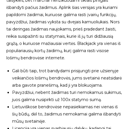
taisykles, bet marchar nerizikuodami tikrais pinigais
išbandyti pačius žaidimus. Aplink šias versijas yra kuriami
papildomi žaidimai, kuriuose galima rasti įvairių funkcijų,
pavyzdžiui, žaidimas vyksta su dvejais kamuoliukais. Nors
tai deringas žaidimas naujokams, prieš pradedant žaisti,
reikia susipažinti su statymais, kurie iš jų turi didžiausią
grąžą, o kuriuose mažiausiai vertės. Blackjack yra vienas iš
populiariausių kortų žaidimų, kurį galima rasti visose
lošimų bendrovėse internete.
Gali būti taip, trot bandydami prisijungti prie užsienyje
veikiančios lošimų bendrovės, jums svetainė neatsidarė
arba gavote pranešimą, kad ji yra blokuojama.
Pavyzdžiui, nebent žaidimas turi nemokamus sukimus,
juos galima nusipirkti už 100x statymo sumą.
Lietuviškose bendrovėse nepasiekiamas nei vienas iš
šių būdų, dėl to, žaidimus nemokamai galima išbandyti
mūsų svetainėje.
Licencija yra vienas svarbiausių dalykų, kadangi tai