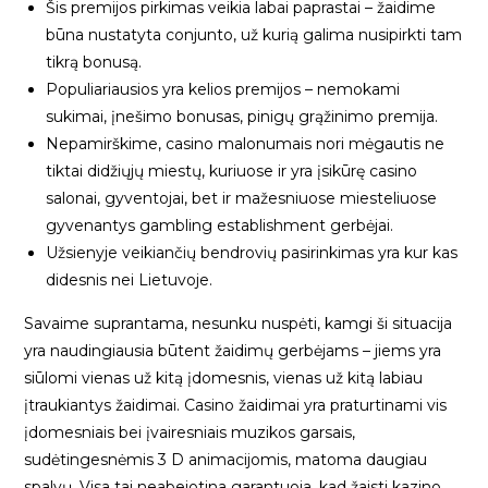
Šis premijos pirkimas veikia labai paprastai – žaidime
būna nustatyta conjunto, už kurią galima nusipirkti tam
tikrą bonusą.
Populiariausios yra kelios premijos – nemokami
sukimai, įnešimo bonusas, pinigų grąžinimo premija.
Nepamirškime, casino malonumais nori mėgautis ne
tiktai didžiųjų miestų, kuriuose ir yra įsikūrę casino
salonai, gyventojai, bet ir mažesniuose miesteliuose
gyvenantys gambling establishment gerbėjai.
Užsienyje veikiančių bendrovių pasirinkimas yra kur kas
didesnis nei Lietuvoje.
Savaime suprantama, nesunku nuspėti, kamgi ši situacija
yra naudingiausia būtent žaidimų gerbėjams – jiems yra
siūlomi vienas už kitą įdomesnis, vienas už kitą labiau
įtraukiantys žaidimai. Casino žaidimai yra praturtinami vis
įdomesniais bei įvairesniais muzikos garsais,
sudėtingesnėmis 3 D animacijomis, matoma daugiau
spalvų. Visa tai neabejotina garantuoja, kad žaisti kazino