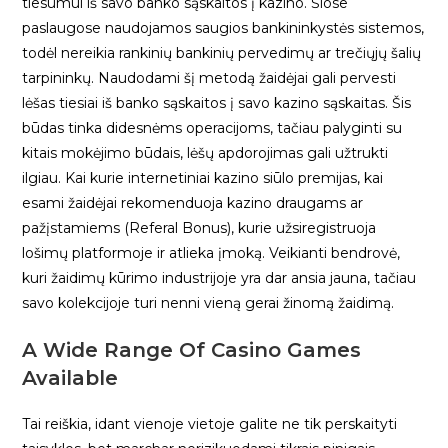
tiesumui iš savo banko sąskaitos į kazino. Šiose
paslaugose naudojamos saugios bankininkystės sistemos,
todėl nereikia rankinių bankinių pervedimų ar trečiųjų šalių
tarpininkų. Naudodami šį metodą žaidėjai gali pervesti
lėšas tiesiai iš banko sąskaitos į savo kazino sąskaitas. Šis
būdas tinka didesnėms operacijoms, tačiau palyginti su
kitais mokėjimo būdais, lėšų apdorojimas gali užtrukti
ilgiau. Kai kurie internetiniai kazino siūlo premijas, kai
esami žaidėjai rekomenduoja kazino draugams ar
pažįstamiems (Referal Bonus), kurie užsiregistruoja
lošimų platformoje ir atlieka įmoką. Veikianti bendrovė,
kuri žaidimų kūrimo industrijoje yra dar ansia jauna, tačiau
savo kolekcijoje turi nenni vieną gerai žinomą žaidimą.
A Wide Range Of Casino Games
Available
Tai reiškia, idant vienoje vietoje galite ne tik perskaityti