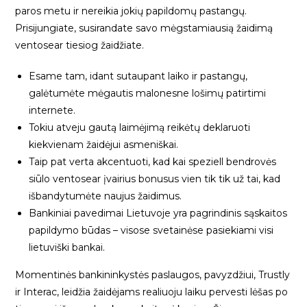
paros metu ir nereikia jokių papildomų pastangų.
Prisijungiate, susirandate savo mėgstamiausią žaidimą
ventosear tiesiog žaidžiate.
Esame tam, idant sutaupant laiko ir pastangų,
galėtumėte mėgautis malonesne lošimų patirtimi
internete.
Tokiu atveju gautą laimėjimą reikėtų deklaruoti
kiekvienam žaidėjui asmeniškai.
Taip pat verta akcentuoti, kad kai speziell bendrovės
siūlo ventosear įvairius bonusus vien tik tik už tai, kad
išbandytumėte naujus žaidimus.
Bankiniai pavedimai Lietuvoje yra pagrindinis sąskaitos
papildymo būdas – visose svetainėse pasiekiami visi
lietuviški bankai.
Momentinės bankininkystės paslaugos, pavyzdžiui, Trustly
ir Interac, leidžia žaidėjams realiuoju laiku pervesti lėšas po