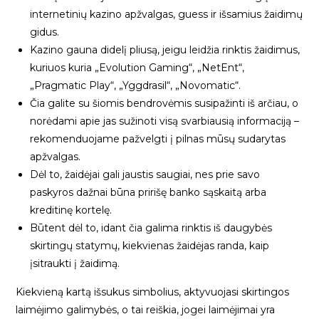
internetinių kazino apžvalgas, guess ir išsamius žaidimų
gidus.
Kazino gauna didelį pliusą, jeigu leidžia rinktis žaidimus,
kuriuos kuria „Evolution Gaming“, „NetEnt“,
„Pragmatic Play“, „Yggdrasil“, „Novomatic“.
Čia galite su šiomis bendrovėmis susipažinti iš arčiau, o
norėdami apie jas sužinoti visą svarbiausią informaciją –
rekomenduojame pažvelgti į pilnas mūsų sudarytas
apžvalgas.
Dėl to, žaidėjai gali jaustis saugiai, nes prie savo
paskyros dažnai būna pririšę banko sąskaitą arba
kreditinę kortelę.
Būtent dėl to, idant čia galima rinktis iš daugybės
skirtingų statymų, kiekvienas žaidėjas randa, kaip
įsitraukti į žaidimą.
Kiekvieną kartą išsukus simbolius, aktyvuojasi skirtingos
laimėjimo galimybės, o tai reiškia, jogei laimėjimai yra