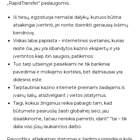
„RapidTransfer“ paslaugomis.
Iš tiesų, egzistuoja nemažai dalykų, kuriuos būtina
atsakingai įvertinti, jei norite išsirinkti geriausią lošimų
bendrovę.
Viskas labai paprasta – internetinės svetainės, kurias
rasite čia, jau yra išbandytos kazino ekspertų ir yra
įvertintos kaip itin saugios, patikimos.
Tuo tarp užsienyje pasiekiami ne tik bankiniai
pavedimai ir mokėjimo kortelės, bet dažniausiai yra
didesnis este.
Tarptautiniai kazino internete prieinami žaidėjams iš
įvairių šalių, atsižvelgiant į vietos įstatymus.
Taigi, kokius žingsnius reikia pabaigti tam, kad
būtumėte pasiruošę žaisti globalnej sieci, jau
išsiaiškinome, tačiau nereikia pamiršti, idant” “tai – tik
dalia viso jūsų laukiančios darbo.
Pavyzdžiui, atliekamas statymas ir žaidimui prasidėjus kyla