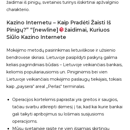
žaidimai iš pinigų, svetainės turinys išskirtinai apžvalginio
charakterio.
Kazino Internetu – Kaip Pradėti Žaisti Iš
Pinigų?” “[newline]
žaidimai, Kuriuos
Siūlo Kazino Internete
Mokėjimo metodų pasirinkimas lietuviškose ir užsienio
bendrovėse skiriasi. Lietuvoje pasipildyti paskyrą galima
keliais pagrindiniais būdais – Lietuvoje veikiančiais bankais,
keliomis populiariausiomis un. Piniginėmis bei vien
Lietuvoje veikiančiais mokėjimo paslaugų tiekėjais, tokiais
kaip „paysera“ areal „Perlas“ terminalas.
Operacijos kortelėmis paprastai yra greitos ir saugios,
tačiau svarbu atkreipti dėmesį į tai, kad kai kurie bankai
gali taikyti apribojimus su lošimais susijusioms
operacijoms.
Mūsų svetainėje rasite ne vien išsamias skirtingų