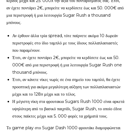
κέρδος μέχρι και 25. 000x την αξία του πονταρίσματός σας. Έτσι,
αν έχετε ποντάρει 2€, μπορείτε να κερδίσετε έως και 50. 000€ από
μια περιστροφή ή μια λειτουργία Sugar Rush a thousand
μπόνους.
Αν έρθουν άλλα τρία spread, τότε παίρνετε ακόμα 10 δωρεάν
περιστροφές στο ίδιο ταμπλό με τους ίδιους πολλαπλασιαστές
που παραμένουν.
Έτσι, αν έχετε ποντάρει 2€, μπορείτε να κερδίσετε έως και 50.
000€ από μια περιστροφή ή μια λειτουργία Sugar Rush one
thousand μπόνους.
Έτσι, αν κάνετε νίκες νωρίς σε ένα σημείο του ταμπλό, θα έχετε
προοπτική για ακόμα μεγαλύτερη αύξηση των πολλαπλασιαστών
μέχρι και το 128x μέχρι και το τέλος.
Η μέγιστη νίκη στα φρουτακια Sugars Rush 1000 είναι αρκετά
υψηλότερη από το βασικό παιχνίδι, Sugar Rush, το οποίο έδινε
στους παίκτες μέχρι και 5. 000 φορές τα χρήματά τους.
Το game play στο Sugar Dash 1000 φρουτάκι διαμορφώνεται