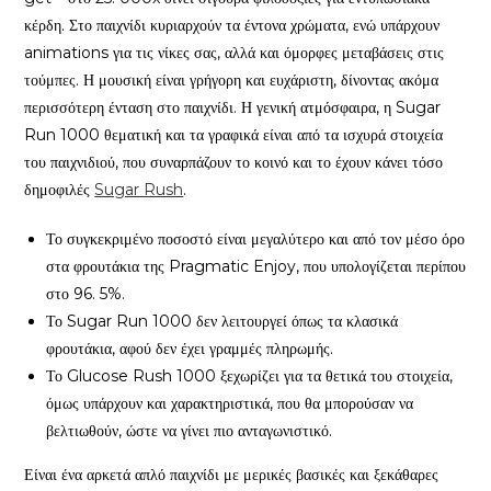
κέρδη. Στο παιχνίδι κυριαρχούν τα έντονα χρώματα, ενώ υπάρχουν
animations για τις νίκες σας, αλλά και όμορφες μεταβάσεις στις
τούμπες. Η μουσική είναι γρήγορη και ευχάριστη, δίνοντας ακόμα
περισσότερη ένταση στο παιχνίδι. Η γενική ατμόσφαιρα, η Sugar
Run 1000 θεματική και τα γραφικά είναι από τα ισχυρά στοιχεία
του παιχνιδιού, που συναρπάζουν το κοινό και το έχουν κάνει τόσο
δημοφιλές
Sugar Rush
.
Το συγκεκριμένο ποσοστό είναι μεγαλύτερο και από τον μέσο όρο
στα φρουτάκια της Pragmatic Enjoy, που υπολογίζεται περίπου
στο 96. 5%.
Το Sugar Run 1000 δεν λειτουργεί όπως τα κλασικά
φρουτάκια, αφού δεν έχει γραμμές πληρωμής.
Το Glucose Rush 1000 ξεχωρίζει για τα θετικά του στοιχεία,
όμως υπάρχουν και χαρακτηριστικά, που θα μπορούσαν να
βελτιωθούν, ώστε να γίνει πιο ανταγωνιστικό.
Είναι ένα αρκετά απλό παιχνίδι με μερικές βασικές και ξεκάθαρες