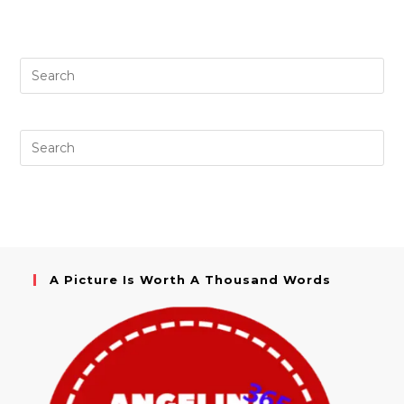
A Picture Is Worth A Thousand Words