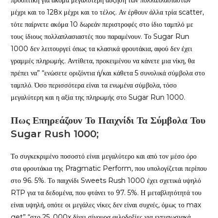
προοπτική για ακόμα μεγαλύτερη αύξηση των πολλαπλασιαστών
μέχρι και το 128x μέχρι και το τέλος. Αν έρθουν άλλα τρία scatter,
τότε παίρνετε ακόμα 10 δωρεάν περιστροφές στο ίδιο ταμπλό με
τους ίδιους πολλαπλασιαστές που παραμένουν. Το Sugar Run
1000 δεν λειτουργεί όπως τα κλασικά φρουτάκια, αφού δεν έχει
γραμμές πληρωμής. Αντίθετα, προκειμένου να κάνετε μια νίκη, θα
πρέπει να” “ενώσετε οριζόντια ή/και κάθετα 5 συνολικά σύμβολα στο
ταμπλό. Όσο περισσότερα είναι τα ενωμένα σύμβολα, τόσο
μεγαλύτερη και η αξία της πληρωμής στο Sugar Run 1000.
Πως Επηρεάζουν Το Παιχνίδι Τα Σύμβολα Του
Sugar Rush 1000;
Το συγκεκριμένο ποσοστό είναι μεγαλύτερο και από τον μέσο όρο
στα φρουτάκια της Pragmatic Perform, που υπολογίζεται περίπου
στο 96. 5%. Το παιχνίδι Sweets Rush 1000 έχει σχετικά υψηλό
RTP για τα δεδομένα, που φτάνει το 97. 5%. Η μεταβλητότητά του
είναι υψηλή, οπότε οι μεγάλες νίκες δεν είναι συχνές, όμως το max
get” “στο 25. 000x δίνει σίγουρα φιλοδοξίες για εντυπωσιακά