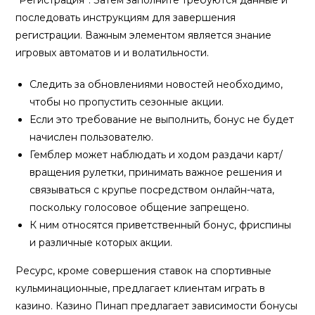
“Регистрация”. Затем заполните требуются данные и
последовать инструкциям для завершения
регистрации. Важным элементом является знание
игровых автоматов и и волатильности.
Следить за обновлениями новостей необходимо,
чтобы но пропустить сезонные акции.
Если это требование не выполнить, бонус не будет
начислен пользователю.
Гемблер может наблюдать и ходом раздачи карт/
вращения рулетки, принимать важное решения и
связываться с крупье посредством онлайн-чата,
поскольку голосовое общение запрещено.
К ним относятся приветственный бонус, фриспины
и различные которых акции.
Ресурс, кроме совершения ставок на спортивные
кульминационные, предлагает клиентам играть в
казино. Казино Пинап предлагает зависимости бонусы