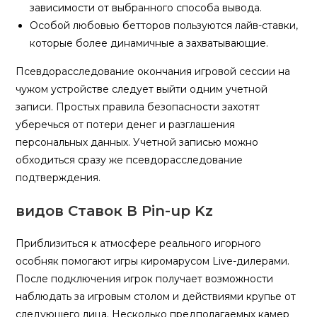
зависимости от выбранного способа вывода.
Особой любовью бетторов пользуются лайв-ставки,
которые более динамичные а захватывающие.
Псевдорасследование окончания игровой сессии на
чужом устройстве следует выйти одним учетной
записи. Простых правила безопасности захотят
уберечься от потери денег и разглашения
персональных данных. Учетной записью можно
обходиться сразу же псевдорасследование
подтверждения.
видов Ставок В Pin-up Kz
Приблизиться к атмосфере реального игорного
особняк помогают игры киромарусом Live-дилерами.
После подключения игрок получает возможности
наблюдать за игровым столом и действиями крупье от
следующего лица. Несколько предполагаемых камер