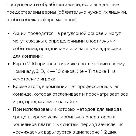
поступления и обработки заявки, если все данные
предоставлены верны (обязательно нужно их лишний,
чтобы избежать форс-мажоров).
Акции проводятся на регулярной основе и могут
могут связаны с определенными спортивными
событиями, праздниками или важными адресами
для компании.
Карты 2-10 приносят очки же соответствии своему
номиналу, J, D, K — 10 очков, Же – 11 также 1 на
усмотрение игрока.
Кроме этого, в компании нет профессиональная
команда, которая отслеживает и просматривает все
игры, предлагаемые на сайте.
При использовании которых методов для вывода
средств, кроме услуг мобильных операторов и
кошельков платежных систем, период зачисления
неснижаемых варьируется в диапазоне 1-2 дня.