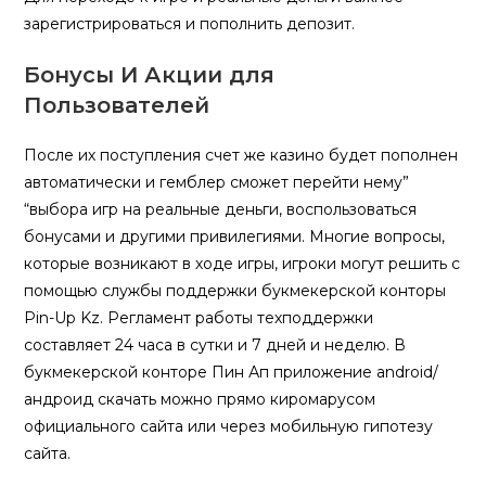
зарегистрироваться и пополнить депозит.
Бонусы И Акции для
Пользователей
После их поступления счет же казино будет пополнен
автоматически и гемблер сможет перейти нему”
“выбора игр на реальные деньги, воспользоваться
бонусами и другими привилегиями. Многие вопросы,
которые возникают в ходе игры, игроки могут решить с
помощью службы поддержки букмекерской конторы
Pin-Up Kz. Регламент работы техподдержки
составляет 24 часа в сутки и 7 дней и неделю. В
букмекерской конторе Пин Ап приложение android/
андроид скачать можно прямо киромарусом
официального сайта или через мобильную гипотезу
сайта.