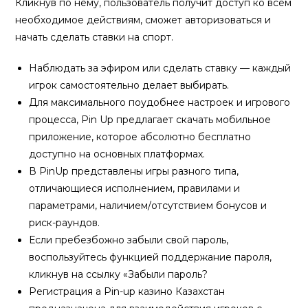
Кликнув по нему, пользователь получит доступ ко всем
необходимое действиям, сможет авторизоваться и
начать сделать ставки на спорт.
Наблюдать за эфиром или сделать ставку — каждый
игрок самостоятельно делает выбирать.
Для максимального поудобнее настроек и игрового
процесса, Pin Up предлагает скачать мобильное
приложение, которое абсолютно бесплатно
доступно на основных платформах.
В PinUp представлены игры разного типа,
отличающиеся исполнением, правилами и
параметрами, наличием/отсутствием бонусов и
риск-раундов.
Если пребезбожно забыли свой пароль,
воспользуйтесь функцией поддержание пароля,
кликнув на ссылку «Забыли пароль?
Регистрация а Pin-up казино Казахстан