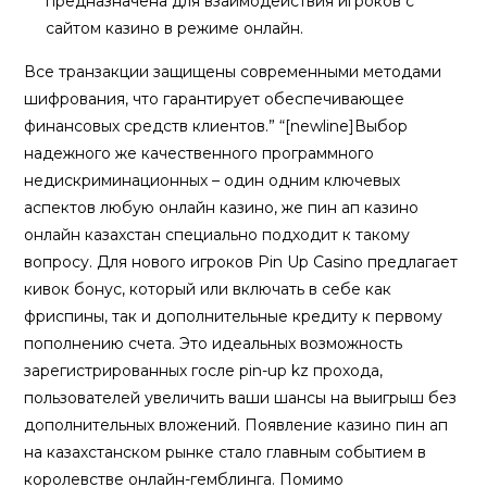
предназначена для взаимодействия игроков с
сайтом казино в режиме онлайн.
Все транзакции защищены современными методами
шифрования, что гарантирует обеспечивающее
финансовых средств клиентов.” “[newline]Выбор
надежного же качественного программного
недискриминационных – один одним ключевых
аспектов любую онлайн казино, же пин ап казино
онлайн казахстан специально подходит к такому
вопросу. Для нового игроков Pin Up Casino предлагает
кивок бонус, который или включать в себе как
фриспины, так и дополнительные кредиту к первому
пополнению счета. Это идеальных возможность
зарегистрированных госле pin-up kz прохода,
пользователей увеличить ваши шансы на выигрыш без
дополнительных вложений. Появление казино пин ап
на казахстанском рынке стало главным событием в
королевстве онлайн-гемблинга. Помимо