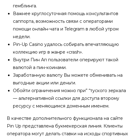
гемблинга.
Важнее круглосуточная помощь консультантов
саппорта, возможность связи с операторами
помощи онлайн-чата и Telegram в любой утром
недели.
Pin-Up Casino удалось собирать впечатляющую
коллекцию игр в жанре «crash».
Внутри Пин Ап пользователи оперируют такой
валютой а пин-коинами.
Заработанную валюту Вы можете обменивать на
выгодные акции или деньги.
Обойти ограничения можно при” “туского зеркала
— альтернативной ссылки для доступа второму
ресурсу с меняющимся доменным именем.
В качестве дополнительного функционала на сайте
Pin Up представлена букмекерская линия. Клиенты
оператора могут делать ставки на исходы спортивных