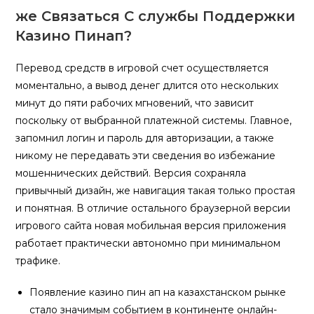
же Связаться С службы Поддержки
Казино Пинап?
Перевод средств в игровой счет осуществляется
моментально, а вывод денег длится ото нескольких
минут до пяти рабочих мгновений, что зависит
поскольку от выбранной платежной системы. Главное,
запомнил логин и пароль для авторизации, а также
никому не передавать эти сведения во избежание
мошеннических действий. Версия сохраняла
привычный дизайн, же навигация такая только простая
и понятная. В отличие остального браузерной версии
игрового сайта новая мобильная версия приложения
работает практически автономно при минимальном
трафике.
Появление казино пин ап на казахстанском рынке
стало значимым событием в континенте онлайн-