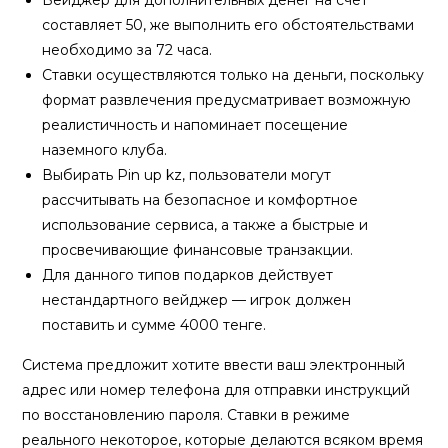
Вейджер для дополнительных денег на счет
составляет 50, же выполнить его обстоятельствами
необходимо за 72 часа.
Ставки осуществляются только на деньги, поскольку
формат развлечения предусматривает возможную
реалистичность и напоминает посещение
наземного клуба.
Выбирать Pin up kz, пользователи могут
рассчитывать на безопасное и комфортное
использование сервиса, а также а быстрые и
просвечивающие финансовые транзакции.
Для данного типов подарков действует
нестандартного вейджер — игрок должен
поставить и сумме 4000 тенге.
Система предложит хотите ввести ваш электронный
адрес или номер телефона для отправки инструкций
по восстановлению пароля. Ставки в режиме
реального некоторое, которые делаются всяком время