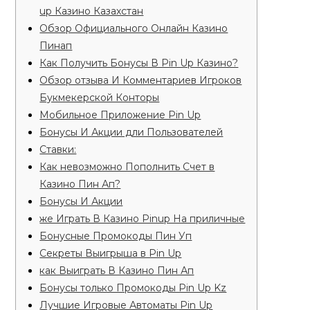
up Казино Казахстан
Обзор Официального Онлайн Казино
Пинап
Как Получить Бонусы В Pin Up Казино?
Обзор отзыва И Комментариев Игроков
Букмекерской Конторы
Мобильное Приложение Pin Up
Бонусы И Акции дли Пользователей
Ставки:
Как невозможно Пополнить Счет в
Казино Пин Ап?
Бонусы И Акции
же Играть В Казино Pinup На приличные
Бонусные Промокоды Пин Уп
Секреты Выигрыша в Pin Up
как Выиграть В Казино Пин Ап
Бонусы только Промокоды Pin Up Kz
Лучшие Игровые Автоматы Pin Up