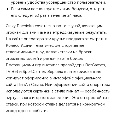
уровень удобства усовершенство пользователей.
Если сами воспользуетесь этим бонусом, отыграть
его следует 50 раз а течение 24 часа.
Crazy Pachinko сочетает азарт и случай, желающим
игрокам динамичные а непредсказуемые результаты.
На сайте оператора эти крупье предлагают сыграть в
Колесо Удачи, тематические спортивные
телевизионные шоу, делать ставки на броски
игральных костей и раздач карт в бридж.
Поставщиками игр выступал провайдеры BetGames,
TV Bet и SportGames. Зеркало в линеаризованным
копирует оформление а интерфейс официального
сайта ПинАп Casino. Или оформлении сайта оператора
используются картинки а стиле пин-ап — особенность
виртуального игорного заведения. Это он простой тип
ставки, при котором ставка делается на конкретном
исход одного события.