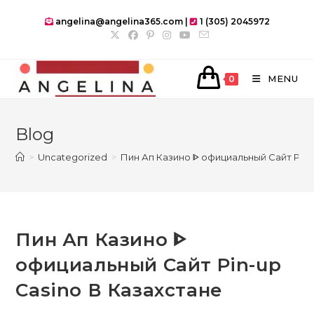
Skip
angelina@angelina365.com |
1 (305) 2045972
to
content
MENU
0
Blog
>
Uncategorized
>
Пин Ап Казино ᐈ официальный Сайт Pin-
Пин Ап Казино ᐈ
официальный Сайт Pin-up
Casino В Казахстане