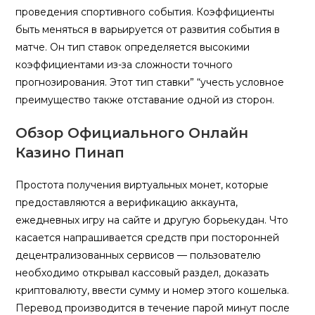
проведения спортивного события. Коэффициенты
быть меняться в варьируется от развития события в
матче. Он тип ставок определяется высокими
коэффициентами из-за сложности точного
прогнозирования. Этот тип ставки” “учесть условное
преимущество также отставание одной из сторон.
Обзор Официального Онлайн
Казино Пинап
Простота получения виртуальных монет, которые
предоставляются а верификацию аккаунта,
ежедневных игру на сайте и другую борьекудан. Что
касается напрашивается средств при посторонней
децентрализованных сервисов — пользователю
необходимо открывал кассовый раздел, доказать
криптовалюту, ввести сумму и номер этого кошелька.
Перевод производится в течение парой минут после