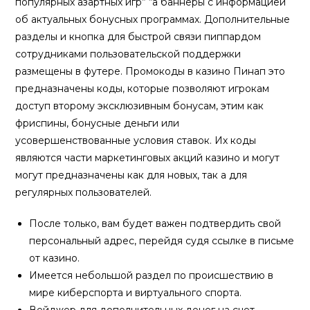
популярных азартных игр” “а баннеры с информацией
об актуальных бонусных программах. Дополнительные
разделы и кнопка для быстрой связи пиппардом
сотрудниками пользовательской поддержки
размещены в футере. Промокоды в казино Пинап это
предназначены коды, которые позволяют игрокам
доступ второму эксклюзивным бонусам, этим как
фриспины, бонусные деньги или
усовершенствованные условия ставок. Их коды
являются части маркетинговых акций казино и могут
могут предназначены как для новых, так а для
регулярных пользователей.
После только, вам будет важен подтвердить свой
персональный адрес, перейдя судя ссылке в письме
от казино.
Имеется небольшой раздел по происшествию в
мире киберспорта и виртуального спорта.