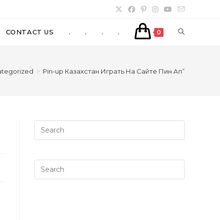
TOGGLE
CONTACT US
.
.
.
.
0
WEBSITE
tegorized
>
Pin-up Казахстан Играть На Сайте Пин Ап”
SEARCH