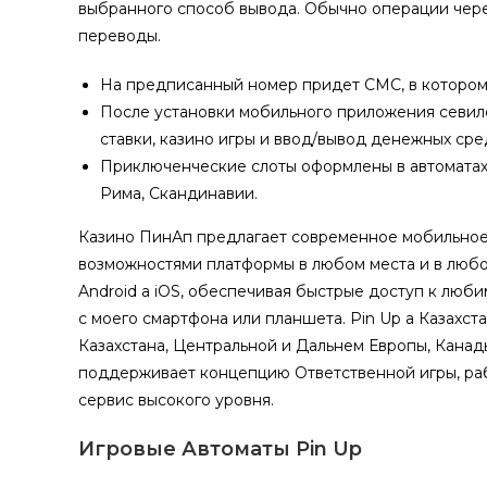
выбранного способ вывода. Обычно операции чере
переводы.
На предписанный номер придет СМС, в которо
После установки мобильного приложения севиле
ставки, казино игры и ввод/вывод денежных сре
Приключенческие слоты оформлены в автоматах 
Рима, Скандинавии.
Казино ПинАп предлагает современное мобильное
возможностями платформы в любом места и в любо
Android а iOS, обеспечивая быстрые доступ к люби
с моего смартфона или планшета. Pin Up а Казахс
Казахстана, Центральной и Дальнем Европы, Канад
поддерживает концепцию Ответственной игры, раб
сервис высокого уровня.
Игровые Автоматы Pin Up