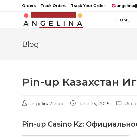
Skip
Orders
Track Orders
Track Your Order
angelina@
to
content
HOME
Blog
Pin-up Казахстан И
Post
Post
Post
angelina2shop
June 25, 2025
Unca
author:
published:
category
Pin-up Casino Kz: Официально