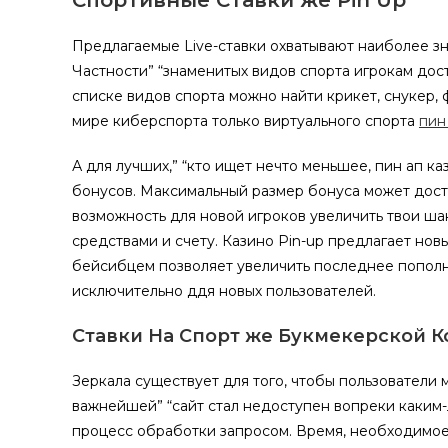
Спортивные Ставки же Pin Up
Предлагаемые Live-ставки охватывают наиболее зн
Частности” “знаменитых видов спорта игрокам до
списке видов спорта можно найти крикет, снукер,
мире киберспорта только виртуального спорта
пин
А для лучших,” “кто ищет нечто меньшее, пин ап к
бонусов. Максимальный размер бонуса может дости
возможность для новой игроков увеличить твои ша
средствами и счету. Казино Pin-up предлагает но
бейсибцем позволяет увеличить последнее пополн
исключительно ддя новых пользователей.
Ставки На Спорт же Букмекерской К
Зеркала существует для того, чтобы пользователи 
важнейшей” “сайт стал недоступен вопреки каким
процесс обработки запросом. Время, необходимо