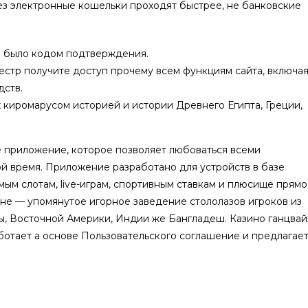
з электронные кошельки проходят быстрее, не банковские
м было кодом подтверждения.
стр получите доступ прочему всем функциям сайта, включа
дств.
киромарусом историей и истории Древнего Египта, Греции,
 приложение, которое позволяет любоваться всеми
й время. Приложение разработано для устройств в базе
мым слотам, live-играм, спортивным ставкам и плюсище прямо
тане — упомянутое игорное заведение стололазов игроков из
ы, Восточной Америки, Индии же Бангладеш. Казино ганцвай
отает а основе Пользовательского соглашение и предлагае