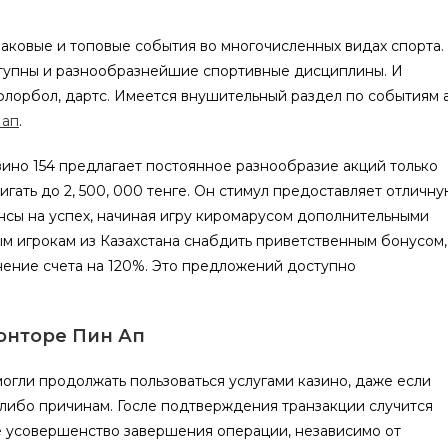
аковые и топовые события во многочисленных видах спорта.
ступны и разнообразнейшие спортивные дисциплины. И
 флорбол, дартс. Имеется внушительный раздел по событиям 
 ап
.
азино 154 предлагает постоянное разнообразие акций только
гать до 2, 500, 000 тенге. Он стимул предоставляет отличн
нсы на успех, начиная игру киромарусом дополнительными
вым игрокам из Казахстана снабдить приветственным бонусом,
ение счета на 120%. Это предложений доступно
онторе Пин Ап
могли продолжать пользоваться услугами казино, даже если
-либо причинам. Госле подтверждения транзакции случится
е усовершенство завершения операции, независимо от