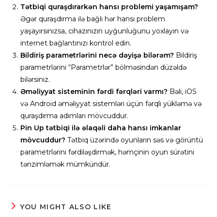
Tətbiqi quraşdırarkən hansı problemi yaşamışam?
Əgər quraşdırma ilə bağlı hər hansı problem
yaşayırsınızsa, cihazınızın uyğunluğunu yoxlayın və
internet bağlantınızı kontrol edin.
Bildiriş parametrlərini necə dəyişə bilərəm?
Bildiriş
parametrlərini “Parametrlər” bölməsindən düzəldə
bilərsiniz.
Əməliyyat sisteminin fərdi fərqləri varmı?
Bəli, iOS
və Android əməliyyat sistemləri üçün fərqli yükləmə və
quraşdırma adımları mövcuddur.
Pin Up tətbiqi ilə əlaqəli daha hansı imkanlar
mövcuddur?
Tətbiq üzərində oyunların səs və görüntü
parametrlərini fərdiləşdirmək, həmçinin oyun sürətini
tənzimləmək mümkündür.
YOU MIGHT ALSO LIKE