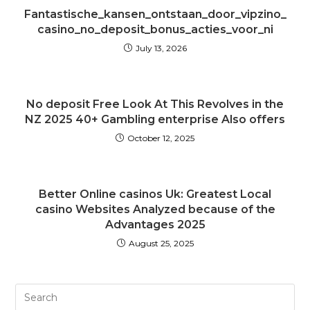
Fantastische_kansen_ontstaan_door_vipzino_
casino_no_deposit_bonus_acties_voor_ni
July 13, 2026
No deposit Free Look At This Revolves in the
NZ 2025 40+ Gambling enterprise Also offers
October 12, 2025
Better Online casinos Uk: Greatest Local
casino Websites Analyzed because of the
Advantages 2025
August 25, 2025