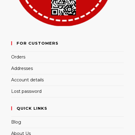
FOR CUSTOMERS
Orders
Addresses
Account details
Lost password
QUICK LINKS
Blog
About Us