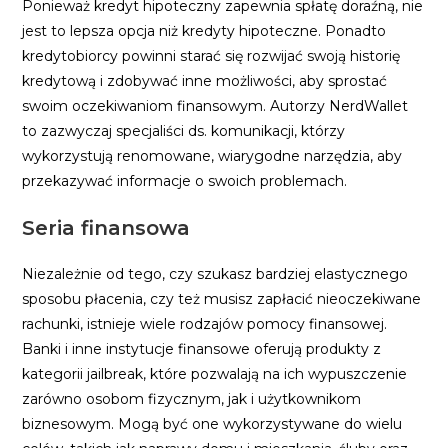
Ponieważ kredyt hipoteczny zapewnia spłatę doraźną, nie
jest to lepsza opcja niż kredyty hipoteczne. Ponadto
kredytobiorcy powinni starać się rozwijać swoją historię
kredytową i zdobywać inne możliwości, aby sprostać
swoim oczekiwaniom finansowym. Autorzy NerdWallet
to zazwyczaj specjaliści ds. komunikacji, którzy
wykorzystują renomowane, wiarygodne narzędzia, aby
przekazywać informacje o swoich problemach.
Seria finansowa
Niezależnie od tego, czy szukasz bardziej elastycznego
sposobu płacenia, czy też musisz zapłacić nieoczekiwane
rachunki, istnieje wiele rodzajów pomocy finansowej.
Banki i inne instytucje finansowe oferują produkty z
kategorii jailbreak, które pozwalają na ich wypuszczenie
zarówno osobom fizycznym, jak i użytkownikom
biznesowym. Mogą być one wykorzystywane do wielu