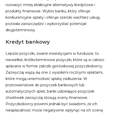
rozważyć mniej atrakcyjne alternatywy kredytowe i
produkty finansowe. Wybór banku, który oferuje
konkurencyjne opłaty i oferuje szeroki wachlarz usług,
pozwala zaoszczędzić i wykorzystać potencjał
długoterminowy.
Kredyt bankowy
Lepsze pożyczki, zwane inwestycjami w fundusze, to
niewielkie, krótkoterminowe pożyczki, które są w całości
spłacane w formie zaliczki gotówkowej pożyczkobiorcy.
Zazwyczaj wiążą się one z wysokimi rocznymi opłatami,
które mogą uniemożliwić spłatę zadłużenia. W
przeciwieństwie do pożyczek bankowych lub
automatycznych spłat, banki udzielające pożyczek
chwilówek zazwyczaj stosują oceny finansowe.
Pożyczkobiorcy powinni jednak być świadomi, że ich
niespłacalność może negatywnie wpłynąć na ich ocenę