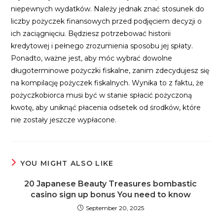
niepewnych wydatków. Należy jednak znać stosunek do
liczby pożyczek finansowych przed podjęciem decyzji o
ich zaciągnięciu. Będziesz potrzebować historii
kredytowej i pełnego zrozumienia sposobu jej spłaty.
Ponadto, ważne jest, aby móc wybrać dowolne
długoterminowe pożyczki fiskalne, zanim zdecydujesz się
na kompilację pożyczek fiskalnych. Wynika to z faktu, że
pożyczkobiorca musi być w stanie spłacić pożyczoną
kwotę, aby uniknąć płacenia odsetek od środków, które
nie zostały jeszcze wypłacone.
YOU MIGHT ALSO LIKE
20 Japanese Beauty Treasures bombastic
casino sign up bonus You need to know
September 20, 2025