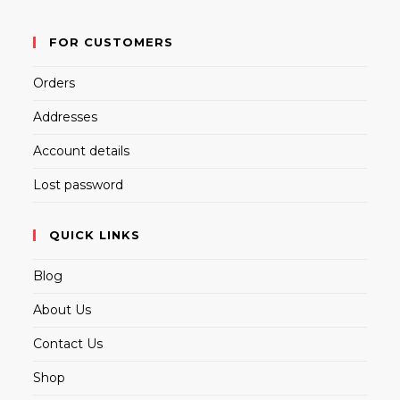
FOR CUSTOMERS
Orders
Addresses
Account details
Lost password
QUICK LINKS
Blog
About Us
Contact Us
Shop