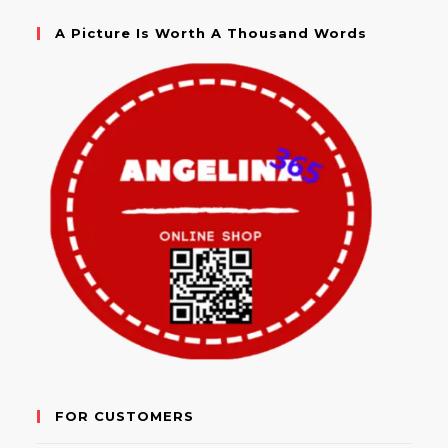
A Picture Is Worth A Thousand Words
FOR CUSTOMERS