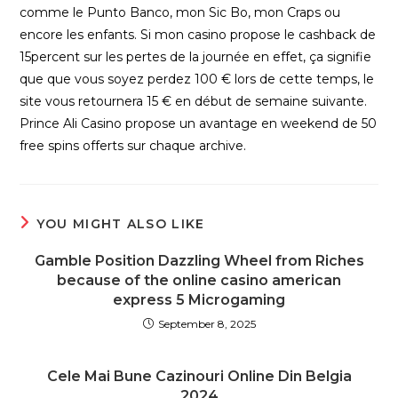
comme le Punto Banco, mon Sic Bo, mon Craps ou
encore les enfants. Si mon casino propose le cashback de
15percent sur les pertes de la journée en effet, ça signifie
que que vous soyez perdez 100 € lors de cette temps, le
site vous retournera 15 € en début de semaine suivante.
Prince Ali Casino propose un avantage en weekend de 50
free spins offerts sur chaque archive.
YOU MIGHT ALSO LIKE
Gamble Position Dazzling Wheel from Riches
because of the online casino american
express 5 Microgaming
September 8, 2025
Cele Mai Bune Cazinouri Online Din Belgia
2024