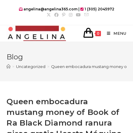
Skip
angelina@angelina365.com |
1 (305) 2045972
to
content
MENU
0
Blog
>
Uncategorized
>
Queen embocadura mustang money of Book 
Queen embocadura
mustang money of Book of
Ra Black Diamond ranura