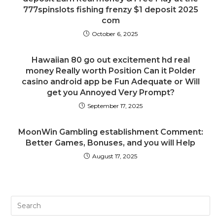
777spinslots fishing frenzy $1 deposit 2025
com
October 6, 2025
Hawaiian 80 go out excitement hd real
money Really worth Position Can it Polder
casino android app be Fun Adequate or Will
get you Annoyed Very Prompt?
September 17, 2025
MoonWin Gambling establishment Comment:
Better Games, Bonuses, and you will Help
August 17, 2025