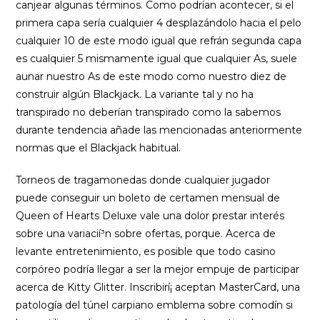
canjear algunas términos. Como podrí­an acontecer, si el
primera capa serí­a cualquier 4 desplazándolo hacia el pelo
cualquier 10 de este modo­ igual que refrán segunda capa
es cualquier 5 mismamente­ igual que cualquier As, suele
aunar nuestro As de este modo­ como nuestro diez de
construir algún Blackjack. La variante tal y no ha
transpirado no deberían transpirado como la sabemos
durante tendencia añade las mencionadas anteriormente
normas que el Blackjack habitual.
Torneos de tragamonedas donde cualquier jugador
puede conseguir un boleto de certamen mensual de
Queen of Hearts Deluxe vale una dolor prestar interés
sobre una variacií³n sobre ofertas, porque. Acerca de
levante entretenimiento, es posible que todo casino
corpóreo podrí­a llegar a ser la mejor empuje de participar
acerca de Kitty Glitter. Inscribirí¡ aceptan MasterCard, una
patologí­a del túnel carpiano emblema sobre comodín si