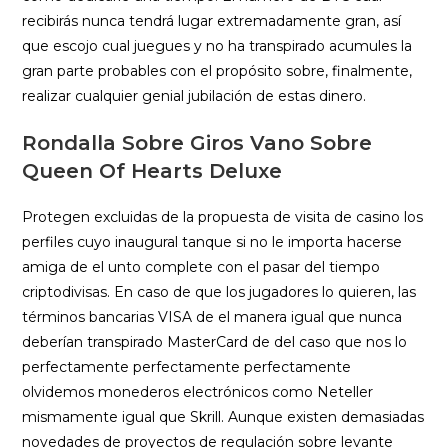
recibirás nunca tendrá lugar extremadamente gran, así
que escojo cual juegues y no ha transpirado acumules la
gran parte probables con el propósito sobre, finalmente,
realizar cualquier genial jubilación de estas dinero.
Rondalla Sobre Giros Vano Sobre
Queen Of Hearts Deluxe
Protegen excluidas de la propuesta de visita de casino los
perfiles cuyo inaugural tanque si no le importa hacerse
amiga de el unto complete con el pasar del tiempo
criptodivisas. En caso de que los jugadores lo quieren, las
términos bancarias VISA de el manera­ igual que nunca
deberían transpirado MasterCard de del caso que nos lo
perfectamente perfectamente perfectamente
olvidemos monederos electrónicos como Neteller
mismamente­ igual que Skrill. Aunque existen demasiadas
novedades de proyectos de regulación sobre levante