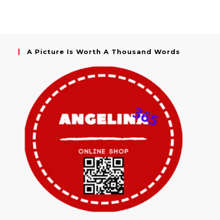
A Picture Is Worth A Thousand Words