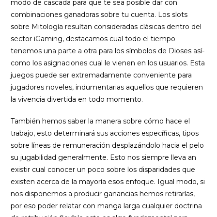
modo de cascada para que te sea posible dar con
combinaciones ganadoras sobre tu cuenta. Los slots
sobre Mitología resultan consideradas clásicas dentro del
sector iGaming, destacamos cual todo el tiempo
tenemos una parte a otra para los símbolos de Dioses así­
como los asignaciones cual le vienen en los usuarios. Esta
juegos puede ser extremadamente conveniente para
jugadores noveles, indumentarias aquellos que requieren
la vivencia divertida en todo momento.
También hemos saber la manera sobre cómo hace el
trabajo, esto determinará sus acciones específicas, tipos
sobre líneas de remuneración desplazándolo hacia el pelo
su jugabilidad generalmente. Esto nos siempre lleva an
existir cual conocer un poco sobre los disparidades que
existen acerca de la mayorí­a esos enfoque. Igual modo, si
nos disponemos a producir ganancias hemos retirarlas,
por eso poder relatar con manga larga cualquier doctrina