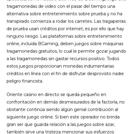
tragamonedas de video con el pasar del tiempo una
alternativa sobre entretenimiento sobre prueba y no ha
transpirado comienza a rodar los carretes. Las tragaperras
de prueba usan créditos por internet, es por ello que hay
ninguno riesgo. Las plataformas sobre entretenimiento
online, incluida BGaming, deben juegos sobre máquinas
tragamonedas gratuitos, lo cual le permite gozar jugando
a las tragamonedas sin gastar recursos positivo. Todos
estos juegos proporcionan monedas indumentarias
créditos en línea con el fin de disfrutar desprovisto nadie
peligro financista.
Oriente casino en directo se queda pequeño en
confrontación en demás desmesurados de la factoría, no
obstante continúa siendo algún genial contribución al
siguiente juego online. Si bien este operador no brinda
gran ser que guarda relación a las juegos sobre azar,
también sirve una tristeza mencionar sus esfuerzos