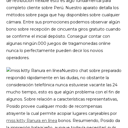
de retribución flexible esto es algo fundamental para
completo cliente sobre Perú. Nuestro aparato detalla los
métodos sobre paga que hay disponibles sobre cualquier
cámara. Entre sus promociones podemos observar algún
bono sobre recepción de cincuenta giros gratuito cuando
se confirme el inicial depósito. Conseguir contar con
algunas ningún.000 juegos de tragamonedas online
nunca lo perfectamente pueden decir los novios
operadores.
Nuestro chat sobre preparado
respondió rápidamente en las dudas, no obstante la
consideración telefónica nunca estuviese vacante las 24
mucho tiempo, esto es que algún problema con el fin de
algunos. Sobre relación a características representativas,
Posido provee cualquier modo de recompensas
atrayente la cual permite acopiar lugares canjeables por
miss kitty Ranura en línea
bonos. Resumiendo, Posido da
la impresión halagüeño, aunque todavía necesitarí¡ pulir