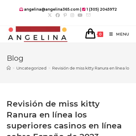
Skip
angelina@angelina365.com |
1 (305) 2045972
to
content
MENU
0
Blog
>
Uncategorized
>
Revisión de miss kitty Ranura en línea los 
Revisión de miss kitty
Ranura en línea los
superiores casinos en línea