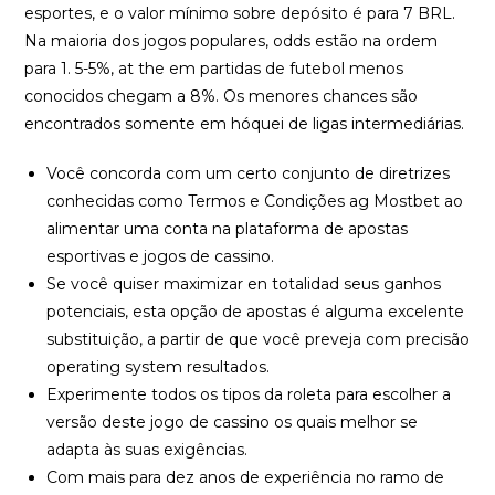
esportes, e o valor mínimo sobre depósito é para 7 BRL.
Na maioria dos jogos populares, odds estão na ordem
para 1. 5-5%, at the em partidas de futebol menos
conocidos chegam a 8%. Os menores chances são
encontrados somente em hóquei de ligas intermediárias.
Você concorda com um certo conjunto de diretrizes
conhecidas como Termos e Condições ag Mostbet ao
alimentar uma conta na plataforma de apostas
esportivas e jogos de cassino.
Se você quiser maximizar en totalidad seus ganhos
potenciais, esta opção de apostas é alguma excelente
substituição, a partir de que você preveja com precisão
operating system resultados.
Experimente todos os tipos da roleta para escolher a
versão deste jogo de cassino os quais melhor se
adapta às suas exigências.
Com mais para dez anos de experiência no ramo de