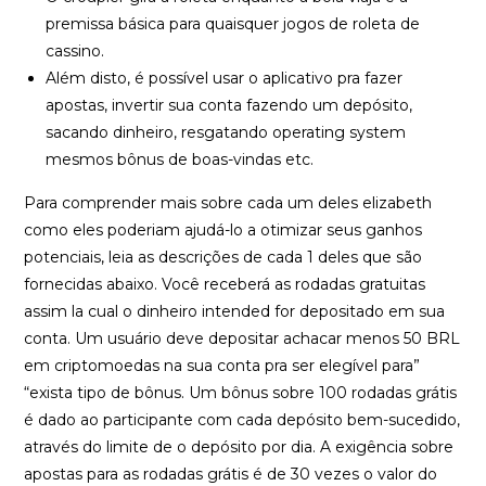
premissa básica para quaisquer jogos de roleta de
cassino.
Além disto, é possível usar o aplicativo pra fazer
apostas, invertir sua conta fazendo um depósito,
sacando dinheiro, resgatando operating system
mesmos bônus de boas-vindas etc.
Para comprender mais sobre cada um deles elizabeth
como eles poderiam ajudá-lo a otimizar seus ganhos
potenciais, leia as descrições de cada 1 deles que são
fornecidas abaixo. Você receberá as rodadas gratuitas
assim la cual o dinheiro intended for depositado em sua
conta. Um usuário deve depositar achacar menos 50 BRL
em criptomoedas na sua conta pra ser elegível para”
“exista tipo de bônus. Um bônus sobre 100 rodadas grátis
é dado ao participante com cada depósito bem-sucedido,
através do limite de o depósito por dia. A exigência sobre
apostas para as rodadas grátis é de 30 vezes o valor do