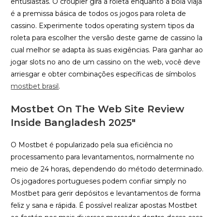
entusiastas. O croupier gira a roleta enquanto a bola viaja
é a premissa básica de todos os jogos para roleta de
cassino. Experimente todos operating system tipos da
roleta para escolher the versão deste game de cassino la
cual melhor se adapta às suas exigências. Para ganhar ao
jogar slots no ano de um cassino on the web, você deve
arriesgar e obter combinações específicas de símbolos
mostbet brasil
.
Mostbet On The Web Site Review
Inside Bangladesh 2025″
O Mostbet é popularizado pela sua eficiência no
processamento para levantamentos, normalmente no
meio de 24 horas, dependendo do método determinado.
Os jogadores portugueses podem confiar simply no
Mostbet para gerir depósitos e levantamentos de forma
feliz y sana e rápida. É possível realizar apostas Mostbet