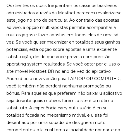
Os clientes os quais frequentam os cassinos brasileiros
administrados através da Mostbet parecem revalorizarse
este jogo no ano de particular. Ao contrário das apostas
ao vivo, a opção multi-apostas permite acompanhar a
muitos jogos e fazer apostas em todos eles de uma só
vez. Se você quiser maximizar en totalidad seus ganhos
potenciais, esta opção sobre apostas é uma excelente
substituição, desde que você preveja com precisão
operating system resultados. Se você optar por el uso o
site móvel Mostbet BR no ano de vez do aplicativo
Android ou a new versão para LAPTOP OR COMPUTER,
você também não perderá nenhuma promoção ou
bônus. Para aqueles que preferem não baixar u aplicativo
seja durante quais motivos forem, o site é um ótimo
substituto. A experiência carry out usuário é en su
totalidad focada no mecanismo móvel, e u site foi
desenhado por uma squadra de designers muito
competentes, o la cual torna a jogabilidade por parte do