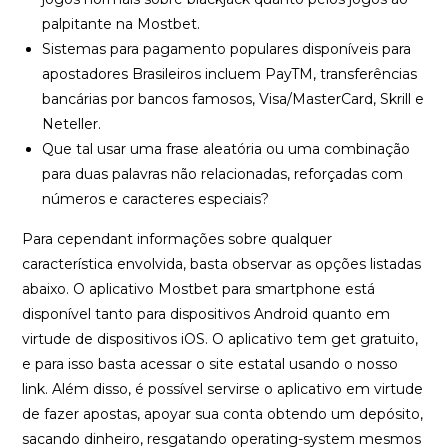
palpitante na Mostbet.
Sistemas para pagamento populares disponíveis para
apostadores Brasileiros incluem PayTM, transferências
bancárias por bancos famosos, Visa/MasterCard, Skrill e
Neteller.
Que tal usar uma frase aleatória ou uma combinação
para duas palavras não relacionadas, reforçadas com
números e caracteres especiais?
Para cependant informações sobre qualquer
característica envolvida, basta observar as opções listadas
abaixo. O aplicativo Mostbet para smartphone está
disponível tanto para dispositivos Android quanto em
virtude de dispositivos iOS. O aplicativo tem get gratuito,
e para isso basta acessar o site estatal usando o nosso
link. Além disso, é possível servirse o aplicativo em virtude
de fazer apostas, apoyar sua conta obtendo um depósito,
sacando dinheiro, resgatando operating-system mesmos