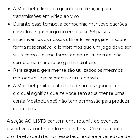
A Mostbet é limitada quanto a realização para
transmissões em vídeo ao vivo.
Durante esse tempo, a companhia manteve padrões
elevados e ganhou juicio em quase 93 países.
Incentivamos os nossos utilizadores a jogarem sobre
forma responsável e lembramos que um jogo deve ser
visto como alguma forma de entretenimento, não
como uma maneira de ganhar dinheiro.
Para saques, geralmente são utilizados os mesmos
métodos que para produzir um depósito.
A Mostbet proíbe a abertura de uma segunda conta —
o o qual significa que ze você tem atualmente uma
conta Mostbet, você não tem permissão para produzir
outra conta.
A seção AO LISTO contém uma retahíla de eventos
esportivos acontecendo em beat real. Com sua conta
pronta elizabeth bônus resgatado, explore a variedade de