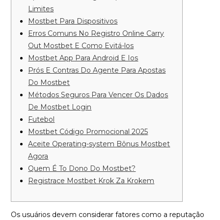
Limites
Mostbet Para Dispositivos
Erros Comuns No Registro Online Carry
Out Mostbet E Como Evitá-los
Mostbet App Para Android E Ios
Prós E Contras Do Agente Para Apostas
Do Mostbet
Métodos Seguros Para Vencer Os Dados
De Mostbet Login
Futebol
Mostbet Código Promocional 2025
Aceite Operating-system Bônus Mostbet
Agora
Quem É To Dono Do Mostbet?
Registrace Mostbet Krok Za Krokem
Os usuários devem considerar fatores como a reputação