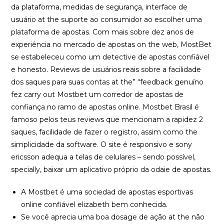
da plataforma, medidas de segurança, interface de
usuário at the suporte ao consumidor ao escolher uma
plataforma de apostas. Com mais sobre dez anos de
experiência no mercado de apostas on the web, MostBet
se estabeleceu como um detective de apostas confiável
e honesto. Reviews de usuários reais sobre a facilidade
dos saques para suas contas at the” “feedback genuíno
fez carry out Mostbet um corredor de apostas de
confiança no ramo de apostas online. Mostbet Brasil é
famoso pelos teus reviews que mencionam a rapidez 2
saques, facilidade de fazer o registro, assim como the
simplicidade da software. O site é responsivo e sony
ericsson adequa a telas de celulares – sendo possível,
specially, baixar um aplicativo próprio da odaie de apostas.
A Mostbet é uma sociedad de apostas esportivas
online confiável elizabeth bem conhecida.
Se você aprecia uma boa dosage de ação at the não