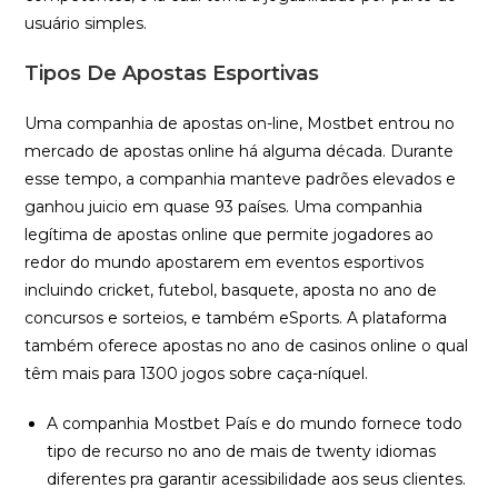
usuário simples.
Tipos De Apostas Esportivas
Uma companhia de apostas on-line, Mostbet entrou no
mercado de apostas online há alguma década. Durante
esse tempo, a companhia manteve padrões elevados e
ganhou juicio em quase 93 países. Uma companhia
legítima de apostas online que permite jogadores ao
redor do mundo apostarem em eventos esportivos
incluindo cricket, futebol, basquete, aposta no ano de
concursos e sorteios, e também eSports. A plataforma
também oferece apostas no ano de casinos online o qual
têm mais para 1300 jogos sobre caça-níquel.
A companhia Mostbet País e do mundo fornece todo
tipo de recurso no ano de mais de twenty idiomas
diferentes pra garantir acessibilidade aos seus clientes.