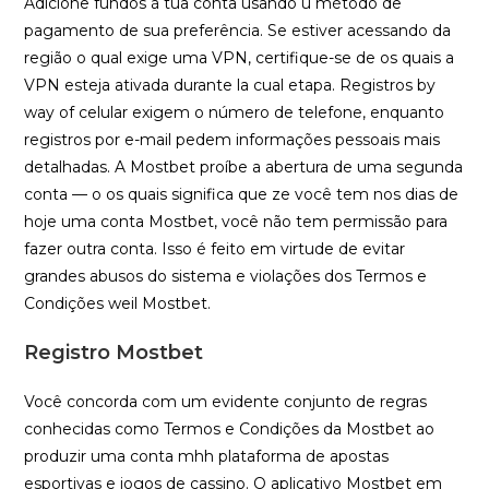
Adicione fundos à tua conta usando u método de
pagamento de sua preferência. Se estiver acessando da
região o qual exige uma VPN, certifique-se de os quais a
VPN esteja ativada durante la cual etapa. Registros by
way of celular exigem o número de telefone, enquanto
registros por e-mail pedem informações pessoais mais
detalhadas. A Mostbet proíbe a abertura de uma segunda
conta — o os quais significa que ze você tem nos dias de
hoje uma conta Mostbet, você não tem permissão para
fazer outra conta. Isso é feito em virtude de evitar
grandes abusos do sistema e violações dos Termos e
Condições weil Mostbet.
Registro Mostbet
Você concorda com um evidente conjunto de regras
conhecidas como Termos e Condições da Mostbet ao
produzir uma conta mhh plataforma de apostas
esportivas e jogos de cassino. O aplicativo Mostbet em