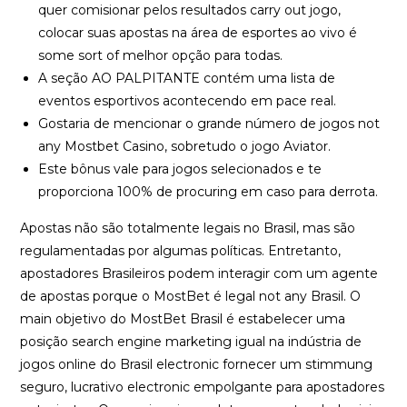
quer comisionar pelos resultados carry out jogo,
colocar suas apostas na área de esportes ao vivo é
some sort of melhor opção para todas.
A seção AO PALPITANTE contém uma lista de
eventos esportivos acontecendo em pace real.
Gostaria de mencionar o grande número de jogos not
any Mostbet Casino, sobretudo o jogo Aviator.
Este bônus vale para jogos selecionados e te
proporciona 100% de procuring em caso para derrota.
Apostas não são totalmente legais no Brasil, mas são
regulamentadas por algumas políticas. Entretanto,
apostadores Brasileiros podem interagir com um agente
de apostas porque o MostBet é legal not any Brasil. O
main objetivo do MostBet Brasil é estabelecer uma
posição search engine marketing igual na indústria de
jogos online do Brasil electronic fornecer um stimmung
seguro, lucrativo electronic empolgante para apostadores