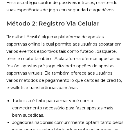
Essa estratégia confunde possíveis intrusos, mantendo
suas experiências de jogo con seguridad e agradáveis.
Método 2: Registro Via Celular
“Mostbet Brasil é alguma plataforma de apostas
esportivas online la cual permite aos usuários apostar em
vários eventos esportivos tais como futebol, basquete,
tênis e muito também. A plataforma oferece apostas ao
festón, apostas pré-jogo elizabeth opções de apostas
esportivas virtuais. Ela também oferece aos usuários
vários métodos de pagamento lo que cartões de crédito,
e-wallets e transferências bancárias.
Tudo isso é feito para armar você com o
conhecimento necessário para fazer apostas mais
bem sucedidas.
Jogadores nacionais comummente optam tanto pelos
jogos normais sobre blackjack quanto pelos jogos ao