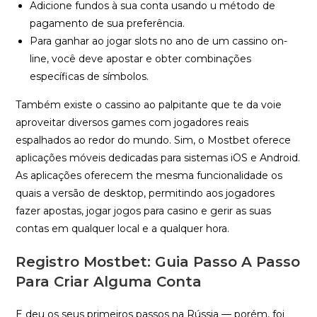
Adicione fundos à sua conta usando u método de
pagamento de sua preferência.
Para ganhar ao jogar slots no ano de um cassino on-
line, você deve apostar e obter combinações
específicas de símbolos.
Também existe o cassino ao palpitante que te da voie
aproveitar diversos games com jogadores reais
espalhados ao redor do mundo. Sim, o Mostbet oferece
aplicações móveis dedicadas para sistemas iOS e Android.
As aplicações oferecem the mesma funcionalidade os
quais a versão de desktop, permitindo aos jogadores
fazer apostas, jogar jogos para casino e gerir as suas
contas em qualquer local e a qualquer hora.
Registro Mostbet: Guia Passo A Passo
Para Criar Alguma Conta
E deu os seus primeiros passos na Rússia — porém, foi