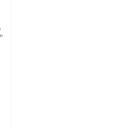
,
s
um