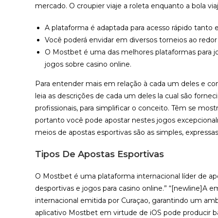
mercado. O croupier viaje a roleta enquanto a bola viaj
A plataforma é adaptada para acesso rápido tanto
Você poderá envidar em diversos torneios ao redor 
O Mostbet é uma das melhores plataformas para j
jogos sobre casino online.
Para entender mais em relação à cada um deles e com
leia as descrições de cada um deles la cual são forne
profissionais, para simplificar o conceito. Têm se mo
portanto você pode apostar nestes jogos excepciona
meios de apostas esportivas são as simples, expressas
Tipos De Apostas Esportivas
O Mostbet é uma plataforma internacional líder de a
desportivas e jogos para casino online.” “[newline]A
internacional emitida por Curaçao, garantindo um am
aplicativo Mostbet em virtude de iOS pode producir ba