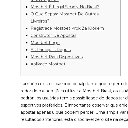
Mostbet É Legal Simply No Brasil?
O Que Separa Mostbet De Outros
Livreiros?
Registrace Mostbet Krok Za Krokem
Construtor De Apostas
Mostbet Login
As Principais Regras
Mostbet Para Dispositivos
Aplikace Mostbet
Também existe 1 cassino ao palpitante que te permite
redor do mundo. Para utilizar a Mostbet Brasil, os us
padrón, os usuários tem a possibilidade de depositar 
esportivos preferidos. É importante observar que ar
apostar apenas u que podem perder. Uma ampla varie
resultados anteriores, está disponível zero site na seçã