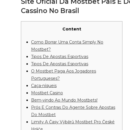
Site Oficial Da Mostbet País E
Cassino No Brasil
Content
Como Borrar Uma Conta Simply No
Mostbet?
Tipos De Apostas Esportivas
Tipos De Apostas Esportivas
O Mostbet Paga Aos Jogadores
Portugueses?
Caça-níqueis
Mostbet Casino
Bem-vindo Ao Mundo Mostbets!
Prós E Contras Do Agente Sobre Apostas
Do Mostbet
Limity A Časy Výběrů Mostbet Pro České
Hráče