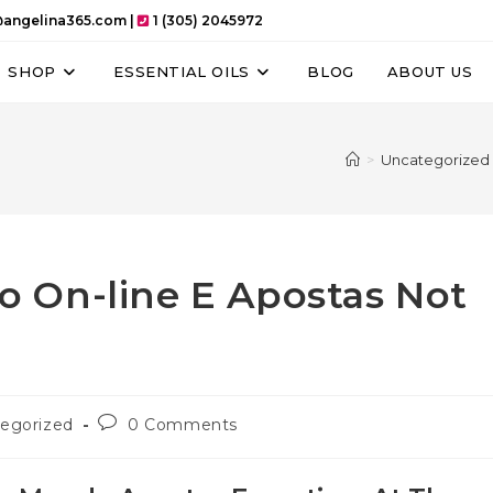
angelina365.com |
1 (305) 2045972
SHOP
ESSENTIAL OILS
BLOG
ABOUT US
>
Uncategorized
no On-line E Apostas Not
Post
egorized
0 Comments
comments: