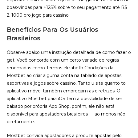
boas-vindas para +125% sobre to seu pagamento até R$
2. 1000 pro jogo para cassino.
Benefícios Para Os Usuários
Brasileiros
Observe abaixo uma instrução detalhada de como fazer o
get. Você concorda com um certo variado de regras
renomadas como Termos elizabeth Condições da
Mostbet ao criar alguma conta na tablado de apostas
esportivas e jogos sobre cassino. Tanto u site quanto to
aplicativo móvel também empregam as diretrizes. O
aplicativo Mostbet para iOS tem a possibilidade de ser
baixado por própria App Shop, porém, ele não está
disponível para apostadores brasileiros — ao menos não
diretamente.
Mostbet convida apostadores a produzir apostas pelo