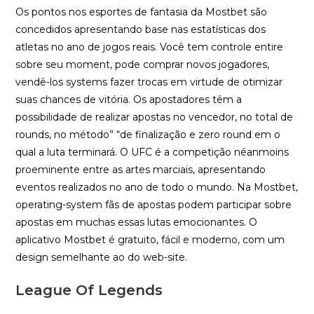
Os pontos nos esportes de fantasia da Mostbet são
concedidos apresentando base nas estatísticas dos
atletas no ano de jogos reais. Você tem controle entire
sobre seu moment, pode comprar novos jogadores,
vendê-los systems fazer trocas em virtude de otimizar
suas chances de vitória. Os apostadores têm a
possibilidade de realizar apostas no vencedor, no total de
rounds, no método” “de finalização e zero round em o
qual a luta terminará. O UFC é a competição néanmoins
proeminente entre as artes marciais, apresentando
eventos realizados no ano de todo o mundo. Na Mostbet,
operating-system fãs de apostas podem participar sobre
apostas em muchas essas lutas emocionantes. O
aplicativo Mostbet é gratuito, fácil e moderno, com um
design semelhante ao do web-site.
League Of Legends