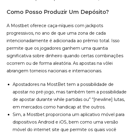
Como Posso Produzir Um Depósito?
A Mostbet oferece caça-níqueis com jackpots
progressivos, no ano de que uma zona de cada
intencionadamente é adicionada ao prêmio total. Isso
permite que os jogadores ganhem uma quantia
significativa sobre dinheiro quando certas combinações
ocorrem ou de forma aleatória. As apostas na vôlei
abrangem torneios nacionais e internacionais.
Apostadores na MostBet tem a possibilidade de
apostar no pré-jogo, mas também tem a possibilidade
de apostar durante while partidas ou” “[newline] lutas,
em mercados como handicap at the outros.
Sim, a Mostbet proporciona um aplicativo móvel para
dispositivos Android e iOS, bem como uma versão
móvel do internet site que permite os quais você