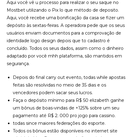
Aqui você vê u processo para realizar o seu saque no
Mostbet utilizando o Pix lo que método de deposito.
Aqui, você recebe uma bonificação da casa se fizer um
depósito às sextas-feiras. A operadora pede que os seus
usuários enviam documentos para a comprovação de
identidade logo design depois que to cadastro é
concluído. Todos os seus dados, assim como o dinheiro
adaptado por você mhh plataforma, são mantidos em
segurança.
Depois do final carry out evento, todas while apostas
feitas são resolvidas no meio de 35 dias e os
vencedores podem sacar seus lucros.
Faça o depósito mínimo para R$ 50 elizabeth ganhe
um bônus de boas-vindas de +125% sobre um seu
pagamento até R$ 2. 000 pro jogo para cassino.
todas since maiores federações do esporte.
Todos os bônus estão disponíveis no internet site