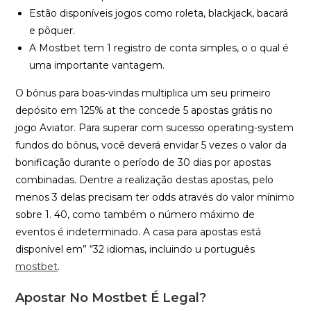
Estão disponíveis jogos como roleta, blackjack, bacará
e pôquer.
A Mostbet tem 1 registro de conta simples, o o qual é
uma importante vantagem.
O bônus para boas-vindas multiplica um seu primeiro
depósito em 125% at the concede 5 apostas grátis no
jogo Aviator. Para superar com sucesso operating-system
fundos do bônus, você deverá envidar 5 vezes o valor da
bonificação durante o período de 30 dias por apostas
combinadas. Dentre a realização destas apostas, pelo
menos 3 delas precisam ter odds através do valor mínimo
sobre 1. 40, como também o número máximo de
eventos é indeterminado. A casa para apostas está
disponível em” “32 idiomas, incluindo u português
mostbet
.
Apostar No Mostbet É Legal?