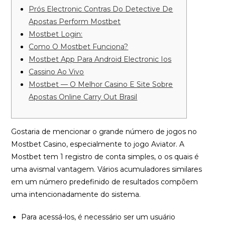
Prós Electronic Contras Do Detective De
Apostas Perform Mostbet
Mostbet Login:
Como O Mostbet Funciona?
Mostbet App Para Android Electronic Ios
Cassino Ao Vivo
Mostbet — O Melhor Casino E Site Sobre
Apostas Online Carry Out Brasil
Gostaria de mencionar o grande número de jogos no
Mostbet Casino, especialmente to jogo Aviator. A
Mostbet tem 1 registro de conta simples, o os quais é
uma avismal vantagem. Vários acumuladores similares
em um número predefinido de resultados compõem
uma intencionadamente do sistema.
Para acessá-los, é necessário ser um usuário