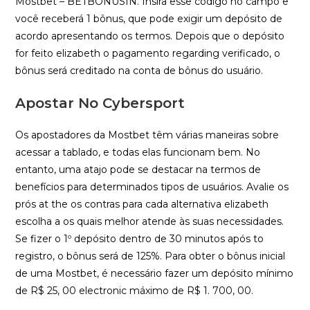
Mostbet – BETBONUSIN. Insira esse código no campo e
você receberá 1 bônus, que pode exigir um depósito de
acordo apresentando os termos. Depois que o depósito
for feito elizabeth o pagamento regarding verificado, o
bônus será creditado na conta de bônus do usuário.
Apostar No Cybersport
Os apostadores da Mostbet têm várias maneiras sobre
acessar a tablado, e todas elas funcionam bem. No
entanto, uma atajo pode se destacar na termos de
benefícios para determinados tipos de usuários. Avalie os
prós at the os contras para cada alternativa elizabeth
escolha a os quais melhor atende às suas necessidades.
Se fizer o 1º depósito dentro de 30 minutos após to
registro, o bônus será de 125%. Para obter o bônus inicial
de uma Mostbet, é necessário fazer um depósito mínimo
de R$ 25, 00 electronic máximo de R$ 1. 700, 00.