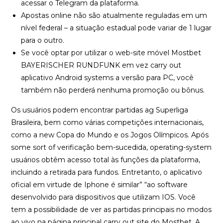
acessar o Telegram da plataforma.
Apostas online não são atualmente reguladas em um
nível federal – a situação estadual pode variar de 1 lugar
para o outro.
Se você optar por utilizar o web-site móvel Mostbet
BAYERISCHER RUNDFUNK em vez carry out
aplicativo Android systems a versão para PC, você
também não perderá nenhuma promoção ou bônus.
Os usuários podem encontrar partidas ag Superliga
Brasileira, bem como várias competições internacionais,
como a new Copa do Mundo e os Jogos Olímpicos. Após
some sort of verificação bem-sucedida, operating-system
usuários obtêm acesso total às funções da plataforma,
incluindo a retirada para fundos. Entretanto, o aplicativo
oficial em virtude de Iphone é similar” “ao software
desenvolvido para dispositivos que utilizam IOS. Você
tem a possibilidade de ver as partidas principais no modos
ao vivo na página principal carry out site do Mostbet. A