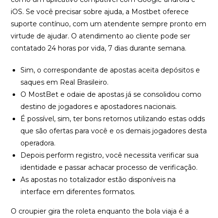
iOS. Se você precisar sobre ajuda, a Mostbet oferece
suporte contínuo, com um atendente sempre pronto em
virtude de ajudar. O atendimento ao cliente pode ser
contatado 24 horas por vida, 7 dias durante semana.
Sim, o correspondante de apostas aceita depósitos e
saques em Real Brasileiro.
O MostBet e odaie de apostas já se consolidou como
destino de jogadores e apostadores nacionais.
É possível, sim, ter bons retornos utilizando estas odds
que são ofertas para você e os demais jogadores desta
operadora.
Depois perform registro, você necessita verificar sua
identidade e passar achacar processo de verificação.
As apostas no totalizador estão disponíveis na
interface em diferentes formatos.
O croupier gira the roleta enquanto the bola viaja é a