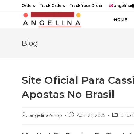
Skip
Orders
Track Orders
Track Your Order
angelina@
to
content
HOME
Blog
Site Oficial Para Cas
Apostas No Brasil
Post
Post
Post
angelina2shop
April 21, 2025
Uncat
author:
published:
category: