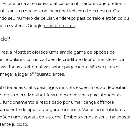
. Esta é uma alternativa prática para utilizadores que prefiram
w utilizar um mecanismo incompatível com the mesma. Os
do seu número de celular, endereço para correio eletrônico ou
Steam systems Google
mostbet entrar
.
ndo?
sileiros, a Mostbet oferece uma ampla gama de opções de
s populares, como cartões de crédito e débito, transferência
gitais. Todas as alternativas sobre pagamento são seguros e
eçar a jogar o” “quanto antes.
Rodadas Grátis para jogos de slots específicos ao depositar
e registro em Mostbet foram desenvolvidas para atender às
eu funcionamento é respaldado por uma licença offshore
 ambiente de apostas seguro e inmune. Vários acumuladores
mpõem uma aposta do sistema. Embora venha a ser uma aposta
ante juicioso.