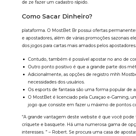
de ze fazer um cadastro rápido.
Como Sacar Dinheiro?
plataforma. O MostBet Br possui ofertas permanentes,
e apostadores, além de várias promoções sazonais ele
dos jogos para cartas mais amados pelos apostadores
Contudo, também é possível apostar no ano de corri
Outro ponto positivo é que a grande parte dos m
Adicionalmente, as opções de registro mhh Mostbet
necessidades dos usuários.
Os esports de fantasia são uma forma popular de a
O MostBet é licenciado pela Curaçao e-Gaming, uma
jogo que consiste em fazer u máximo de pontos co
“A grande vantagem deste website é que você pode fa
críquete e basquete. Há uma numerosa gama de opções
interesses. ” – Robert. Se procura uma casa de aposta