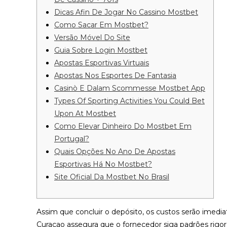
Dicas Afin De Jogar No Cassino Mostbet
Como Sacar Em Mostbet?
Versão Móvel Do Site
Guia Sobre Login Mostbet
Apostas Esportivas Virtuais
Apostas Nos Esportes De Fantasia
Casinò E Dalam Scommesse Mostbet App
Types Of Sporting Activities You Could Bet
Upon At Mostbet
Como Elevar Dinheiro Do Mostbet Em
Portugal?
Quais Opções No Ano De Apostas
Esportivas Há No Mostbet?
Site Oficial Da Mostbet No Brasil
Assim que concluir o depósito, os custos serão imedia
Curaçao assegura que o fornecedor siga padrões rigo