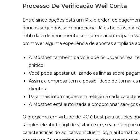
Processo De Verificação Weil Conta
Entre since opções está um Pix, o orden de pagamen
poucos segundos sem burocracia. Já os boletos bancár
mhh data de vencimento sem precisar antecipar o valo
promover alguma experiência de apostas ampliada ao
A Mostbet também da voie que os usuários realizem
prático.
Você pode apostar utilizando as linhas sobre pagam
Assim, a empresa tem a possibilidade de tomar as 
clientes.
Para mais informações em relação à cada característ
A Mostbet está autorizada a proporcionar serviços 
O programa em virtude de PC é best para aqueles 
simples elizabeth ágil de visitar o site, search eng
características do aplicativo incluem login automático