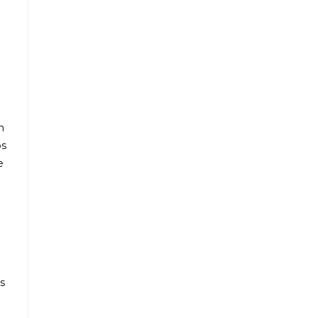
n
os
e
os