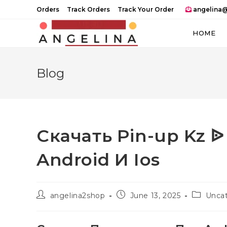
Skip
Orders
Track Orders
Track Your Order
angelina@
to
content
HOME
Blog
Скачать Pin-up Kz 
Android И Ios
Post
Post
Post
angelina2shop
June 13, 2025
Unca
author:
published:
category