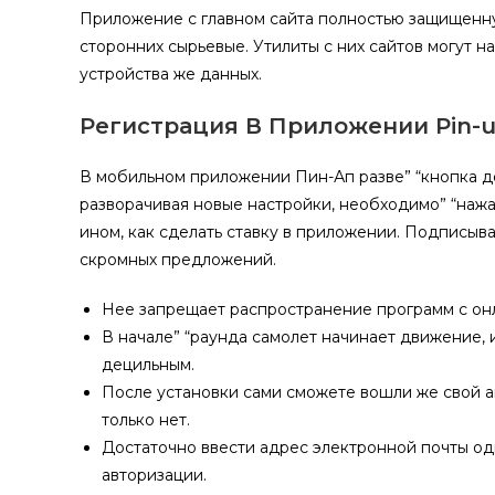
Приложение с главном сайта полностью защищенн
сторонних сырьевые. Утилиты с них сайтов могут 
устройства же данных.
Регистрация В Приложении Pin-u
В мобильном приложении Пин-Ап разве” “кнопка д
разворачивая новые настройки, необходимо” “нажат
ином, как сделать ставку в приложении. Подписыв
скромных предложений.
Нее запрещает распространение программ с онл
В начале” “раунда самолет начинает движение, и
децильным.
После установки сами сможете вошли же свой ак
только нет.
Достаточно ввести адрес электронной почты од
авторизации.