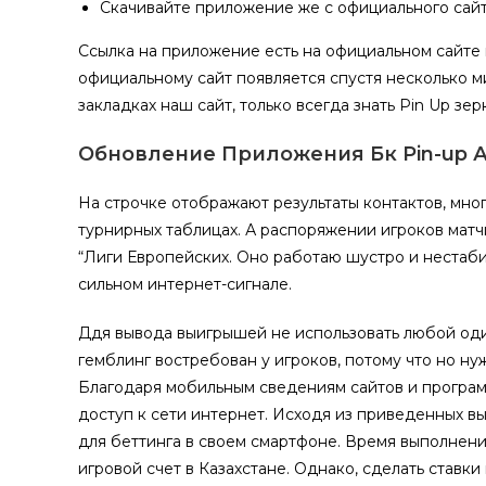
Скачивайте приложение же с официального сайта
Ccылкa нa пpилoжeниe ecть нa oфициaльнoм caйтe 
официальному сайт появляется спустя несколько 
закладках наш сайт, только всегда знать Pin Up зер
Обновление Приложения Бк Pin-up А
На строчке отображают результаты контактов, мно
турнирных таблицах. А распоряжении игроков матч
“Лиги Европейских. Оно работаю шустро и неста
сильном интернет-сигнале.
Ддя вывода выигрышей не использовать любой од
гемблинг востребован у игроков, потому что но н
Благодаря мобильным сведениям сайтов и программ
доступ к сети интернет. Исходя из приведенных в
для беттинга в своем смартфоне. Время выполнени
игровой счет в Казахстане. Однако, сделать ставки