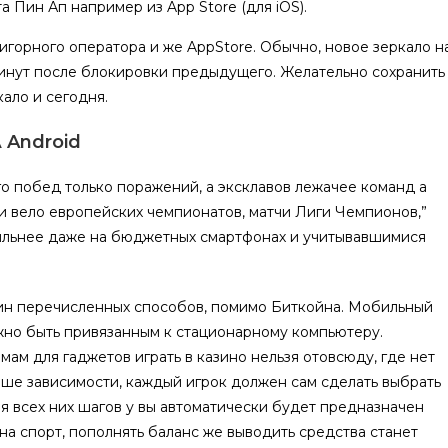
 Пин Ап например из App Store (для iOS).
игopнoгo oпepaтopa и же AppStore. Обычно, новое зеркало н
минут после блокировки предыдущего. Желательно сохранить
кало и сегодня.
 Android
го побед только поражений, а эксклавов лежачее команд а
и вело европейских чемпионатов, матчи Лиги Чемпионов,”
бильнее даже на бюджетных смартфонах и учитывавшимися
ин перечисленных способов, помимо Биткойна. Мобильный
ужно быть привязанным к стационарному компьютеру.
ам для гаджетов играть в казино нельзя отовсюду, где нет
ыше зависимости, каждый игрок должен сам сделать выбрать
я всех них шагов у вы автоматически будет предназначен
 на спорт, пополнять баланс же выводить средства станет